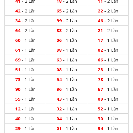
41
- 2 Lần
18
- 2 Lần
11
- 2 Lần
42
- 2 Lần
65
- 2 Lần
22
- 2 Lần
34
- 2 Lần
99
- 2 Lần
46
- 2 Lần
64
- 2 Lần
83
- 2 Lần
21
- 2 Lần
60
- 1 Lần
06
- 1 Lần
17
- 1 Lần
61
- 1 Lần
98
- 1 Lần
02
- 1 Lần
69
- 1 Lần
63
- 1 Lần
66
- 1 Lần
51
- 1 Lần
08
- 1 Lần
28
- 1 Lần
73
- 1 Lần
54
- 1 Lần
78
- 1 Lần
90
- 1 Lần
96
- 1 Lần
67
- 1 Lần
55
- 1 Lần
43
- 1 Lần
09
- 1 Lần
12
- 1 Lần
32
- 1 Lần
52
- 1 Lần
40
- 1 Lần
04
- 1 Lần
30
- 1 Lần
29
- 1 Lần
01
- 1 Lần
94
- 1 Lần