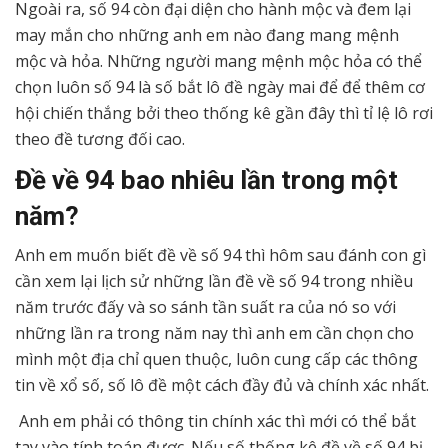
Ngoài ra, số 94 còn đại diện cho hành mộc và đem lại
may mắn cho những anh em nào đang mang mệnh
mộc và hỏa. Những người mang mệnh mộc hỏa có thể
chọn luôn số 94 là số bắt lô đề ngày mai để để thêm cơ
hội chiến thắng bởi theo thống kê gần đây thì tỉ lệ lô rơi
theo đề tương đối cao.
Đề về 94 bao nhiêu lần trong một
năm?
Anh em muốn biết đề về số 94 thì hôm sau đánh con gì
cần xem lại lịch sử những lần đề về số 94 trong nhiều
năm trước đấy và so sánh tần suất ra của nó so với
những lần ra trong năm nay thì anh em cần chọn cho
mình một địa chỉ quen thuộc, luôn cung cấp các thông
tin về xổ số, số lô đề một cách đầy đủ và chính xác nhất.
Anh em phải có thông tin chính xác thì mới có thể bắt
tay vào tính toán được. Nếu số thống kê đề về số 94 bị