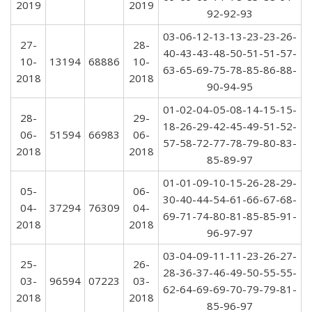
2019
2019
92-92-93
03-06-12-13-13-23-23-26-
27-
28-
40-43-43-48-50-51-51-57-
10-
13194
68886
10-
63-65-69-75-78-85-86-88-
2018
2018
90-94-95
01-02-04-05-08-14-15-15-
28-
29-
18-26-29-42-45-49-51-52-
06-
51594
66983
06-
57-58-72-77-78-79-80-83-
2018
2018
85-89-97
01-01-09-10-15-26-28-29-
05-
06-
30-40-44-54-61-66-67-68-
04-
37294
76309
04-
69-71-74-80-81-85-85-91-
2018
2018
96-97-97
03-04-09-11-11-23-26-27-
25-
26-
28-36-37-46-49-50-55-55-
03-
96594
07223
03-
62-64-69-69-70-79-79-81-
2018
2018
85-96-97