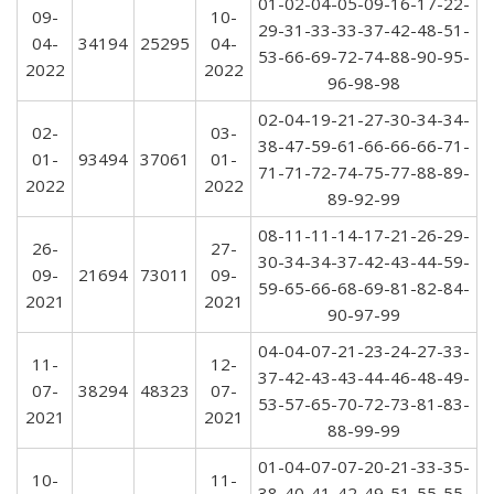
01-02-04-05-09-16-17-22-
09-
10-
29-31-33-33-37-42-48-51-
04-
34194
25295
04-
53-66-69-72-74-88-90-95-
2022
2022
96-98-98
02-04-19-21-27-30-34-34-
02-
03-
38-47-59-61-66-66-66-71-
01-
93494
37061
01-
71-71-72-74-75-77-88-89-
2022
2022
89-92-99
08-11-11-14-17-21-26-29-
26-
27-
30-34-34-37-42-43-44-59-
09-
21694
73011
09-
59-65-66-68-69-81-82-84-
2021
2021
90-97-99
04-04-07-21-23-24-27-33-
11-
12-
37-42-43-43-44-46-48-49-
07-
38294
48323
07-
53-57-65-70-72-73-81-83-
2021
2021
88-99-99
01-04-07-07-20-21-33-35-
10-
11-
38-40-41-42-49-51-55-55-