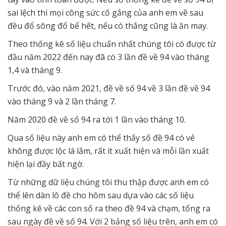
sai lệch thì mọi công sức cố gắng của anh em về sau
đều đổ sông đổ bể hết, nếu có thắng cũng là ăn may.
Theo thống kê số liệu chuẩn nhất chúng tôi có được từ
đầu năm 2022 đến nay đã có 3 lần đề về 94 vào tháng
1,4 và tháng 9.
Trước đó, vào năm 2021, đề về số 94 về 3 lần đề về 94
vào tháng 9 và 2 lần tháng 7.
Năm 2020 đề về số 94 ra tới 1 lần vào tháng 10.
Qua số liệu này anh em có thể thấy số đề 94 có vẻ
không được lộc lá lắm, rất ít xuất hiện và mỗi lần xuất
hiện lại đầy bất ngờ.
Từ những dữ liệu chúng tôi thu thập được anh em có
thể lên dàn lô đề cho hôm sau dựa vào các số liệu
thống kê về các con số ra theo đề 94 và chạm, tổng ra
sau ngày đề về số 94. Với 2 bảng số liệu trên, anh em có