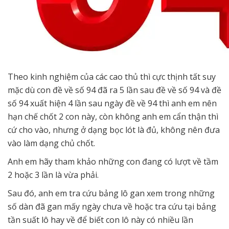
Theo kinh nghiệm của các cao thủ thì cực thịnh tất suy
mặc dù con đề về số 94 đã ra 5 lần sau đề về số 94 và đề
số 94 xuất hiện 4 lần sau ngày đề về 94 thì anh em nên
hạn chế chốt 2 con này, còn không anh em cẩn thận thì
cứ cho vào, nhưng ở dạng bọc lót là đủ, không nên đưa
vào làm dạng chủ chốt.
Anh em hãy tham khảo những con đang có lượt về tầm
2 hoặc 3 lần là vừa phải.
Sau đó, anh em tra cứu bảng lô gan xem trong những
số dàn đã gan mấy ngày chưa về hoặc tra cứu tại bảng
tần suất lô hay về để biết con lô này có nhiều lần