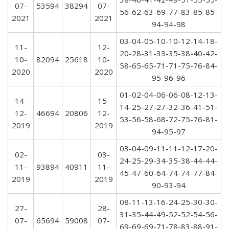
07-
53594
38294
07-
56-62-63-69-77-83-85-85-
2021
2021
94-94-98
03-04-05-10-10-12-14-18-
11-
12-
20-28-31-33-35-38-40-42-
10-
82094
25618
10-
58-65-65-71-71-75-76-84-
2020
2020
95-96-96
01-02-04-06-06-08-12-13-
14-
15-
14-25-27-27-32-36-41-51-
12-
46694
20806
12-
53-56-58-68-72-75-76-81-
2019
2019
94-95-97
03-04-09-11-11-12-17-20-
02-
03-
24-25-29-34-35-38-44-44-
11-
93894
40911
11-
45-47-60-64-74-74-77-84-
2019
2019
90-93-94
08-11-13-16-24-25-30-30-
27-
28-
31-35-44-49-52-52-54-56-
07-
65694
59008
07-
69-69-69-71-78-83-88-91-