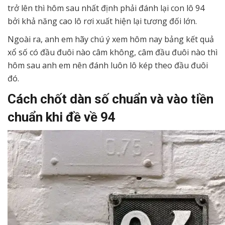
trở lên thì hôm sau nhất định phải đánh lại con lô 94
bởi khả năng cao lô rơi xuất hiện lại tương đối lớn.
Ngoài ra, anh em hãy chú ý xem hôm nay bảng kết quả
xổ số có đầu đuôi nào câm không, câm đầu đuôi nào thì
hôm sau anh em nên đánh luôn lô kép theo đầu đuôi
đó.
Cách chốt dàn số chuẩn và vào tiền
chuẩn khi đề về 94