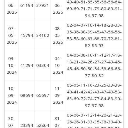
40-40-51-55-55-56-56-64-
06-
61194
37921
06-
69-69-71-71-79-80-89-91-
2025
2025
94-97-98
02-04-07-10-14-18-28-33-
07-
08-
35-36-38-39-45-47-56-56-
05-
45794
34102
05-
58-58-60-63-68-70-72-81-
2025
2025
82-85-93
04-05-08-10-11-12-17-18-
03-
04-
18-21-24-26-27-27-43-45-
10-
41294
03304
10-
45-46-50-50-54-58-66-66-
2024
2024
77-80-82
05-05-11-16-23-25-33-38-
10-
11-
40-41-42-42-43-47-49-58-
09-
08694
65697
09-
63-69-72-74-77-84-88-90-
2024
2024
97-97-98
05-06-07-12-14-20-21-23-
30-
31-
26-26-31-33-35-38-39-40-
07-
23394
52864
07-