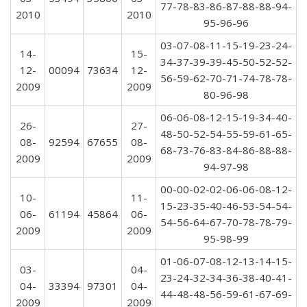
77-78-83-86-87-88-88-94-
2010
2010
95-96-96
03-07-08-11-15-19-23-24-
14-
15-
34-37-39-39-45-50-52-52-
12-
00094
73634
12-
56-59-62-70-71-74-78-78-
2009
2009
80-96-98
06-06-08-12-15-19-34-40-
26-
27-
48-50-52-54-55-59-61-65-
08-
92594
67655
08-
68-73-76-83-84-86-88-88-
2009
2009
94-97-98
00-00-02-02-06-06-08-12-
10-
11-
15-23-35-40-46-53-54-54-
06-
61194
45864
06-
54-56-64-67-70-78-78-79-
2009
2009
95-98-99
01-06-07-08-12-13-14-15-
03-
04-
23-24-32-34-36-38-40-41-
04-
33394
97301
04-
44-48-48-56-59-61-67-69-
2009
2009