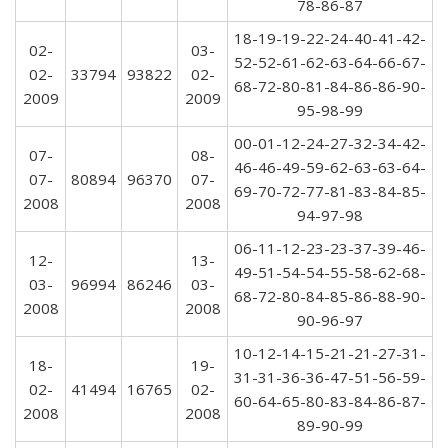
78-86-87
18-19-19-22-24-40-41-42-
02-
03-
52-52-61-62-63-64-66-67-
02-
33794
93822
02-
68-72-80-81-84-86-86-90-
2009
2009
95-98-99
00-01-12-24-27-32-34-42-
07-
08-
46-46-49-59-62-63-63-64-
07-
80894
96370
07-
69-70-72-77-81-83-84-85-
2008
2008
94-97-98
06-11-12-23-23-37-39-46-
12-
13-
49-51-54-54-55-58-62-68-
03-
96994
86246
03-
68-72-80-84-85-86-88-90-
2008
2008
90-96-97
10-12-14-15-21-21-27-31-
18-
19-
31-31-36-36-47-51-56-59-
02-
41494
16765
02-
60-64-65-80-83-84-86-87-
2008
2008
89-90-99