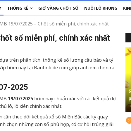
Y
THỐNG KÊ
GIỜ VÀNG CHỐT SỐ
NUÔI LÔ KHUNG
KIN
 MB 19/07/2025 – Chốt số miễn phí, chính xác nhất
ốt số miễn phí, chính xác nhất
dựa trên phân tích, thống kê số lượng cầu báo và tỷ
 Vip hôm nay tại Bantinlode.com giúp anh em chọn ra
07-2025
S
XSMB
19/07/2025
hôm nay chuẩn xác với các kết quả dự
p
hủ lô, lô xiên chính xác nhất.
0
 cần theo dõi kết quả xổ số Miền Bắc các kỳ quay
2
ịnh chọn những con số phù hợp, có cơ hội trúng giải