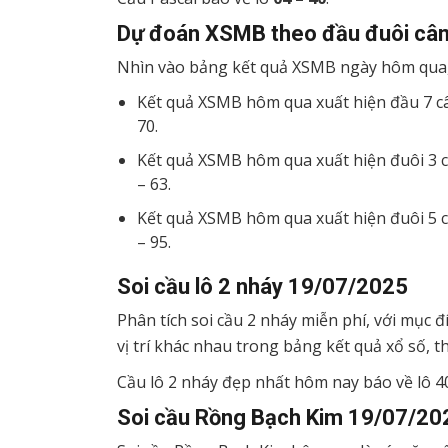
Dự đoán XSMB theo đầu đuôi câ
Nhìn vào bảng kết quả XSMB ngày hôm qua, 
Kết quả XSMB hôm qua xuất hiện đầu 7 câ
70.
Kết quả XSMB hôm qua xuất hiện đuôi 3 c
– 63.
Kết quả XSMB hôm qua xuất hiện đuôi 5 c
– 95.
Soi cầu lô 2 nháy
19/07/2025
Phân tích soi cầu 2 nháy miễn phí, với mục 
vị trí khác nhau trong bảng kết quả xổ số, t
Cầu lô 2 nháy đẹp nhất hôm nay báo về lô
4
Soi cầu Rồng Bạch Kim
19/07/20