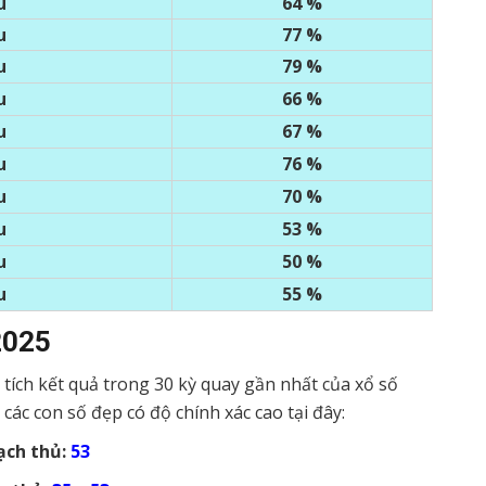
u
64 %
u
77 %
u
79 %
u
66 %
u
67 %
u
76 %
u
70 %
u
53 %
u
50 %
u
55 %
2025
tích kết quả trong 30 kỳ quay gần nhất của xổ số
các con số đẹp có độ chính xác cao tại đây:
ạch thủ:
53