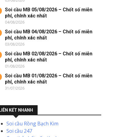
05/08/2026
Soi cầu MB 05/08/2026 – Chốt số miễn
phí, chính xác nhất
04/08/2026
Soi cầu MB 04/08/2026 – Chốt số miễn
phí, chính xác nhất
03/08/2026
Soi cầu MB 02/08/2026 – Chốt số miễn
phí, chính xác nhất
01/08/2026
Soi cầu MB 01/08/2026 – Chốt số miễn
phí, chính xác nhất
31/07/2026
LIÊN KẾT NHANH
Soi cầu Rồng Bạch Kim
Soi cầu 247