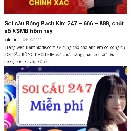
Soi cầu Rồng Bạch Kim 247 – 666 – 888, chốt
số XSMB hôm nay
admin
04/10/2022
Trang web Bantinlode.com sẽ cung cấp cho anh em có công cụ
SOI CẦU RỒNG BẠCH KIM với chức năng phân tích dữ liệu,
thông kê các cặp số về...