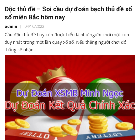
Độc thủ đề – Soi cầu dự đoán bạch thủ đề xổ
số miền Bắc hôm nay
admin
04/10/2022
Cầu độc thủ đề hay còn được hiểu là như người chơi một con
duy nhất trong một lần quay xổ số. Nếu thắng người chơi đó
thắng sẽ nhận...