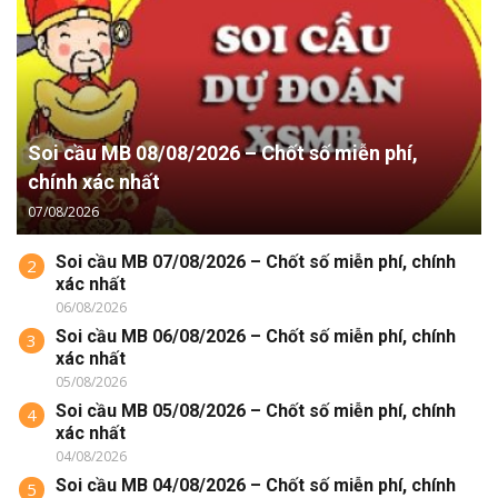
Soi cầu MB 08/08/2026 – Chốt số miễn phí,
chính xác nhất
07/08/2026
Soi cầu MB 07/08/2026 – Chốt số miễn phí, chính
2
xác nhất
06/08/2026
Soi cầu MB 06/08/2026 – Chốt số miễn phí, chính
3
xác nhất
05/08/2026
Soi cầu MB 05/08/2026 – Chốt số miễn phí, chính
4
xác nhất
04/08/2026
Soi cầu MB 04/08/2026 – Chốt số miễn phí, chính
5