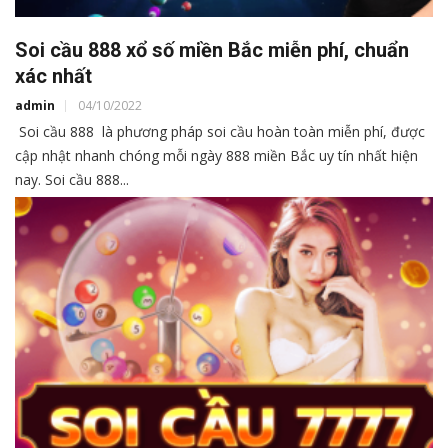
Soi cầu 888 xổ số miền Bắc miễn phí, chuẩn
xác nhất
admin
04/10/2022
Soi cầu 888 là phương pháp soi cầu hoàn toàn miễn phí, được
cập nhật nhanh chóng mỗi ngày 888 miền Bắc uy tín nhất hiện
nay. Soi cầu 888...