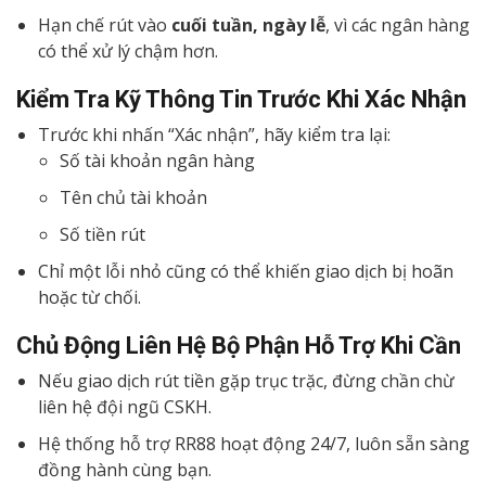
Hạn chế rút vào
cuối tuần, ngày lễ
, vì các ngân hàng
có thể xử lý chậm hơn.
Kiểm Tra Kỹ Thông Tin Trước Khi Xác Nhận
Trước khi nhấn “Xác nhận”, hãy kiểm tra lại:
Số tài khoản ngân hàng
Tên chủ tài khoản
Số tiền rút
Chỉ một lỗi nhỏ cũng có thể khiến giao dịch bị hoãn
hoặc từ chối.
Chủ Động Liên Hệ Bộ Phận Hỗ Trợ Khi Cần
Nếu giao dịch rút tiền gặp trục trặc, đừng chần chừ
liên hệ đội ngũ CSKH.
Hệ thống hỗ trợ RR88 hoạt động 24/7, luôn sẵn sàng
đồng hành cùng bạn.