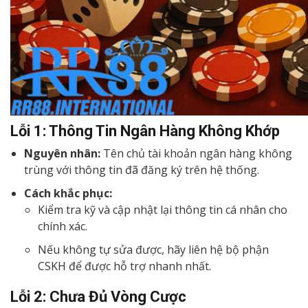
Lỗi 1: Thông Tin Ngân Hàng Không Khớp
Nguyên nhân:
Tên chủ tài khoản ngân hàng không
trùng với thông tin đã đăng ký trên hệ thống.
Cách khắc phục:
Kiểm tra kỹ và cập nhật lại thông tin cá nhân cho
chính xác.
Nếu không tự sửa được, hãy liên hệ bộ phận
CSKH để được hỗ trợ nhanh nhất.
Lỗi 2: Chưa Đủ Vòng Cược