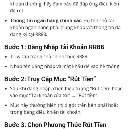
khoản thưởng, hãy đảm bảo đã đáp ứng điều kiện
để rút.
Thông tin ngân hàng chính xác:
Họ tên chủ tài
khoản ngân hàng phải trùng khớp với thông tin đã
đăng ký tại RR88.
Bước 1: Đăng Nhập Tài Khoản RR88
Truy cập trang chủ chính thức RR88.
Nhập tên đăng nhập và mật khẩu để vào hệ thống.
Bước 2: Truy Cập Mục “Rút Tiền”
Sau khi đăng nhập, chọn biểu tượng “Rút tiền” hoặc
vào mục “Tài khoản của tôi” → “Rút tiền”.
Mục này thường hiển thị ở góc trên bên phải hoặc
trong bảng điều khiển tài khoản.
Bước 3: Chọn Phương Thức Rút Tiền