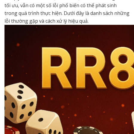
tối ưu, vẫn có một số lỗi phổ biến có thể phát sinh
trong quá trình thực hiện. Dưới đây là danh sách những
lỗi thường gặp và cách xử lý hiệu quả.