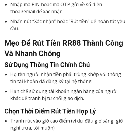
Nhập mã PIN hoặc mã OTP gửi về số điện
thoại/email để xác nhận.
Nhấn nút “Xác nhận” hoặc “Rút tiền” để hoàn tất yêu
cầu.
Mẹo Để Rút Tiền RR88 Thành Công
Và Nhanh Chóng
Sử Dụng Thông Tin Chính Chủ
Họ tên người nhận tiền phải trùng khớp với thông
tin tài khoản đã đăng ký tại hệ thống.
Hạn chế sử dụng tài khoản ngân hàng của người
khác để tránh bị từ chối giao dịch.
Chọn Thời Điểm Rút Tiền Hợp Lý
Tránh rút vào giờ cao điểm (ví dụ: đầu giờ sáng, giờ
nghỉ trưa, tối muộn).