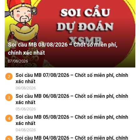
Soi cầu MB 08/08/2026 – Chốt số miễn phí,
chính xác nhất
07/08/2026
Soi cầu MB 07/08/2026 – Chốt số miễn phí, chính
2
xác nhất
06/08/2026
Soi cầu MB 06/08/2026 – Chốt số miễn phí, chính
3
xác nhất
05/08/2026
Soi cầu MB 05/08/2026 – Chốt số miễn phí, chính
4
xác nhất
04/08/2026
Soi cầu MB 04/08/2026 – Chốt số miễn phí, chính
5