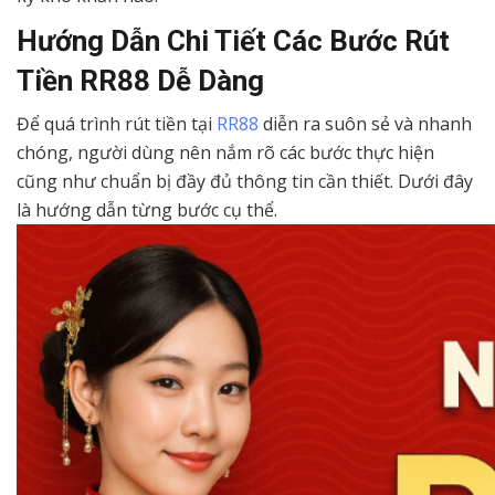
Hướng Dẫn Chi Tiết Các Bước Rút
Tiền RR88 Dễ Dàng
Để quá trình rút tiền tại
RR88
diễn ra suôn sẻ và nhanh
chóng, người dùng nên nắm rõ các bước thực hiện
cũng như chuẩn bị đầy đủ thông tin cần thiết. Dưới đây
là hướng dẫn từng bước cụ thể.