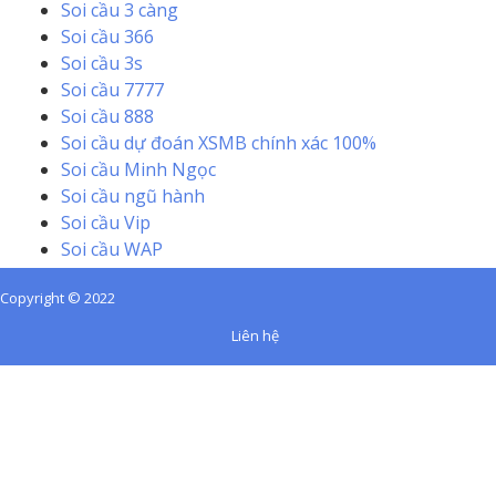
Soi cầu 3 càng
Soi cầu 366
Soi cầu 3s
Soi cầu 7777
Soi cầu 888
Soi cầu dự đoán XSMB chính xác 100%
Soi cầu Minh Ngọc
Soi cầu ngũ hành
Soi cầu Vip
Soi cầu WAP
Copyright © 2022
Liên hệ
Sunwin
,
Nhà cái
f168bet
dễ chơi dễ trúng thưởng.
https://kong88.com
KONG88 - Sân chơi giải trí đổi thưởng
uy tín Top 1 Châu Á