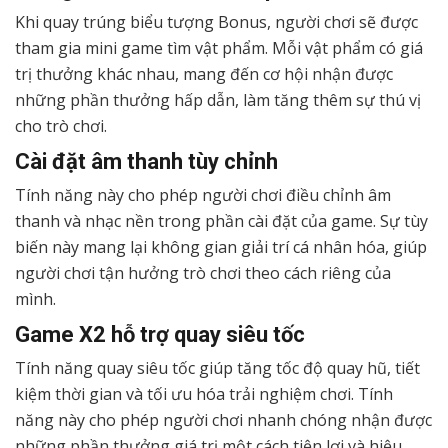
Khi quay trúng biểu tượng Bonus, người chơi sẽ được
tham gia mini game tìm vật phẩm. Mỗi vật phẩm có giá
trị thưởng khác nhau, mang đến cơ hội nhận được
những phần thưởng hấp dẫn, làm tăng thêm sự thú vị
cho trò chơi.
Cài đặt âm thanh tùy chỉnh
Tính năng này cho phép người chơi điều chỉnh âm
thanh và nhạc nền trong phần cài đặt của game. Sự tùy
biến này mang lại không gian giải trí cá nhân hóa, giúp
người chơi tận hưởng trò chơi theo cách riêng của
mình.
Game X2 hỗ trợ quay siêu tốc
Tính năng quay siêu tốc giúp tăng tốc độ quay hũ, tiết
kiệm thời gian và tối ưu hóa trải nghiệm chơi. Tính
năng này cho phép người chơi nhanh chóng nhận được
những phần thưởng giá trị một cách tiện lợi và hiệu