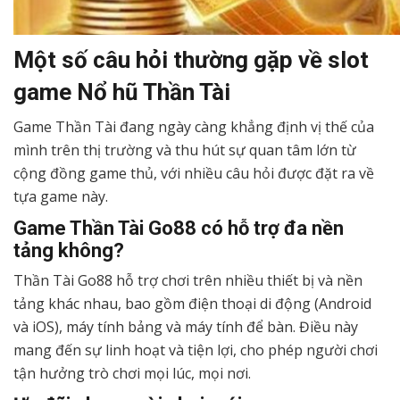
Một số câu hỏi thường gặp về slot
game Nổ hũ Thần Tài
Game Thần Tài đang ngày càng khẳng định vị thế của
mình trên thị trường và thu hút sự quan tâm lớn từ
cộng đồng game thủ, với nhiều câu hỏi được đặt ra về
tựa game này.
Game Thần Tài Go88 có hỗ trợ đa nền
tảng không?
Thần Tài Go88 hỗ trợ chơi trên nhiều thiết bị và nền
tảng khác nhau, bao gồm điện thoại di động (Android
và iOS), máy tính bảng và máy tính để bàn. Điều này
mang đến sự linh hoạt và tiện lợi, cho phép người chơi
tận hưởng trò chơi mọi lúc, mọi nơi.