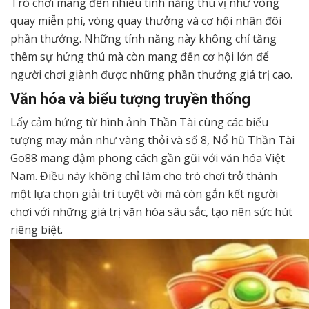
Trò chơi mang đến nhiều tính năng thú vị như vòng
quay miễn phí, vòng quay thưởng và cơ hội nhân đôi
phần thưởng. Những tính năng này không chỉ tăng
thêm sự hứng thú mà còn mang đến cơ hội lớn để
người chơi giành được những phần thưởng giá trị cao.
Văn hóa và biểu tượng truyền thống
Lấy cảm hứng từ hình ảnh Thần Tài cùng các biểu
tượng may mắn như vàng thỏi và số 8, Nổ hũ Thần Tài
Go88 mang đậm phong cách gần gũi với văn hóa Việt
Nam. Điều này không chỉ làm cho trò chơi trở thành
một lựa chọn giải trí tuyệt vời mà còn gắn kết người
chơi với những giá trị văn hóa sâu sắc, tạo nên sức hút
riêng biệt.