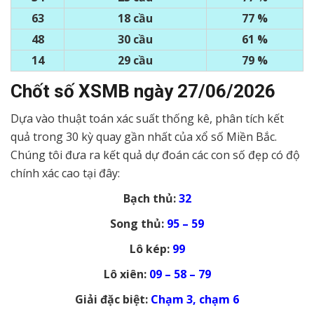
63
18 cầu
77 %
48
30 cầu
61 %
14
29 cầu
79 %
Chốt số XSMB ngày
27/06/2026
Dựa vào thuật toán xác suất thống kê, phân tích kết
quả trong 30 kỳ quay gần nhất của xổ số Miền Bắc.
Chúng tôi đưa ra kết quả dự đoán các con số đẹp có độ
chính xác cao tại đây:
Bạch thủ:
32
Song thủ:
95 – 59
Lô kép:
99
Lô xiên:
09 – 58 – 79
Giải đặc biệt:
Chạm 3, chạm 6