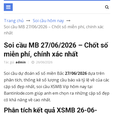
Trang chủ
Soi cầu hôm nay
Soi cầu MB 27/06/2026 – Chốt số miễn phí, chính xác
nhất
Soi cầu MB 27/06/2026 – Chốt số
miễn phí, chính xác nhất
Tác giả:
admin
26/06/2026
Soi cầu dự đoán xổ số miền Bắc
27/06/2026
dựa trên
phân tích, thống kê số lượng cầu báo và tỷ lệ về của các
cặp số đẹp nhất, soi cầu XSMB Vip hôm nay tại
Bantinlode.com giúp anh em chọn ra những cặp số đẹp
có khả năng về cao nhất.
Phân tích kết quả XSMB
26-06-