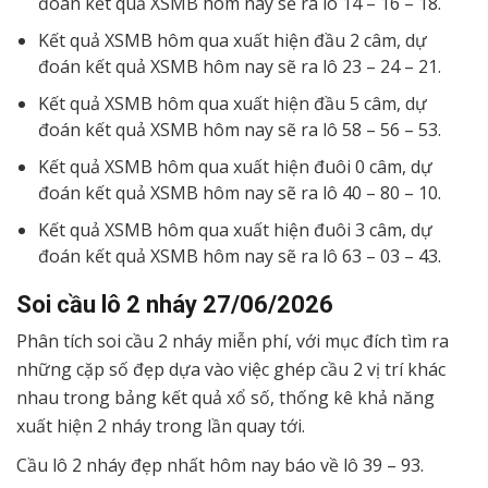
đoán kết quả XSMB hôm nay sẽ ra lô 14 – 16 – 18.
Kết quả XSMB hôm qua xuất hiện đầu 2 câm, dự
đoán kết quả XSMB hôm nay sẽ ra lô 23 – 24 – 21.
Kết quả XSMB hôm qua xuất hiện đầu 5 câm, dự
đoán kết quả XSMB hôm nay sẽ ra lô 58 – 56 – 53.
Kết quả XSMB hôm qua xuất hiện đuôi 0 câm, dự
đoán kết quả XSMB hôm nay sẽ ra lô 40 – 80 – 10.
Kết quả XSMB hôm qua xuất hiện đuôi 3 câm, dự
đoán kết quả XSMB hôm nay sẽ ra lô 63 – 03 – 43.
Soi cầu lô 2 nháy
27/06/2026
Phân tích soi cầu 2 nháy miễn phí, với mục đích tìm ra
những cặp số đẹp dựa vào việc ghép cầu 2 vị trí khác
nhau trong bảng kết quả xổ số, thống kê khả năng
xuất hiện 2 nháy trong lần quay tới.
Cầu lô 2 nháy đẹp nhất hôm nay báo về lô
39 – 93
.