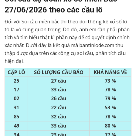
27/06/2026
theo các cầu lô
Đối với Soi cầu miền bắc thì theo dõi thống kê xổ số lô
tô là vô cùng quan trọng. Do đó, anh em cần phải phân
tích và tìm hiểu thật kĩ phần này để có quyết định chính
xác nhất. Dưới đây là kết quả mà bantinlode.com thu
thập được dựa trên các công cụ soi cầu, phân tích cầu
hiện đại.
CẶP LÔ
SỐ LƯỢNG CẦU BÁO
KHẢ NĂNG VỀ
25
27 cầu
73 %
17
33 cầu
78 %
02
26 cầu
79 %
31
22 cầu
53 %
85
32 cầu
78 %
49
33 cầu
80 %
34
23 cầu
77 %