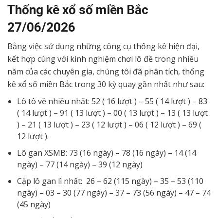
Thống kê xổ số miền Bắc
27/06/2026
Bằng việc sử dụng những công cụ thống kê hiện đại,
kết hợp cùng với kinh nghiệm chơi lô đề trong nhiều
năm của các chuyên gia, chúng tôi đã phân tích, thống
kê xổ số miền Bắc trong 30 kỳ quay gần nhất như sau:
Lô tô về nhiều nhất: 52 ( 16 lượt ) – 55 ( 14 lượt ) – 83
( 14 lượt ) – 91 ( 13 lượt ) – 00 ( 13 lượt ) – 13 ( 13 lượt
) – 21 ( 13 lượt ) – 23 ( 12 lượt ) – 06 ( 12 lượt ) – 69 (
12 lượt ).
Lô gan XSMB: 73 (16 ngày) – 78 (16 ngày) – 14 (14
ngày) – 77 (14 ngày) – 39 (12 ngày)
Cặp lô gan lì nhất: 26 – 62 (115 ngày) – 35 – 53 (110
ngày) – 03 – 30 (77 ngày) – 37 – 73 (56 ngày) – 47 – 74
(45 ngày)