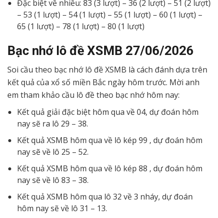
Đặc biệt về nhiều: 83 (3 lượt) – 36 (2 lượt) – 51 (2 lượt)
– 53 (1 lượt) – 54 (1 lượt) – 55 (1 lượt) – 60 (1 lượt) –
65 (1 lượt) – 78 (1 lượt) – 80 (1 lượt)
Bạc nhớ lô đề XSMB
27/06/2026
Soi cầu theo bạc nhớ lô đề XSMB là cách đánh dựa trên
kết quả của xổ số miền Bắc ngày hôm trước. Mời anh
em tham khảo cầu lô đề theo bạc nhớ hôm nay:
Kết quả giải đặc biệt hôm qua về 04, dự đoán hôm
nay sẽ ra lô 29 – 38.
Kết quả XSMB hôm qua về lô kép 99 , dự đoán hôm
nay sẽ về lô 25 – 52.
Kết quả XSMB hôm qua về lô kép 88 , dự đoán hôm
nay sẽ về lô 83 – 38.
Kết quả XSMB hôm qua lô 32 về 3 nháy, dự đoán
hôm nay sẽ về lô 31 – 13.