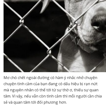
Mơ chó chết ngoài đường có hàm ý nhắc nhở chuyện
chuyện tình cảm của bạn đang có dấu hiệu bị rạn nứt
mà nguyên nhân có thể tới từ sự thờ ơ, thiếu sự quan
tâm. Vì vậy, nếu vẫn còn tình cảm thì mỗi người cần chia
sẻ và quan tâm tới đối phương hơn.