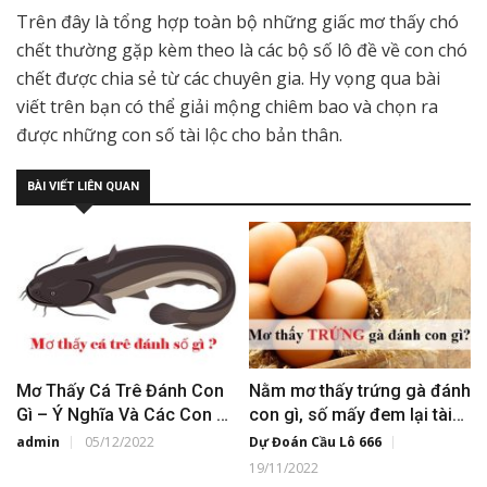
Trên đây là tổng hợp toàn bộ những giấc mơ thấy chó
chết thường gặp kèm theo là các bộ số lô đề về con chó
chết được chia sẻ từ các chuyên gia. Hy vọng qua bài
viết trên bạn có thể giải mộng chiêm bao và chọn ra
được những con số tài lộc cho bản thân.
BÀI VIẾT LIÊN QUAN
Mơ Thấy Cá Trê Đánh Con
Nằm mơ thấy trứng gà đánh
Gì – Ý Nghĩa Và Các Con Số
con gì, số mấy đem lại tài
Đẹp
lộc?
admin
05/12/2022
Dự Đoán Cầu Lô 666
19/11/2022