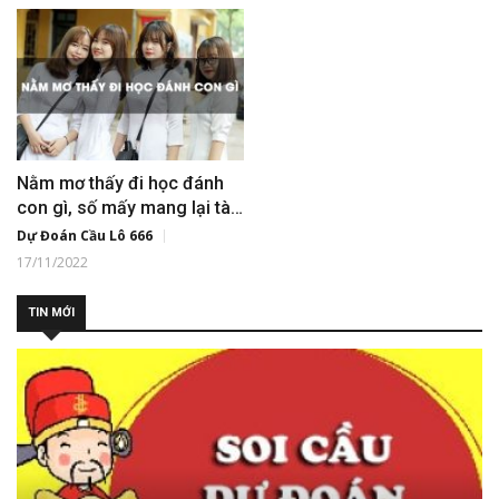
Nằm mơ thấy đi học đánh
con gì, số mấy mang lại tài
lộc?
Dự Đoán Cầu Lô 666
17/11/2022
TIN MỚI