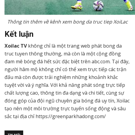
Thông tin thêm về kênh xem bong da truc tiep XoiLac
Kết luận
Xoilac TV
không chỉ là một trang web phát bong da
truc tuyen thông thường, mà còn là một cộng đồng
đam mê bóng đá hết sức đặc biệt trên abc.com. Tại đây,
người hâm mộ không chỉ có thể xem trực tiếp các trận
đấu mà còn được trải nghiệm những khoảnh khắc
tuyệt vời và ý nghĩa. Với khả năng phát sóng trực tiếp
chất lượng cao, thông tin đa dạng và chi tiết, cùng sự
đóng góp của đội ngũ chuyên gia bóng đá uy tín, Xoilac
tạo nên một môi trường trực tuyến sống động và sâu
sắc tại địa chỉ https://greenparkhadong.com/