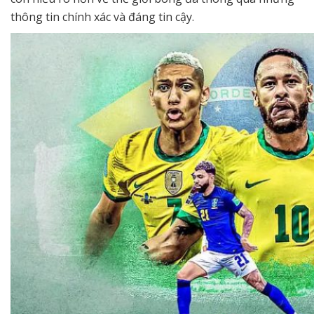
thông tin chính xác và đáng tin cậy.