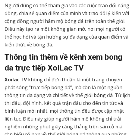
Người dùng có thể tham gia vào các cuộc trao đổi năng
động, chia sẻ quan điểm của mình và trao đổi ý kiến với
cộng đồng người hâm mộ bóng đá trên toàn thế giới.
Điều này tạo ra một không gian mở, nơi mọi người có
thể học hỏi và tận hưởng sự đa dạng của quan điểm và
kiến thức về bóng đá.
Thông tin thêm về kênh xem bong
da trực tiếp XoiLac TV
Xoilac TV
không chỉ đơn thuần là một trang chuyên
phát sóng “trực tiếp bóng đá”, mà còn là một nguồn
thông tin đa dạng và chi tiết về thế giới bóng đá. Từ lịch
thi đấu, đội hình, kết quả trận đấu cho đến tin tức và
bình luận mới nhất, mọi thông tin đều được cập nhật
liên tục. Điều này giúp người hâm mộ không chỉ trải
nghiệm những phút giây căng thẳng trên sân cỏ mà
còn hiểu rõ hơn về thế giới bóng đá thông qua những