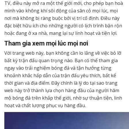
TV, điều này mở ra một thế giới mới, cho phép bạn hoà
mình vào không khí sôi động của sân cỏ mọi lúc, mọi
nơi mà không bị ràng buộc bởi vị trí cố định. Điều này
đặc biệt hữu ích cho những người có lịch trình bận rộn
hoặc đang ở xa nhà, mang lại sự linh hoạt và tiện lợi.
Tham gia xem mọi lúc mọi nơi
Với trang web này, bạn không cần lo lắng về việc bỏ lỡ
bất kỳ trận đấu quan trọng nào. Bạn có thể tham gia
ngay vào trải nghiệm bóng đá và tận hưởng từng
khoảnh khắc hấp dẫn của trận đấu yêu thích, bất kể
thời gian và địa điểm. Đây chính là lý do tại sao trang
web này trở thành lựa chọn hàng đầu của người hâm
mộ bóng đá trên khắp thế giới, nhờ sự thuận tiện, linh
hoạt và chất lượng phục vụ hàng đầu.