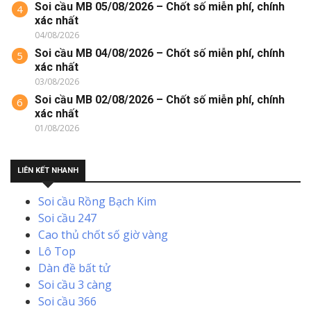
Soi cầu MB 05/08/2026 – Chốt số miễn phí, chính
4
xác nhất
04/08/2026
Soi cầu MB 04/08/2026 – Chốt số miễn phí, chính
5
xác nhất
03/08/2026
Soi cầu MB 02/08/2026 – Chốt số miễn phí, chính
6
xác nhất
01/08/2026
LIÊN KẾT NHANH
Soi cầu Rồng Bạch Kim
Soi cầu 247
Cao thủ chốt số giờ vàng
Lô Top
Dàn đề bất tử
Soi cầu 3 càng
Soi cầu 366