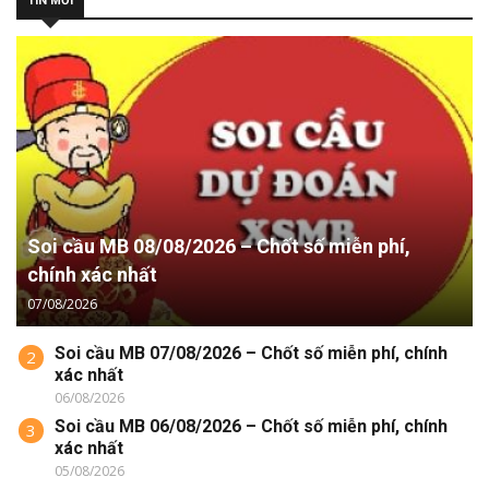
TIN MỚI
Soi cầu MB 08/08/2026 – Chốt số miễn phí,
chính xác nhất
07/08/2026
Soi cầu MB 07/08/2026 – Chốt số miễn phí, chính
2
xác nhất
06/08/2026
Soi cầu MB 06/08/2026 – Chốt số miễn phí, chính
3
xác nhất
05/08/2026