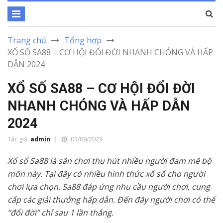
Trang chủ
Tổng hợp
XỔ SỐ SA88 – CƠ HỘI ĐỔI ĐỜI NHANH CHÓNG VÀ HẤP
DẪN 2024
XỔ SỐ SA88 – CƠ HỘI ĐỔI ĐỜI
NHANH CHÓNG VÀ HẤP DẪN
2024
Tác giả:
admin
03/09/2023
Xổ số Sa88 là sân chơi thu hút nhiều người đam mê bộ
môn này. Tại đây có nhiều hình thức xổ số cho người
chơi lựa chọn. Sa88 đáp ứng nhu cầu người chơi, cung
cấp các giải thưởng hấp dẫn. Đến đây người chơi có thể
“đổi đời” chỉ sau 1 lần thắng.