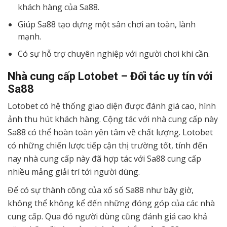
khách hàng của Sa88.
Giúp Sa88 tạo dựng một sân chơi an toàn, lành
mạnh.
Có sự hỗ trợ chuyên nghiệp với người chơi khi cần.
Nhà cung cấp Lotobet – Đối tác uy tín với
Sa88
Lotobet có hệ thống giao diện được đánh giá cao, hình
ảnh thu hút khách hàng. Cộng tác với nhà cung cấp này
Sa88 có thể hoàn toàn yên tâm về chất lượng. Lotobet
có những chiến lược tiếp cận thị trường tốt, tính đến
nay nhà cung cấp này đã hợp tác với Sa88 cung cấp
nhiều mảng giải trí tới người dùng.
Để có sự thành công của xổ số Sa88 như bây giờ,
không thể không kể đến những đóng góp của các nhà
cung cấp. Qua đó người dùng cũng đánh giá cao khả