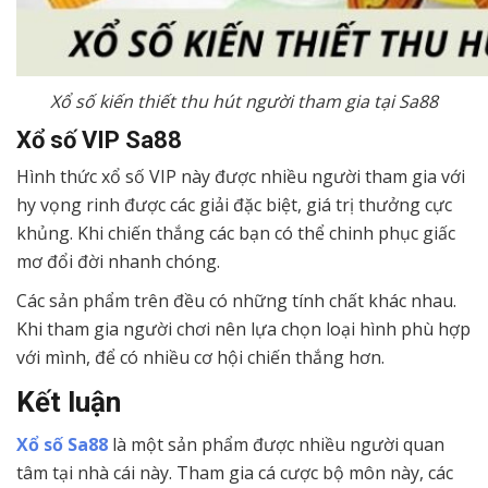
Xổ số kiến thiết thu hút người tham gia tại Sa88
Xổ số VIP Sa88
Hình thức xổ số VIP này được nhiều người tham gia với
hy vọng rinh được các giải đặc biệt, giá trị thưởng cực
khủng. Khi chiến thắng các bạn có thể chinh phục giấc
mơ đổi đời nhanh chóng.
Các sản phẩm trên đều có những tính chất khác nhau.
Khi tham gia người chơi nên lựa chọn loại hình phù hợp
với mình, để có nhiều cơ hội chiến thắng hơn.
Kết luận
Xổ số Sa88
là một sản phẩm được nhiều người quan
tâm tại nhà cái này. Tham gia cá cược bộ môn này, các