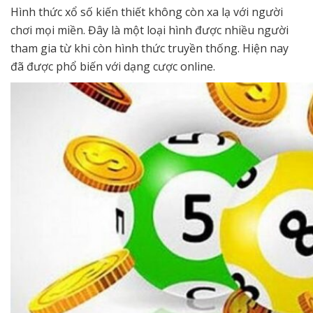
Hình thức xổ số kiến thiết không còn xa lạ với người
chơi mọi miền. Đây là một loại hình được nhiều người
tham gia từ khi còn hình thức truyền thống. Hiện nay
đã được phổ biến với dạng cược online.