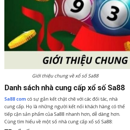
Giới thiệu chung về xổ số Sa88
Danh sách nhà cung cấp xổ số Sa88
Sa88 com
có sự gắn kết chặt chẽ với các đối tác, nhà
cung cấp. Họ là những người kết nối khách hàng có thể
tiếp cận sản phẩm của Sa88 nhanh hơn, dễ dàng hơn.
Cùng tìm hiểu về một số nhà cung cấp xổ số Sa88: