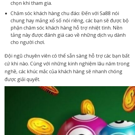
chọn khi tham gia.
Chăm sóc khách hàng chu đáo: Đến với Sa88 nói
chung hay mảng xổ số nói riêng, các bạn sẽ được bộ
phận chăm sóc khách hàng hỗ trợ nhiệt tình. Nền
tảng này được đánh giá cao về những dịch vụ dành
cho người chơi.
Đội ngũ chuyên viên có thể sẵn sàng hỗ trợ các bạn bất
cứ khi nào. Cùng với những kinh nghiệm lâu năm trong
nghề, các khúc mắc của khách hàng sẽ nhanh chóng
được giải quyết.