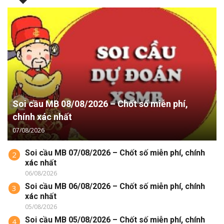
Soi cầu MB 08/08/2026 – Chốt số miễn phí,
chính xác nhất
07/08/2026
Soi cầu MB 07/08/2026 – Chốt số miễn phí, chính
2
xác nhất
06/08/2026
Soi cầu MB 06/08/2026 – Chốt số miễn phí, chính
3
xác nhất
05/08/2026
Soi cầu MB 05/08/2026 – Chốt số miễn phí, chính
4