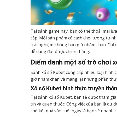
Tại sảnh game này, bạn có thể thoải mái lựa
cấp. Mỗi sản phẩm có cách chơi tương tự nh
trải nghiệm không bao giờ nhàm chán. Chỉ 
dễ dàng đạt được chiến thắng.
Điểm danh một số trò chơi x
Sảnh xổ số Kubet cung cấp nhiều loại hình
giờ nhàm chán và mang lại những phần thưở
Xổ số Kubet hình thức truyền thố
Tại sảnh xổ số Kubet, bạn sẽ được tham gia
tín và quen thuộc. Công việc của bạn là dự đ
chờ kết quả vào cuối ngày là bạn sẽ nhanh 