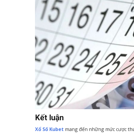
Kết luận
Xổ Số Kubet
mang đến những mức cược thú v