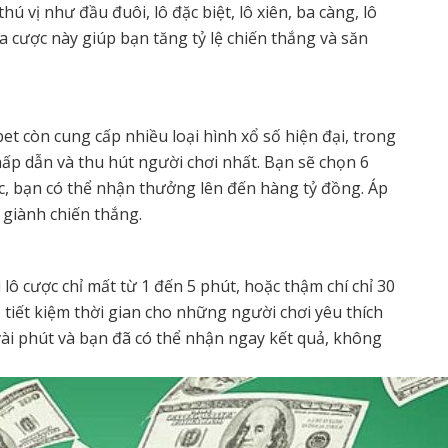
 vị như đầu đuôi, lô đặc biệt, lô xiên, ba càng, lô
 cược này giúp bạn tăng tỷ lệ chiến thắng và săn
et còn cung cấp nhiều loại hình xổ số hiện đại, trong
ấp dẫn và thu hút người chơi nhất. Bạn sẽ chọn 6
ác, bạn có thể nhận thưởng lên đến hàng tỷ đồng. Áp
 giành chiến thắng.
 lô cược chỉ mất từ 1 đến 5 phút, hoặc thậm chí chỉ 30
tiết kiệm thời gian cho những người chơi yêu thích
vài phút và bạn đã có thể nhận ngay kết quả, không