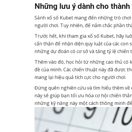
Những lưu ý dành cho thành 
Sảnh xổ số Kubet mang đến những trò chơi dễ
người chơi. Tuy nhiên, để nắm chắc phần th
Trước hết, khi tham gia xổ số Kubet, hãy lu
cẩn thận để nhận diện quy luật của các con 
những dự đoán có cơ sở và tăng tỷ lệ chiến 
Thêm vào đó, học hỏi từ những cao thủ có ki
đề của mình. Các chiến thuật này đã được t
mang lại hiệu quả tích cực cho người chơi.
Đừng quên nghiên cứu và tìm hiểu thêm về cá
này sẽ giúp bạn tối ưu hóa cơ hội chiến th
những kỹ năng này một cách thông minh để 