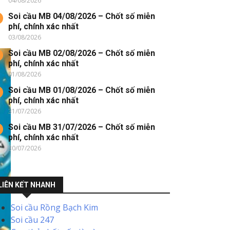
04/08/2026
Soi cầu MB 04/08/2026 – Chốt số miễn
phí, chính xác nhất
03/08/2026
Soi cầu MB 02/08/2026 – Chốt số miễn
phí, chính xác nhất
01/08/2026
Soi cầu MB 01/08/2026 – Chốt số miễn
phí, chính xác nhất
31/07/2026
Soi cầu MB 31/07/2026 – Chốt số miễn
phí, chính xác nhất
30/07/2026
LIÊN KẾT NHANH
Soi cầu Rồng Bạch Kim
Soi cầu 247