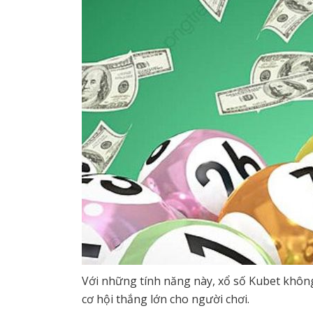
Với những tính năng này, xổ số Kubet không
cơ hội thắng lớn cho người chơi.