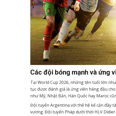
Các đội bóng mạnh và ứng v
Tại World Cup 2026, những tên tuổi lớn như
tục được đánh giá là ứng viên hàng đầu cho 
như Mỹ, Nhật Bản, Hàn Quốc hay Maroc cũng 
Đội tuyển Argentina với thế hệ kế cận đầy t
vương. Đội tuyển Pháp dưới thời HLV Didier