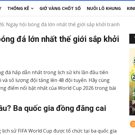
Y
THỐNG KÊ
GIỜ VÀNG CHỐT SỐ
NUÔI LÔ KHUNG
KIN
6: Ngày hội bóng đá lớn nhất thế giới sắp khởi tranh
óng đá lớn nhất thế giới sắp khởi
g đá hấp dẫn nhất trong lịch sử khi lần đầu tiên
i và số lượng đội tăng lên 48 đội tuyển. Hãy cùng
g điểm nổi bật nhất của World Cup 2026 trong bài
S
p
âu? Ba quốc gia đồng đăng cai
0
2
lịch sử FIFA World Cup được tổ chức tại ba quốc gia