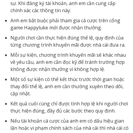
sự. Khi đăng ký tài khoản, anh em cần cung cấp
chính xác các thông tin này.
Anh em bắt buộc phải tham gia cá cược trên cổng
game Happyluke mới được nhận thưởng.
Người chơi cần thực hiện đúng thể lệ, quy định của
từng chương trình khuyến mãi được nhà cái đưa ra.
Mỗi sự kiện, chương trình khuyến mãi sẽ khác nhau
về yêu cầu, anh em cần đọc kỹ để tránh trường hợp
không được nhận thưởng vì không hợp lệ.
Một số sự kiện có thể kết thúc trước thời gian hoặc
thay đổi thể lệ, anh em cần thường xuyên theo dõi,
cập nhật.
Kết quả cuối cùng chỉ được tính hợp lệ khi người chơi
thực hiện đúng, đầy đủ các bước theo quy định.
Nếu tài khoản cá cược của anh em có dấu hiệu gian
lận hoặc vi phạm chính sách của nhà cái thì nhà cái có