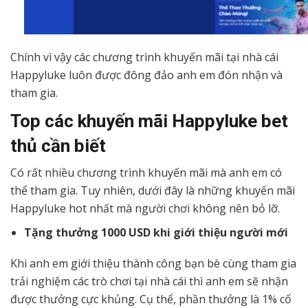
Chính vì vậy các chương trình khuyến mãi tại nhà cái
Happyluke luôn được đông đảo anh em đón nhận và
tham gia.
Top các khuyến mãi Happyluke bet
thủ cần biết
Có rất nhiều chương trình khuyến mãi mà anh em có
thể tham gia. Tuy nhiên, dưới đây là những khuyến mãi
Happyluke hot nhất mà người chơi không nên bỏ lỡ.
Tặng thưởng 1000 USD khi giới thiệu người mới
Khi anh em giới thiệu thành công bạn bè cùng tham gia
trải nghiệm các trò chơi tại nhà cái thì anh em sẽ nhận
được thưởng cực khủng. Cụ thể, phần thưởng là 1% cổ