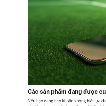
Các sản phẩm đang được cu
Nếu bạn đang băn khoăn không biết lựa chọn