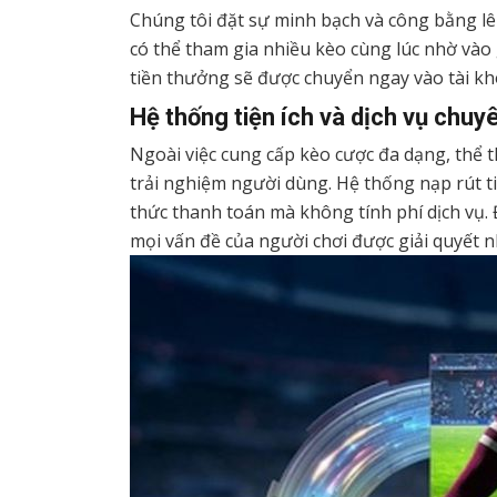
Chúng tôi đặt sự minh bạch và công bằng lê
có thể tham gia nhiều kèo cùng lúc nhờ vào 
tiền thưởng sẽ được chuyển ngay vào tài k
Hệ thống tiện ích và dịch vụ chuy
Ngoài việc cung cấp kèo cược đa dạng, thể 
trải nghiệm người dùng. Hệ thống nạp rút 
thức thanh toán mà không tính phí dịch vụ.
mọi vấn đề của người chơi được giải quyết 