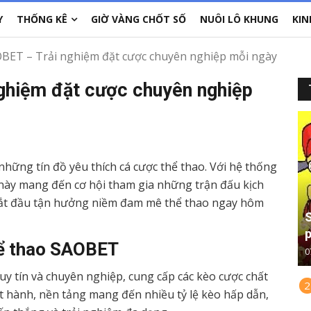
Y
THỐNG KÊ
GIỜ VÀNG CHỐT SỐ
NUÔI LÔ KHUNG
KIN
BET – Trải nghiệm đặt cược chuyên nghiệp mỗi ngày
ghiệm đặt cược chuyên nghiệp
hững tín đồ yêu thích cá cược thể thao. Với hệ thống
i này mang đến cơ hội tham gia những trận đấu kịch
 bắt đầu tận hưởng niềm đam mê thể thao ngay hôm
S
p
hể thao SAOBET
0
uy tín và chuyên nghiệp, cung cấp các kèo cược chất
2
át hành, nền tảng mang đến nhiều tỷ lệ kèo hấp dẫn,