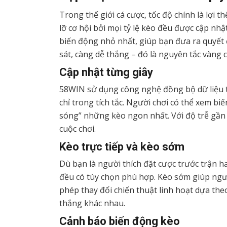
Trong thế giới cá cược, tốc độ chính là lợi th
lỡ cơ hội bởi mọi tỷ lệ kèo đều được cập nhật
biến động nhỏ nhất, giúp bạn đưa ra quyết 
sát, càng dễ thắng – đó là nguyên tắc vàng 
Cập nhật từng giây
58WIN sử dụng công nghệ đồng bộ dữ liệu t
chỉ trong tích tắc. Người chơi có thể xem bi
sóng” những kèo ngon nhất. Với độ trễ gần 
cuộc chơi.
Kèo trực tiếp và kèo sớm
Dù bạn là người thích đặt cược trước trận ha
đều có tùy chọn phù hợp. Kèo sớm giúp người
phép thay đổi chiến thuật linh hoạt dựa the
thắng khác nhau.
Cảnh báo biến động kèo