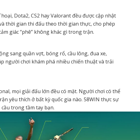
Thoại, Dota2, CS2 hay Valorant đều được cập nhật
o và thời gian thi đấu theo thời gian thực, cho phép
cảm giác “phê” không khác gì trong trận.
ng sang quần vợt, bóng rổ, cầu lông, đua xe,
úp người chơi khám phá nhiều chiến thuật và trải
nal, mọi giải đấu lớn đều có mặt. Người chơi có thể
rận yêu thích ở bất kỳ quốc gia nào. 58WIN thực sự
 cầu trong tầm tay bạn.