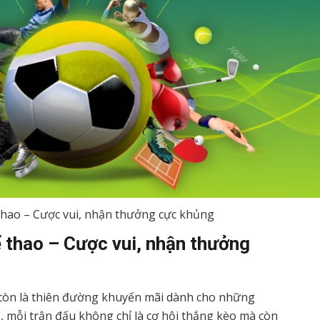
thao – Cược vui, nhận thưởng cực khủng
 thao – Cược vui, nhận thưởng
còn là thiên đường khuyến mãi dành cho những
/
, mỗi trận đấu không chỉ là cơ hội thắng kèo mà còn