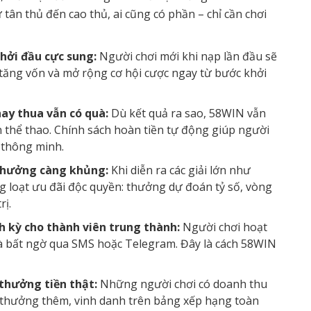
ừ tân thủ đến cao thủ, ai cũng có phần – chỉ cần chơi
hởi đầu cực sung:
Người chơi mới khi nạp lần đầu sẽ
 tăng vốn và mở rộng cơ hội cược ngay từ bước khởi
ay thua vẫn có quà:
Dù kết quả ra sao, 58WIN vẫn
n thể thao. Chính sách hoàn tiền tự động giúp người
ư thông minh.
 thưởng càng khủng:
Khi diễn ra các giải lớn như
 loạt ưu đãi độc quyền: thưởng dự đoán tỷ số, vòng
rị.
h kỳ cho thành viên trung thành:
Người chơi hoạt
 bất ngờ qua SMS hoặc Telegram. Đây là cách 58WIN
 thưởng tiền thật:
Những người chơi có doanh thu
 thưởng thêm, vinh danh trên bảng xếp hạng toàn