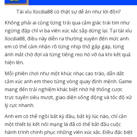
Tài xỉu Xocdia88 có thật sự dễ ăn như lời đồn?
Không phải ai cũng từng trải qua cảm giác trái tim như
ngừng đập chỉ vì ba viên xúc xắc sắp dừng lại. Tại tài xỉu
Xocdia88, điều này diễn ra thường xuyên đến mức anh
em có thể cảm nhận rõ từng nhịp thở gấp gáp, từng
ánh mắt chờ đợi và từng tiếng reo hò vỡ òa khi kết quả
hiện lên.
Mỗi phiên chơi như một khúc nhạc cao trào, dẫn dắt
cảm xúc anh em theo từng vòng quay định mệnh. Game
mang đến trải nghiệm khác biệt nhờ hệ thống cược
trực tuyến siêu mượt, giao diện sống động và tốc độ xử
lý cực nhanh.
Anh em có thể ngồi bất kỳ đâu, bất kỳ lúc nào, chỉ cần
một thiết bị kết nối mạng là đã có thể bắt đầu cuộc
hành trình chinh phục những viên xúc xắc. Điều đặc biệt