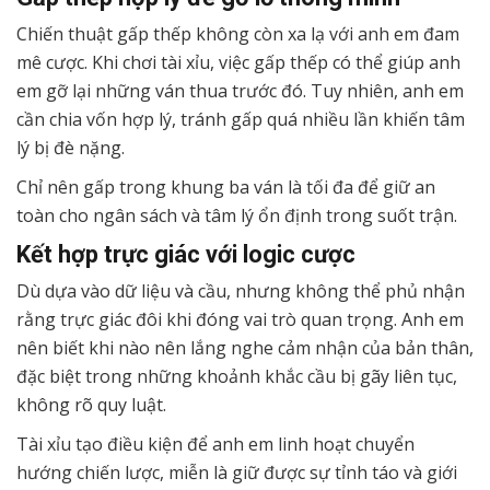
Chiến thuật gấp thếp không còn xa lạ với anh em đam
mê cược. Khi chơi tài xỉu, việc gấp thếp có thể giúp anh
em gỡ lại những ván thua trước đó. Tuy nhiên, anh em
cần chia vốn hợp lý, tránh gấp quá nhiều lần khiến tâm
lý bị đè nặng.
Chỉ nên gấp trong khung ba ván là tối đa để giữ an
toàn cho ngân sách và tâm lý ổn định trong suốt trận.
Kết hợp trực giác với logic cược
Dù dựa vào dữ liệu và cầu, nhưng không thể phủ nhận
rằng trực giác đôi khi đóng vai trò quan trọng. Anh em
nên biết khi nào nên lắng nghe cảm nhận của bản thân,
đặc biệt trong những khoảnh khắc cầu bị gãy liên tục,
không rõ quy luật.
Tài xỉu tạo điều kiện để anh em linh hoạt chuyển
hướng chiến lược, miễn là giữ được sự tỉnh táo và giới