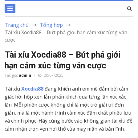
Trang chủ
Tổng hợp
Tài xỉu Xocdia88 – Bứt phá giới hạn cảm xúc từng ván
cược
Tài xỉu Xocdia88 – Bứt phá giới
hạn cảm xúc từng ván cược
Tác giả:
admin
20/07/2025
Tài xỉu
Xocdia88
đang khiến anh em mê đắm bởi cảm
giác hồi hộp xen lẫn phấn khích qua từng lần xúc xắc
lăn. Mỗi phiên cược không chỉ là một trò giải trí đơn
giản, mà là một hành trình cảm xúc đậm chất phiêu lưu
và chinh phục. Hãy cùng bước vào không gian tài xỉu để
cảm nhận trọn vẹn hơi thở của may mắn và bản lĩnh.