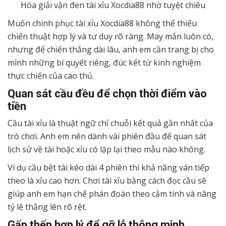
Hóa giải vận đen tài xỉu Xocdia88 nhờ tuyệt chiêu
Muốn chinh phục tài xỉu Xocdia88 không thể thiếu
chiến thuật hợp lý và tư duy rõ ràng. May mắn luôn có,
nhưng để chiến thắng dài lâu, anh em cần trang bị cho
mình những bí quyết riêng, đúc kết từ kinh nghiệm
thực chiến của cao thủ.
Quan sát cầu đều để chọn thời điểm vào
tiền
Cầu tài xỉu là thuật ngữ chỉ chuỗi kết quả gần nhất của
trò chơi. Anh em nên dành vài phiên đầu để quan sát
lịch sử về tài hoặc xỉu có lặp lại theo mẫu nào không.
Ví dụ cầu bệt tài kéo dài 4 phiên thì khả năng ván tiếp
theo là xỉu cao hơn. Chơi tài xỉu bằng cách đọc cầu sẽ
giúp anh em hạn chế phán đoán theo cảm tính và nâng
tỷ lệ thắng lên rõ rệt.
Gấp thếp hợp lý để gỡ lỗ thông minh