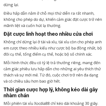
dừng lại.
Điều hấp dẫn nằm ở chỗ mọi thứ diễn ra rất nhanh,
không cho phép do dự, khiến cảm giác đặt cược trở nên
mãnh liệt và cuốn hút lạ thường.
Đặt cược linh hoạt theo nhiều cửa chơi
Không chỉ dừng lại ở tài và xỉu, tài xỉu còn cho phép anh
em cược theo nhiều kiểu như cược bộ ba đồng nhất, bộ
đôi cụ thể, tổng điểm cụ thể, hoặc bộ số chính xác.
Mỗi hình thức đều có tỷ lệ trả thưởng riêng, mang đến
cảm giác phiêu lưu hấp dẫn cho những ai yêu thích thử
thách và sự mới mẻ. Từ đó, cuộc chơi trở nên đa dạng
và có chiều sâu hơn bao giờ hết.
Thời gian cược hợp lý, không kéo dài gây
nhàm chán
Mỗi phiên tài xỉu Xocdia88 chỉ kéo dài khoảng 30 giây.