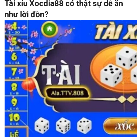
Tài xỉu Xocdia88 có thật sự dễ ăn
như lời đồn?