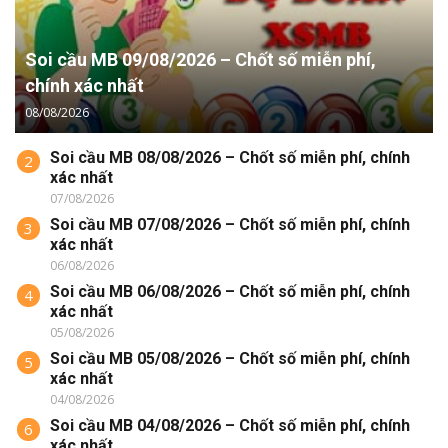
Soi cầu MB 09/08/2026 – Chốt số miễn phí,
chính xác nhất
08/08/2026
Soi cầu MB 08/08/2026 – Chốt số miễn phí, chính
2
xác nhất
07/08/2026
Soi cầu MB 07/08/2026 – Chốt số miễn phí, chính
3
xác nhất
06/08/2026
Soi cầu MB 06/08/2026 – Chốt số miễn phí, chính
4
xác nhất
05/08/2026
Soi cầu MB 05/08/2026 – Chốt số miễn phí, chính
5
xác nhất
04/08/2026
Soi cầu MB 04/08/2026 – Chốt số miễn phí, chính
6
xác nhất