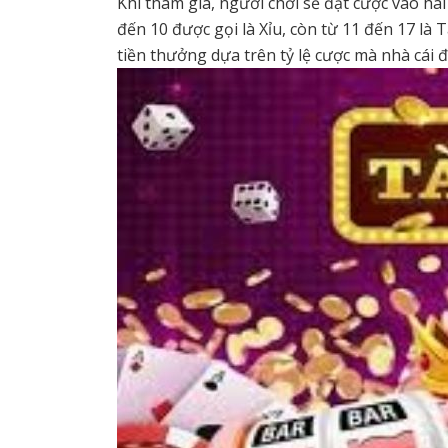
Khi tham gia, người chơi sẽ đặt cược vào hai
đến 10 được gọi là Xỉu, còn từ 11 đến 17 là
tiền thưởng dựa trên tỷ lệ cược mà nhà cái đ