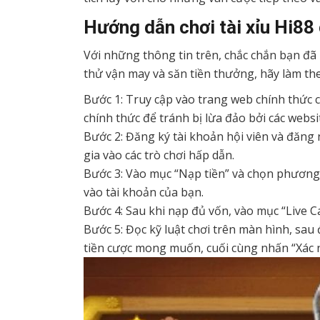
Hướng dẫn chơi tài xỉu Hi88 
Với những thông tin trên, chắc chắn bạn đã
thử vận may và săn tiền thưởng, hãy làm the
Bước 1: Truy cập vào trang web chính thức củ
chính thức để tránh bị lừa đảo bởi các websi
Bước 2: Đăng ký tài khoản hội viên và đăng
gia vào các trò chơi hấp dẫn.
Bước 3: Vào mục “Nạp tiền” và chọn phương
vào tài khoản của bạn.
Bước 4: Sau khi nạp đủ vốn, vào mục “Live C
Bước 5: Đọc kỹ luật chơi trên màn hình, sau
tiền cược mong muốn, cuối cùng nhấn “Xác 