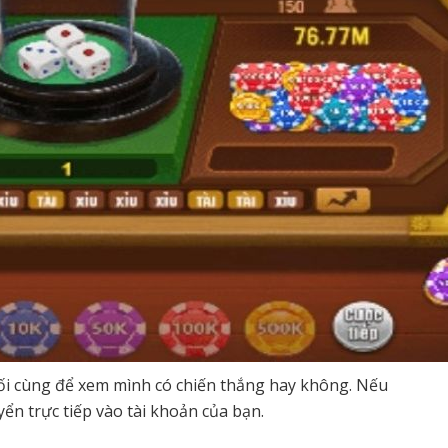
cuối cùng để xem mình có chiến thắng hay không. Nếu
ển trực tiếp vào tài khoản của bạn.