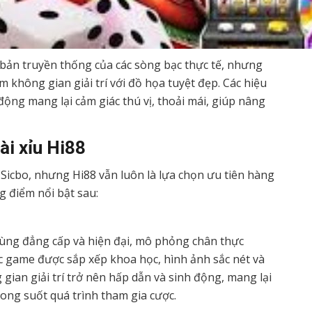
 bản truyền thống của các sòng bạc thực tế, nhưng
m không gian giải trí với đồ họa tuyệt đẹp. Các hiệu
ộng mang lại cảm giác thú vị, thoải mái, giúp nâng
ài xỉu Hi88
i Sicbo, nhưng Hi88 vẫn luôn là lựa chọn ưu tiên hàng
 điểm nổi bật sau:
 cùng đẳng cấp và hiện đại, mô phỏng chân thực
c game được sắp xếp khoa học, hình ảnh sắc nét và
gian giải trí trở nên hấp dẫn và sinh động, mang lại
rong suốt quá trình tham gia cược.