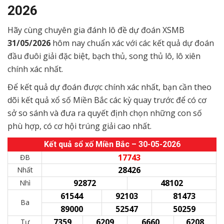
2026
Hãy cùng chuyên gia đánh lô đề dự đoán XSMB
31/05/2026
hôm nay chuẩn xác với các kết quả dự đoán
đầu đuôi giải đặc biệt, bạch thủ, song thủ lô, lô xiên
chính xác nhất.
Để kết quả dự đoán được chính xác nhất, bạn cần theo
dõi kết quả xổ số Miền Bắc các kỳ quay trước để có cơ
sở so sánh và đưa ra quyết định chọn những con số
phù hợp, có cơ hội trúng giải cao nhất.
Kết quả sổ xố Miền Bắc – 30-05-2026
17743
ĐB
28426
Nhất
92872
48102
Nhì
61544
92103
81473
Ba
89000
52547
50259
7359
6209
6660
6208
Tư