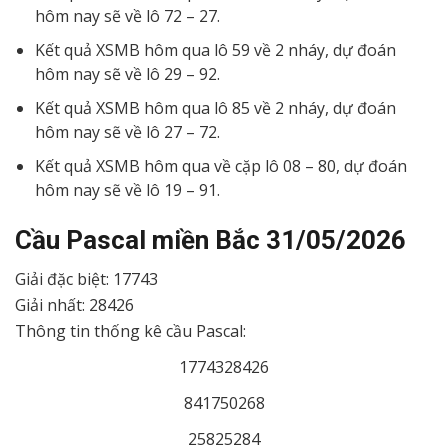
hôm nay sẽ về lô 72 – 27.
Kết quả XSMB hôm qua lô 59 về 2 nháy, dự đoán
hôm nay sẽ về lô 29 – 92.
Kết quả XSMB hôm qua lô 85 về 2 nháy, dự đoán
hôm nay sẽ về lô 27 – 72.
Kết quả XSMB hôm qua về cặp lô 08 – 80, dự đoán
hôm nay sẽ về lô 19 – 91.
Cầu Pascal miền Bắc
31/05/2026
Giải đặc biệt: 17743
Giải nhất: 28426
Thông tin thống kê cầu Pascal:
1774328426
841750268
25825284