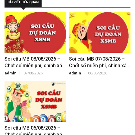
BÀI VIẾT LIÊN QUAN
Soi cầu MB 08/08/2026 –
Soi cầu MB 07/08/2026 –
Chốt số miễn phí, chính xác
Chốt số miễn phí, chính xác
nhất
nhất
admin
07/08/2026
admin
06/08/2026
Soi cầu MB 06/08/2026 –
Chốt số miễn phí, chính xác