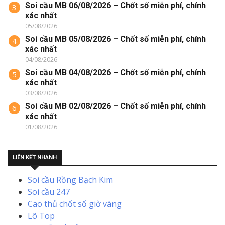
Soi cầu MB 06/08/2026 – Chốt số miễn phí, chính
3
xác nhất
05/08/2026
Soi cầu MB 05/08/2026 – Chốt số miễn phí, chính
4
xác nhất
04/08/2026
Soi cầu MB 04/08/2026 – Chốt số miễn phí, chính
5
xác nhất
03/08/2026
Soi cầu MB 02/08/2026 – Chốt số miễn phí, chính
6
xác nhất
01/08/2026
LIÊN KẾT NHANH
Soi cầu Rồng Bạch Kim
Soi cầu 247
Cao thủ chốt số giờ vàng
Lô Top