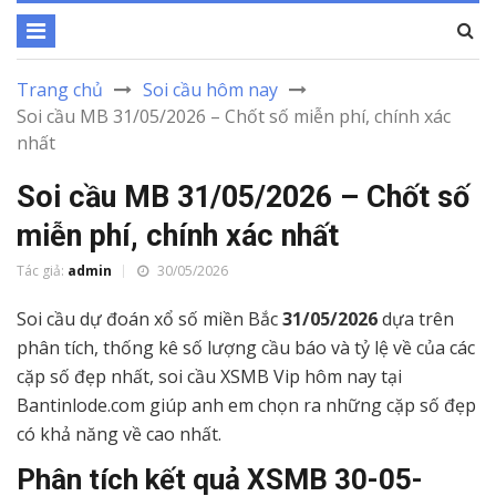
Trang chủ
Soi cầu hôm nay
Soi cầu MB 31/05/2026 – Chốt số miễn phí, chính xác
nhất
Soi cầu MB 31/05/2026 – Chốt số
miễn phí, chính xác nhất
Tác giả:
admin
30/05/2026
Soi cầu dự đoán xổ số miền Bắc
31/05/2026
dựa trên
phân tích, thống kê số lượng cầu báo và tỷ lệ về của các
cặp số đẹp nhất, soi cầu XSMB Vip hôm nay tại
Bantinlode.com giúp anh em chọn ra những cặp số đẹp
có khả năng về cao nhất.
Phân tích kết quả XSMB
30-05-