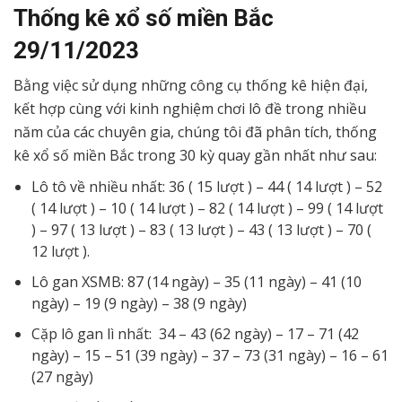
Thống kê xổ số miền Bắc
29/11/2023
Bằng việc sử dụng những công cụ thống kê hiện đại,
kết hợp cùng với kinh nghiệm chơi lô đề trong nhiều
năm của các chuyên gia, chúng tôi đã phân tích, thống
kê xổ số miền Bắc trong 30 kỳ quay gần nhất như sau:
Lô tô về nhiều nhất: 36 ( 15 lượt ) – 44 ( 14 lượt ) – 52
( 14 lượt ) – 10 ( 14 lượt ) – 82 ( 14 lượt ) – 99 ( 14 lượt
) – 97 ( 13 lượt ) – 83 ( 13 lượt ) – 43 ( 13 lượt ) – 70 (
12 lượt ).
Lô gan XSMB: 87 (14 ngày) – 35 (11 ngày) – 41 (10
ngày) – 19 (9 ngày) – 38 (9 ngày)
Cặp lô gan lì nhất: 34 – 43 (62 ngày) – 17 – 71 (42
ngày) – 15 – 51 (39 ngày) – 37 – 73 (31 ngày) – 16 – 61
(27 ngày)