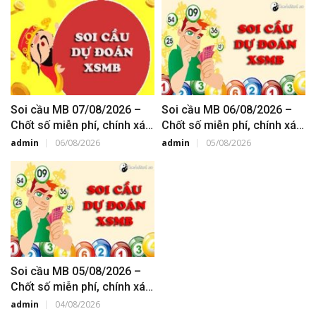
Soi cầu MB 07/08/2026 –
Soi cầu MB 06/08/2026 –
Chốt số miễn phí, chính xác
Chốt số miễn phí, chính xác
nhất
nhất
admin
06/08/2026
admin
05/08/2026
Soi cầu MB 05/08/2026 –
Chốt số miễn phí, chính xác
nhất
admin
04/08/2026