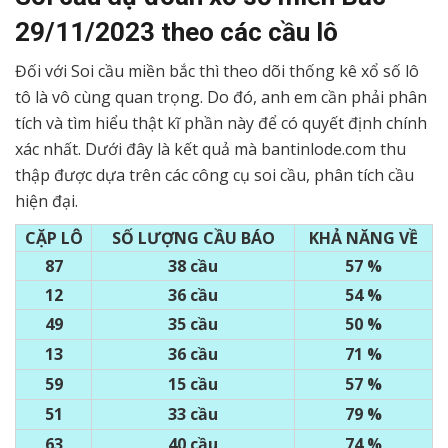
29/11/2023
theo các cầu lô
Đối với Soi cầu miền bắc thì theo dõi thống kê xổ số lô
tô là vô cùng quan trọng. Do đó, anh em cần phải phân
tích và tìm hiểu thật kĩ phần này để có quyết định chính
xác nhất. Dưới đây là kết quả mà bantinlode.com thu
thập được dựa trên các công cụ soi cầu, phân tích cầu
hiện đại.
CẶP LÔ
SỐ LƯỢNG CẦU BÁO
KHẢ NĂNG VỀ
87
38 cầu
57 %
12
36 cầu
54 %
49
35 cầu
50 %
13
36 cầu
71 %
59
15 cầu
57 %
51
33 cầu
79 %
63
40 cầu
74 %