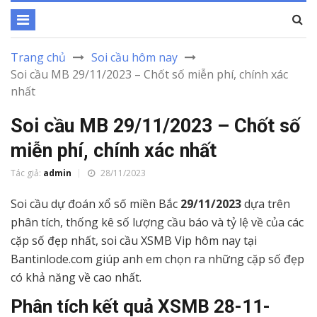
Trang chủ
Soi cầu hôm nay
Soi cầu MB 29/11/2023 – Chốt số miễn phí, chính xác
nhất
Soi cầu MB 29/11/2023 – Chốt số
miễn phí, chính xác nhất
Tác giả:
admin
28/11/2023
Soi cầu dự đoán xổ số miền Bắc
29/11/2023
dựa trên
phân tích, thống kê số lượng cầu báo và tỷ lệ về của các
cặp số đẹp nhất, soi cầu XSMB Vip hôm nay tại
Bantinlode.com giúp anh em chọn ra những cặp số đẹp
có khả năng về cao nhất.
Phân tích kết quả XSMB
28-11-