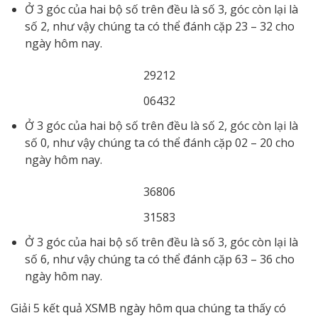
Ở 3 góc của hai bộ số trên đều là số 3, góc còn lại là
số 2, như vậy chúng ta có thể đánh cặp 23 – 32 cho
ngày hôm nay.
29212
06432
Ở 3 góc của hai bộ số trên đều là số 2, góc còn lại là
số 0, như vậy chúng ta có thể đánh cặp 02 – 20 cho
ngày hôm nay.
36806
31583
Ở 3 góc của hai bộ số trên đều là số 3, góc còn lại là
số 6, như vậy chúng ta có thể đánh cặp 63 – 36 cho
ngày hôm nay.
Giải 5 kết quả XSMB ngày hôm qua chúng ta thấy có