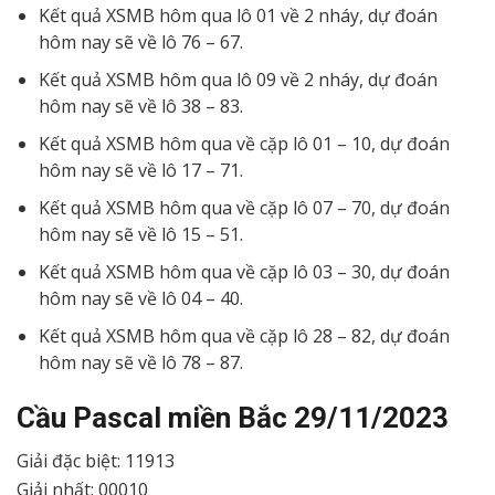
Kết quả XSMB hôm qua lô 01 về 2 nháy, dự đoán
hôm nay sẽ về lô 76 – 67.
Kết quả XSMB hôm qua lô 09 về 2 nháy, dự đoán
hôm nay sẽ về lô 38 – 83.
Kết quả XSMB hôm qua về cặp lô 01 – 10, dự đoán
hôm nay sẽ về lô 17 – 71.
Kết quả XSMB hôm qua về cặp lô 07 – 70, dự đoán
hôm nay sẽ về lô 15 – 51.
Kết quả XSMB hôm qua về cặp lô 03 – 30, dự đoán
hôm nay sẽ về lô 04 – 40.
Kết quả XSMB hôm qua về cặp lô 28 – 82, dự đoán
hôm nay sẽ về lô 78 – 87.
Cầu Pascal miền Bắc
29/11/2023
Giải đặc biệt: 11913
Giải nhất: 00010