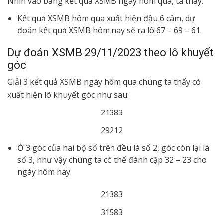
Nhìn vào bảng kết quả XSMB ngày hôm qua, ta thấy:
Kết quả XSMB hôm qua xuất hiện đầu 6 câm, dự
đoán kết quả XSMB hôm nay sẽ ra lô 67 – 69 – 61.
Dự đoán XSMB 29/11/2023 theo lô khuyết
góc
Giải 3 kết quả XSMB ngày hôm qua chúng ta thấy có
xuất hiện lô khuyết góc như sau:
21383
29212
Ở 3 góc của hai bộ số trên đều là số 2, góc còn lại là
số 3, như vậy chúng ta có thể đánh cặp 32 – 23 cho
ngày hôm nay.
21383
31583