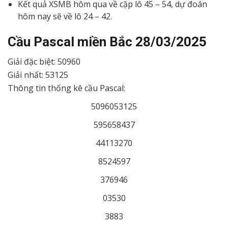
Kết quả XSMB hôm qua về cặp lô 45 – 54, dự đoán
hôm nay sẽ về lô 24 – 42.
Cầu Pascal miền Bắc
28/03/2025
Giải đặc biệt: 50960
Giải nhất: 53125
Thông tin thống kê cầu Pascal:
5096053125
595658437
44113270
8524597
376946
03530
3883