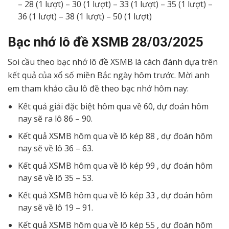
– 28 (1 lượt) – 30 (1 lượt) – 33 (1 lượt) – 35 (1 lượt) –
36 (1 lượt) – 38 (1 lượt) – 50 (1 lượt)
Bạc nhớ lô đề XSMB
28/03/2025
Soi cầu theo bạc nhớ lô đề XSMB là cách đánh dựa trên
kết quả của xổ số miền Bắc ngày hôm trước. Mời anh
em tham khảo cầu lô đề theo bạc nhớ hôm nay:
Kết quả giải đặc biệt hôm qua về 60, dự đoán hôm
nay sẽ ra lô 86 – 90.
Kết quả XSMB hôm qua về lô kép 88 , dự đoán hôm
nay sẽ về lô 36 – 63.
Kết quả XSMB hôm qua về lô kép 99 , dự đoán hôm
nay sẽ về lô 35 – 53.
Kết quả XSMB hôm qua về lô kép 33 , dự đoán hôm
nay sẽ về lô 19 – 91.
Kết quả XSMB hôm qua về lô kép 55 , dự đoán hôm