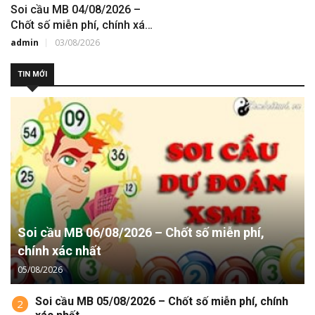
Soi cầu MB 04/08/2026 –
Chốt số miễn phí, chính xác
nhất
admin
03/08/2026
TIN MỚI
Soi cầu MB 06/08/2026 – Chốt số miễn phí,
chính xác nhất
05/08/2026
Soi cầu MB 05/08/2026 – Chốt số miễn phí, chính
2