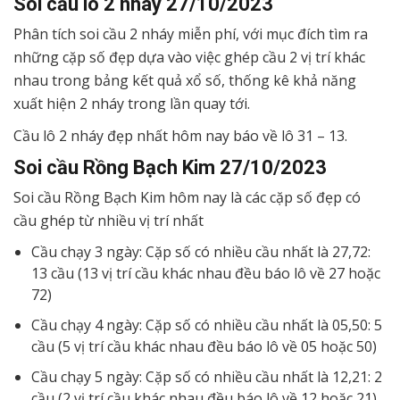
Soi cầu lô 2 nháy
27/10/2023
Phân tích soi cầu 2 nháy miễn phí, với mục đích tìm ra
những cặp số đẹp dựa vào việc ghép cầu 2 vị trí khác
nhau trong bảng kết quả xổ số, thống kê khả năng
xuất hiện 2 nháy trong lần quay tới.
Cầu lô 2 nháy đẹp nhất hôm nay báo về lô
31 – 13
.
Soi cầu Rồng Bạch Kim
27/10/2023
Soi cầu Rồng Bạch Kim hôm nay là các cặp số đẹp có
cầu ghép từ nhiều vị trí nhất
Cầu chạy 3 ngày: Cặp số có nhiều cầu nhất là 27,72:
13 cầu (13 vị trí cầu khác nhau đều báo lô về 27 hoặc
72)
Cầu chạy 4 ngày: Cặp số có nhiều cầu nhất là 05,50: 5
cầu (5 vị trí cầu khác nhau đều báo lô về 05 hoặc 50)
Cầu chạy 5 ngày: Cặp số có nhiều cầu nhất là 12,21: 2
cầu (2 vị trí cầu khác nhau đều báo lô về 12 hoặc 21)