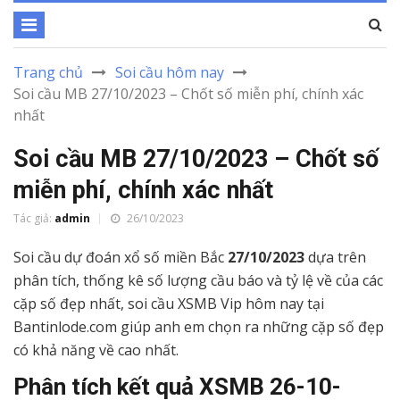
Trang chủ
Soi cầu hôm nay
Soi cầu MB 27/10/2023 – Chốt số miễn phí, chính xác
nhất
Soi cầu MB 27/10/2023 – Chốt số
miễn phí, chính xác nhất
Tác giả:
admin
26/10/2023
Soi cầu dự đoán xổ số miền Bắc
27/10/2023
dựa trên
phân tích, thống kê số lượng cầu báo và tỷ lệ về của các
cặp số đẹp nhất, soi cầu XSMB Vip hôm nay tại
Bantinlode.com giúp anh em chọn ra những cặp số đẹp
có khả năng về cao nhất.
Phân tích kết quả XSMB
26-10-