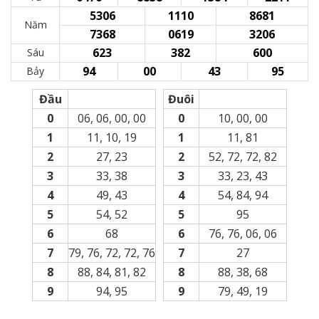
5306
1110
8681
Năm
7368
0619
3206
623
382
600
Sáu
94
00
43
95
Bảy
Đầu
Đuôi
0
06, 06, 00, 00
0
10, 00, 00
1
11, 10, 19
1
11, 81
2
27, 23
2
52, 72, 72, 82
3
33, 38
3
33, 23, 43
4
49, 43
4
54, 84, 94
5
54, 52
5
95
6
68
6
76, 76, 06, 06
7
79, 76, 72, 72, 76
7
27
8
88, 84, 81, 82
8
88, 38, 68
9
94, 95
9
79, 49, 19