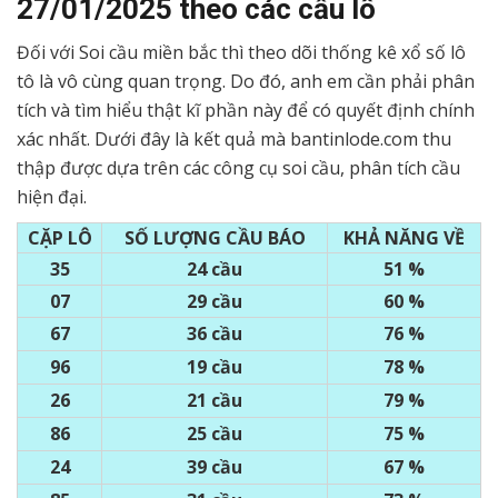
27/01/2025
theo các cầu lô
Đối với Soi cầu miền bắc thì theo dõi thống kê xổ số lô
tô là vô cùng quan trọng. Do đó, anh em cần phải phân
tích và tìm hiểu thật kĩ phần này để có quyết định chính
xác nhất. Dưới đây là kết quả mà bantinlode.com thu
thập được dựa trên các công cụ soi cầu, phân tích cầu
hiện đại.
CẶP LÔ
SỐ LƯỢNG CẦU BÁO
KHẢ NĂNG VỀ
35
24 cầu
51 %
07
29 cầu
60 %
67
36 cầu
76 %
96
19 cầu
78 %
26
21 cầu
79 %
86
25 cầu
75 %
24
39 cầu
67 %