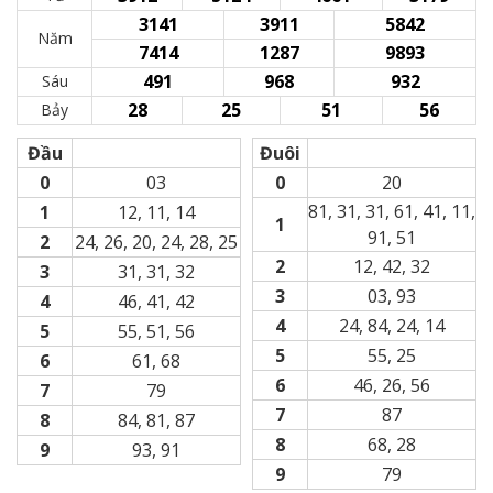
3141
3911
5842
Năm
7414
1287
9893
491
968
932
Sáu
28
25
51
56
Bảy
Đầu
Đuôi
0
03
0
20
81, 31, 31, 61, 41, 11,
1
12, 11, 14
1
91, 51
2
24, 26, 20, 24, 28, 25
2
12, 42, 32
3
31, 31, 32
3
03, 93
4
46, 41, 42
4
24, 84, 24, 14
5
55, 51, 56
5
55, 25
6
61, 68
6
46, 26, 56
7
79
7
87
8
84, 81, 87
8
68, 28
9
93, 91
9
79