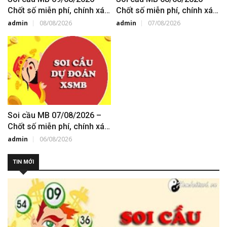
Chốt số miễn phí, chính xác
Chốt số miễn phí, chính xác
nhất
nhất
admin
08/08/2026
admin
07/08/2026
Soi cầu MB 07/08/2026 –
Chốt số miễn phí, chính xác
nhất
admin
06/08/2026
TIN MỚI