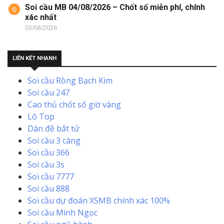
Soi cầu MB 04/08/2026 – Chốt số miễn phí, chính
6
xác nhất
03/08/2026
LIÊN KẾT NHANH
Soi cầu Rồng Bạch Kim
Soi cầu 247
Cao thủ chốt số giờ vàng
Lô Top
Dàn đề bất tử
Soi cầu 3 càng
Soi cầu 366
Soi cầu 3s
Soi cầu 7777
Soi cầu 888
Soi cầu dự đoán XSMB chính xác 100%
Soi cầu Minh Ngọc