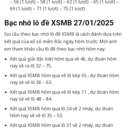
– 56 (1 lượt) – 58 (1 lượt) – 62 (1 lượt) – 65 (1 lượt) –
69 (1 lượt) – 71 (1 lượt) – 75 (1 lượt)
Bạc nhớ lô đề XSMB
27/01/2025
Soi cầu theo bạc nhớ lô đề XSMB là cách đánh dựa trên
kết quả của xổ số miền Bắc ngày hôm trước. Mời anh
em tham khảo cầu lô đề theo bạc nhớ hôm nay:
Kết quả giải đặc biệt hôm qua về 46, dự đoán hôm
nay sẽ ra lô 32 – 75.
Kết quả XSMB hôm qua về lô kép 55 , dự đoán hôm
nay sẽ về lô 36 – 63.
Kết quả XSMB hôm qua về lô kép 11 , dự đoán hôm
nay sẽ về lô 48 – 84.
Kết quả XSMB hôm qua lô 24 về 2 nháy, dự đoán
hôm nay sẽ về lô 35 – 53.
Kết quả XSMB hôm qua lô 31 về 2 nháy, dự đoán