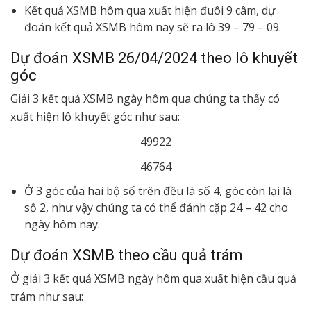
Kết quả XSMB hôm qua xuất hiện đuôi 9 câm, dự
đoán kết quả XSMB hôm nay sẽ ra lô 39 – 79 – 09.
Dự đoán XSMB 26/04/2024 theo lô khuyết
góc
Giải 3 kết quả XSMB ngày hôm qua chúng ta thấy có
xuất hiện lô khuyết góc như sau:
49922
46764
Ở 3 góc của hai bộ số trên đều là số 4, góc còn lại là
số 2, như vậy chúng ta có thể đánh cặp 24 – 42 cho
ngày hôm nay.
Dự đoán XSMB theo cầu quả trám
Ở giải 3 kết quả XSMB ngày hôm qua xuất hiện cầu quả
trám như sau: