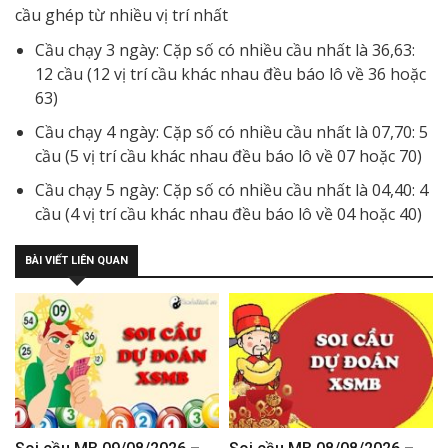
cầu ghép từ nhiều vị trí nhất
Cầu chạy 3 ngày: Cặp số có nhiều cầu nhất là 36,63:
12 cầu (12 vị trí cầu khác nhau đều báo lô về 36 hoặc
63)
Cầu chạy 4 ngày: Cặp số có nhiều cầu nhất là 07,70: 5
cầu (5 vị trí cầu khác nhau đều báo lô về 07 hoặc 70)
Cầu chạy 5 ngày: Cặp số có nhiều cầu nhất là 04,40: 4
cầu (4 vị trí cầu khác nhau đều báo lô về 04 hoặc 40)
BÀI VIẾT LIÊN QUAN