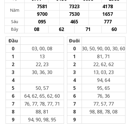
7581
7323
4178
Năm
9700
7530
1657
095
465
777
Sáu
08
62
71
60
Bảy
Đầu
Đuôi
0
03, 00, 08
0
30, 50, 90, 00, 30, 60
1
13
1
81, 71
2
22, 23
2
22, 62, 62
3
30, 36, 30
3
13, 03, 23
4
4
94, 64
5
50, 57
5
95, 65
6
64, 62, 65, 62, 60
6
76, 36
7
76, 77, 78, 77, 71
7
77, 57, 77
8
88, 81
8
98, 88, 78, 08
9
94, 90, 98, 95
9