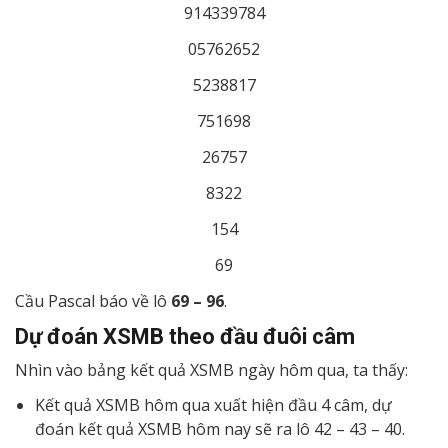
914339784
05762652
5238817
751698
26757
8322
154
69
Cầu Pascal báo về lô
69 – 96
.
Dự đoán XSMB theo đầu đuôi câm
Nhìn vào bảng kết quả XSMB ngày hôm qua, ta thấy:
Kết quả XSMB hôm qua xuất hiện đầu 4 câm, dự
đoán kết quả XSMB hôm nay sẽ ra lô 42 – 43 – 40.