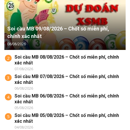
Soi cầu MB 09/08/2026 – Chốt số miễn phí,
chính xác nhất
08/08/2026
Soi cầu MB 08/08/2026 – Chốt số miễn phí, chính
2
xác nhất
07/08/2026
Soi cầu MB 07/08/2026 – Chốt số miễn phí, chính
3
xác nhất
06/08/2026
Soi cầu MB 06/08/2026 – Chốt số miễn phí, chính
4
xác nhất
05/08/2026
Soi cầu MB 05/08/2026 – Chốt số miễn phí, chính
5
xác nhất
04/08/2026