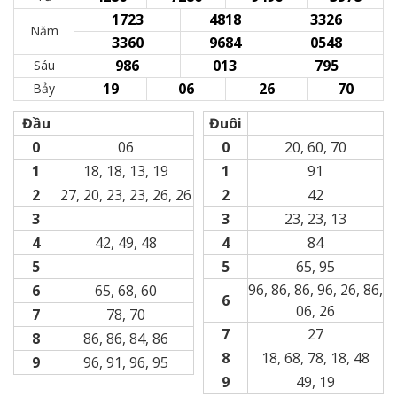
1723
4818
3326
Năm
3360
9684
0548
986
013
795
Sáu
19
06
26
70
Bảy
Đầu
Đuôi
0
06
0
20, 60, 70
1
18, 18, 13, 19
1
91
2
27, 20, 23, 23, 26, 26
2
42
3
3
23, 23, 13
4
42, 49, 48
4
84
5
5
65, 95
96, 86, 86, 96, 26, 86,
6
65, 68, 60
6
06, 26
7
78, 70
7
27
8
86, 86, 84, 86
8
18, 68, 78, 18, 48
9
96, 91, 96, 95
9
49, 19