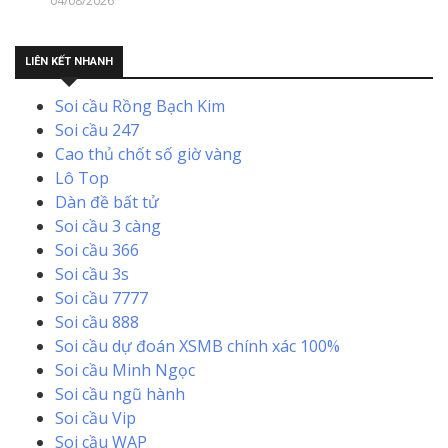
04/08/2026
LIÊN KẾT NHANH
Soi cầu Rồng Bạch Kim
Soi cầu 247
Cao thủ chốt số giờ vàng
Lô Top
Dàn đề bất tử
Soi cầu 3 càng
Soi cầu 366
Soi cầu 3s
Soi cầu 7777
Soi cầu 888
Soi cầu dự đoán XSMB chính xác 100%
Soi cầu Minh Ngọc
Soi cầu ngũ hành
Soi cầu Vip
Soi cầu WAP