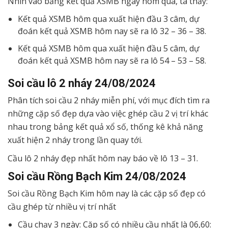
Nhìn vào bảng kết quả XSMB ngày hôm qua, ta thấy:
Kết quả XSMB hôm qua xuất hiện đầu 3 câm, dự
đoán kết quả XSMB hôm nay sẽ ra lô 32 – 36 – 38.
Kết quả XSMB hôm qua xuất hiện đầu 5 câm, dự
đoán kết quả XSMB hôm nay sẽ ra lô 54 – 53 – 58.
Soi cầu lô 2 nháy
24/08/2024
Phân tích soi cầu 2 nháy miễn phí, với mục đích tìm ra
những cặp số đẹp dựa vào việc ghép cầu 2 vị trí khác
nhau trong bảng kết quả xổ số, thống kê khả năng
xuất hiện 2 nháy trong lần quay tới.
Cầu lô 2 nháy đẹp nhất hôm nay báo về lô
13 – 31
.
Soi cầu Rồng Bạch Kim
24/08/2024
Soi cầu Rồng Bạch Kim hôm nay là các cặp số đẹp có
cầu ghép từ nhiều vị trí nhất
Cầu chạy 3 ngày: Cặp số có nhiều cầu nhất là 06,60: