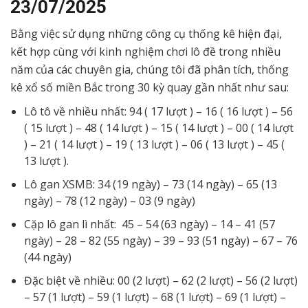
23/07/2025
Bằng việc sử dụng những công cụ thống kê hiện đại,
kết hợp cùng với kinh nghiệm chơi lô đề trong nhiều
năm của các chuyên gia, chúng tôi đã phân tích, thống
kê xổ số miền Bắc trong 30 kỳ quay gần nhất như sau:
Lô tô về nhiều nhất: 94 ( 17 lượt ) – 16 ( 16 lượt ) – 56
( 15 lượt ) – 48 ( 14 lượt ) – 15 ( 14 lượt ) – 00 ( 14 lượt
) – 21 ( 14 lượt ) – 19 ( 13 lượt ) – 06 ( 13 lượt ) – 45 (
13 lượt ).
Lô gan XSMB: 34 (19 ngày) – 73 (14 ngày) – 65 (13
ngày) – 78 (12 ngày) – 03 (9 ngày)
Cặp lô gan lì nhất: 45 – 54 (63 ngày) – 14 – 41 (57
ngày) – 28 – 82 (55 ngày) – 39 – 93 (51 ngày) – 67 – 76
(44 ngày)
Đặc biệt về nhiều: 00 (2 lượt) – 62 (2 lượt) – 56 (2 lượt)
– 57 (1 lượt) – 59 (1 lượt) – 68 (1 lượt) – 69 (1 lượt) –