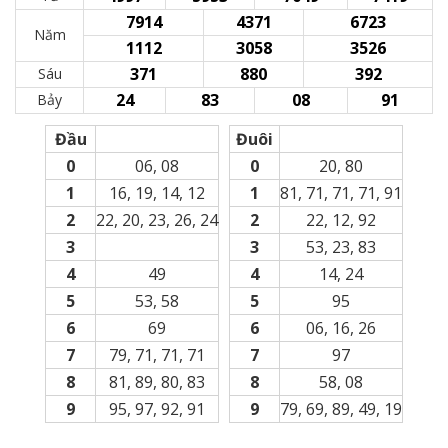
7914
4371
6723
Năm
1112
3058
3526
371
880
392
Sáu
24
83
08
91
Bảy
Đầu
Đuôi
0
06, 08
0
20, 80
1
16, 19, 14, 12
1
81, 71, 71, 71, 91
2
22, 20, 23, 26, 24
2
22, 12, 92
3
3
53, 23, 83
4
49
4
14, 24
5
53, 58
5
95
6
69
6
06, 16, 26
7
79, 71, 71, 71
7
97
8
81, 89, 80, 83
8
58, 08
9
95, 97, 92, 91
9
79, 69, 89, 49, 19