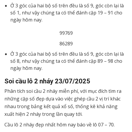
Ở 3 góc của hai bộ số trên đều là số 9, góc còn lại là
số 1, như vậy chúng ta có thể đánh cặp 19 – 91 cho
ngày hôm nay.
99769
86289
Ở 3 góc của hai bộ số trên đều là số 9, góc còn lại là
số 8, như vậy chúng ta có thể đánh cặp 89 – 98 cho
ngày hôm nay.
Soi cầu lô 2 nháy
23/07/2025
Phân tích soi cầu 2 nháy miễn phí, với mục đích tìm ra
những cặp số đẹp dựa vào việc ghép cầu 2 vị trí khác
nhau trong bảng kết quả xổ số, thống kê khả năng
xuất hiện 2 nháy trong lần quay tới.
Cầu lô 2 nháy đẹp nhất hôm nay báo về lô
07 – 70
.