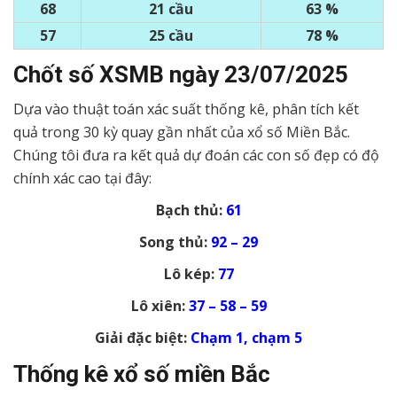
68
21 cầu
63 %
57
25 cầu
78 %
Chốt số XSMB ngày
23/07/2025
Dựa vào thuật toán xác suất thống kê, phân tích kết
quả trong 30 kỳ quay gần nhất của xổ số Miền Bắc.
Chúng tôi đưa ra kết quả dự đoán các con số đẹp có độ
chính xác cao tại đây:
Bạch thủ:
61
Song thủ:
92 – 29
Lô kép:
77
Lô xiên:
37 – 58 – 59
Giải đặc biệt:
Chạm 1, chạm 5
Thống kê xổ số miền Bắc