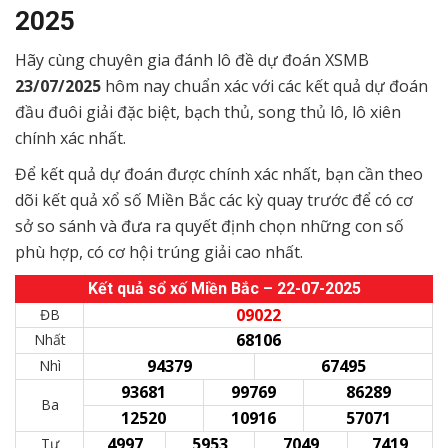
2025
Hãy cùng chuyên gia đánh lô đề dự đoán XSMB
23/07/2025
hôm nay chuẩn xác với các kết quả dự đoán
đầu đuôi giải đặc biệt, bạch thủ, song thủ lô, lô xiên
chính xác nhất.
Để kết quả dự đoán được chính xác nhất, bạn cần theo
dõi kết quả xổ số Miền Bắc các kỳ quay trước để có cơ
sở so sánh và đưa ra quyết định chọn những con số
phù hợp, có cơ hội trúng giải cao nhất.
Kết quả sổ xố Miền Bắc – 22-07-2025
09022
ĐB
68106
Nhất
94379
67495
Nhì
93681
99769
86289
Ba
12520
10916
57071
4997
5953
7049
7419
Tư