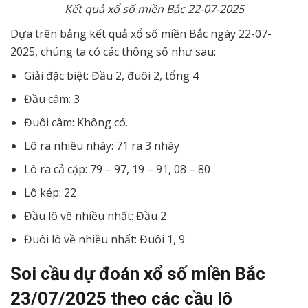
Kết quả xổ số miền Bắc
22-07-2025
Dựa trên bảng kết quả xổ số miền Bắc ngày
22-07-
2025
, chúng ta có các thông số như sau:
Giải đặc biệt: Đầu 2, đuôi 2, tổng 4
Đầu câm: 3
Đuôi câm: Không có.
Lô ra nhiều nháy: 71 ra 3 nháy
Lô ra cả cặp: 79 – 97, 19 – 91, 08 – 80
Lô kép: 22
Đầu lô về nhiều nhất: Đầu 2
Đuôi lô về nhiều nhất: Đuôi 1, 9
Soi cầu dự đoán xổ số miền Bắc
23/07/2025
theo các cầu lô