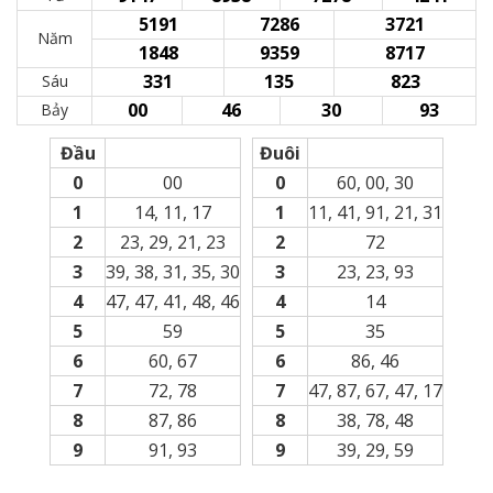
5191
7286
3721
Năm
1848
9359
8717
331
135
823
Sáu
00
46
30
93
Bảy
Đầu
Đuôi
0
00
0
60, 00, 30
1
14, 11, 17
1
11, 41, 91, 21, 31
2
23, 29, 21, 23
2
72
3
39, 38, 31, 35, 30
3
23, 23, 93
4
47, 47, 41, 48, 46
4
14
5
59
5
35
6
60, 67
6
86, 46
7
72, 78
7
47, 87, 67, 47, 17
8
87, 86
8
38, 78, 48
9
91, 93
9
39, 29, 59