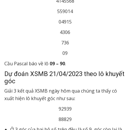
4145568
559014
04915
4306
736
09
Cầu Pascal báo về lô
09 – 90
.
Dự đoán XSMB 21/04/2023 theo lô khuyết
góc
Giải 3 kết quả XSMB ngày hôm qua chúng ta thấy có
xuất hiện lô khuyết góc như sau:
92939
88829
Ở 3 góc của hai bộ số trên đều là số 9, góc còn lại là