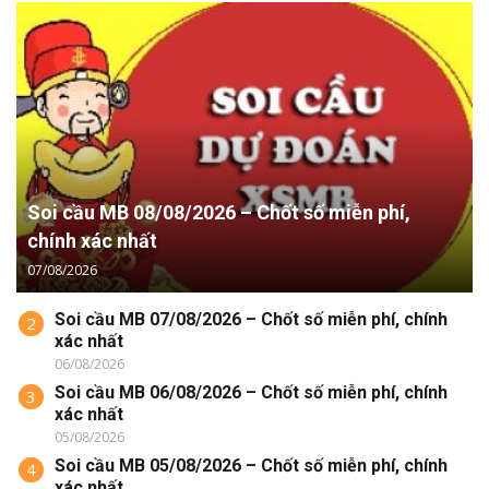
Soi cầu MB 08/08/2026 – Chốt số miễn phí,
chính xác nhất
07/08/2026
Soi cầu MB 07/08/2026 – Chốt số miễn phí, chính
2
xác nhất
06/08/2026
Soi cầu MB 06/08/2026 – Chốt số miễn phí, chính
3
xác nhất
05/08/2026
Soi cầu MB 05/08/2026 – Chốt số miễn phí, chính
4
xác nhất