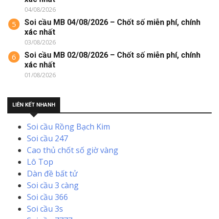
04/08/2026
Soi cầu MB 04/08/2026 – Chốt số miễn phí, chính
5
xác nhất
03/08/2026
Soi cầu MB 02/08/2026 – Chốt số miễn phí, chính
6
xác nhất
01/08/2026
LIÊN KẾT NHANH
Soi cầu Rồng Bạch Kim
Soi cầu 247
Cao thủ chốt số giờ vàng
Lô Top
Dàn đề bất tử
Soi cầu 3 càng
Soi cầu 366
Soi cầu 3s