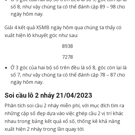
số 8, như vậy chúng ta có thể đánh cặp 89 – 98 cho
ngày hôm nay.
Giải 4 kết quả XSMB ngày hôm qua chúng ta thấy có
xuất hiện lô khuyết góc như sau:
8938
7278
Ở 3 góc của hai bộ số trên đều là số 8, góc còn lại là
số 7, như vậy chúng ta có thể đánh cặp 78 – 87 cho
ngày hôm nay.
Soi cầu lô 2 nháy
21/04/2023
Phân tích soi cầu 2 nháy miễn phí, với mục đích tìm ra
những cặp số đẹp dựa vào việc ghép cầu 2 vị trí khác
nhau trong bảng kết quả xổ số, thống kê khả năng
xuất hiện 2 nháy trong lần quay tới.