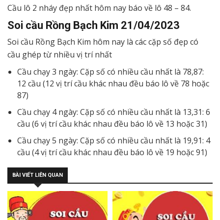
Cầu lô 2 nháy đẹp nhất hôm nay báo về lô
48 – 84
.
Soi cầu Rồng Bạch Kim
21/04/2023
Soi cầu Rồng Bạch Kim hôm nay là các cặp số đẹp có
cầu ghép từ nhiều vị trí nhất
Cầu chạy 3 ngày: Cặp số có nhiều cầu nhất là 78,87:
12 cầu (12 vị trí cầu khác nhau đều báo lô về 78 hoặc
87)
Cầu chạy 4 ngày: Cặp số có nhiều cầu nhất là 13,31: 6
cầu (6 vị trí cầu khác nhau đều báo lô về 13 hoặc 31)
Cầu chạy 5 ngày: Cặp số có nhiều cầu nhất là 19,91: 4
cầu (4 vị trí cầu khác nhau đều báo lô về 19 hoặc 91)
BÀI VIẾT LIÊN QUAN