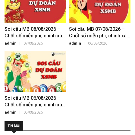
Soi cầu MB 08/08/2026 –
Soi cầu MB 07/08/2026 –
Chốt số miễn phí, chính xác
Chốt số miễn phí, chính xác
nhất
nhất
admin
07/08/2026
admin
06/08/2026
Soi cầu MB 06/08/2026 –
Chốt số miễn phí, chính xác
nhất
admin
05/08/2026
TIN MỚI