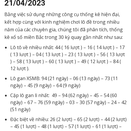
21/04/2023
Bằng việc sử dụng những công cụ thống kê hiện đại,
kết hợp cùng với kinh nghiệm chơi lô đề trong nhiều
năm của các chuyên gia, chúng tôi đã phân tích, thống
kê xổ số miền Bắc trong 30 kỳ quay gần nhất như sau:
Lô tô về nhiều nhất: 44 ( 16 lượt ) – 16 ( 14 lượt ) – 17
( 13 lượt ) – 04 ( 13 lượt ) – 23 ( 13 lượt ) – 56 ( 13 lượt
) – 58 ( 13 lượt ) – 60 ( 13 lượt ) – 49 ( 12 lượt ) – 84 (
12 lượt ).
Lô gan XSMB: 94 (21 ngày) – 06 (13 ngày) – 73 (11
ngày) – 45 (9 ngày) – 64 (9 ngày)
Cặp lô gan lì nhất: 49 – 94 (62 ngày) – 45 – 54 (60
ngày) – 67 – 76 (59 ngày) – 03 – 30 (57 ngày) – 24 – 42
(51 ngày)
Đặc biệt về nhiều: 26 (2 lượt) – 65 (2 lượt) – 44 (2 lượt)
– 45 (1 lượt) – 48 (1 lượt) – 57 (1 lượt) – 61 (1 lượt) –