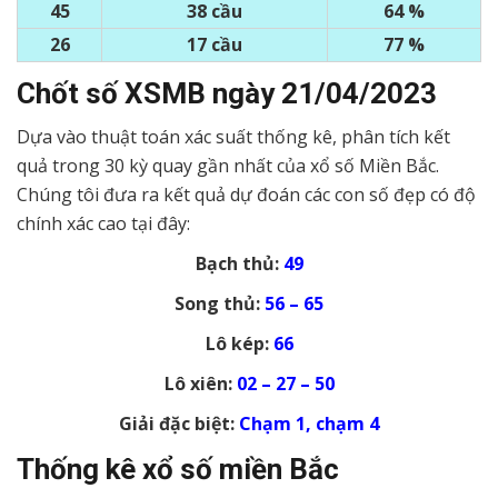
45
38 cầu
64 %
26
17 cầu
77 %
Chốt số XSMB ngày
21/04/2023
Dựa vào thuật toán xác suất thống kê, phân tích kết
quả trong 30 kỳ quay gần nhất của xổ số Miền Bắc.
Chúng tôi đưa ra kết quả dự đoán các con số đẹp có độ
chính xác cao tại đây:
Bạch thủ:
49
Song thủ:
56 – 65
Lô kép:
66
Lô xiên:
02 – 27 – 50
Giải đặc biệt:
Chạm 1, chạm 4
Thống kê xổ số miền Bắc