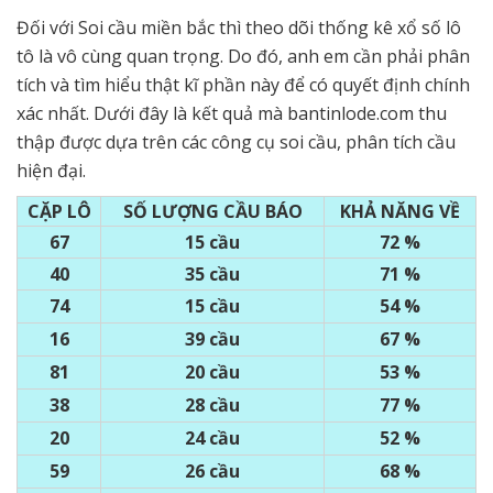
Đối với Soi cầu miền bắc thì theo dõi thống kê xổ số lô
tô là vô cùng quan trọng. Do đó, anh em cần phải phân
tích và tìm hiểu thật kĩ phần này để có quyết định chính
xác nhất. Dưới đây là kết quả mà bantinlode.com thu
thập được dựa trên các công cụ soi cầu, phân tích cầu
hiện đại.
CẶP LÔ
SỐ LƯỢNG CẦU BÁO
KHẢ NĂNG VỀ
67
15 cầu
72 %
40
35 cầu
71 %
74
15 cầu
54 %
16
39 cầu
67 %
81
20 cầu
53 %
38
28 cầu
77 %
20
24 cầu
52 %
59
26 cầu
68 %