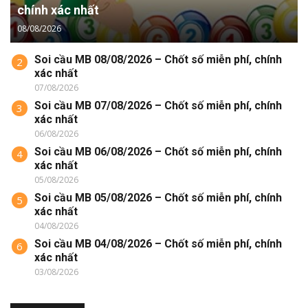
chính xác nhất
08/08/2026
Soi cầu MB 08/08/2026 – Chốt số miễn phí, chính
2
xác nhất
07/08/2026
Soi cầu MB 07/08/2026 – Chốt số miễn phí, chính
3
xác nhất
06/08/2026
Soi cầu MB 06/08/2026 – Chốt số miễn phí, chính
4
xác nhất
05/08/2026
Soi cầu MB 05/08/2026 – Chốt số miễn phí, chính
5
xác nhất
04/08/2026
Soi cầu MB 04/08/2026 – Chốt số miễn phí, chính
6
xác nhất
03/08/2026