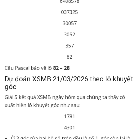
6498578
037325
30057
3052
357
82
Cầu Pascal báo về lô
82 – 28
.
Dự đoán XSMB 21/03/2026 theo lô khuyết
góc
Giải 5 kết quả XSMB ngày hôm qua chúng ta thấy có
xuất hiện lô khuyết góc như sau:
1781
4301
Ở 3 góc của hai bộ số trên đều là số 1, góc còn lại là