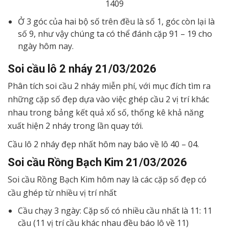
1409
Ở 3 góc của hai bộ số trên đều là số 1, góc còn lại là
số 9, như vậy chúng ta có thể đánh cặp 91 – 19 cho
ngày hôm nay.
Soi cầu lô 2 nháy
21/03/2026
Phân tích soi cầu 2 nháy miễn phí, với mục đích tìm ra
những cặp số đẹp dựa vào việc ghép cầu 2 vị trí khác
nhau trong bảng kết quả xổ số, thống kê khả năng
xuất hiện 2 nháy trong lần quay tới.
Cầu lô 2 nháy đẹp nhất hôm nay báo về lô
40 – 04
.
Soi cầu Rồng Bạch Kim
21/03/2026
Soi cầu Rồng Bạch Kim hôm nay là các cặp số đẹp có
cầu ghép từ nhiều vị trí nhất
Cầu chạy 3 ngày: Cặp số có nhiều cầu nhất là 11: 11
cầu (11 vị trí cầu khác nhau đều báo lô về 11)