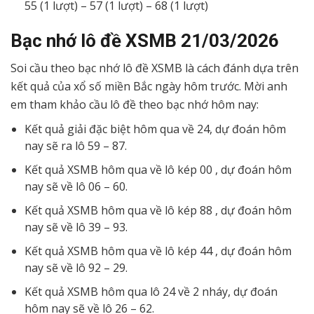
55 (1 lượt) – 57 (1 lượt) – 68 (1 lượt)
Bạc nhớ lô đề XSMB
21/03/2026
Soi cầu theo bạc nhớ lô đề XSMB là cách đánh dựa trên
kết quả của xổ số miền Bắc ngày hôm trước. Mời anh
em tham khảo cầu lô đề theo bạc nhớ hôm nay:
Kết quả giải đặc biệt hôm qua về 24, dự đoán hôm
nay sẽ ra lô 59 – 87.
Kết quả XSMB hôm qua về lô kép 00 , dự đoán hôm
nay sẽ về lô 06 – 60.
Kết quả XSMB hôm qua về lô kép 88 , dự đoán hôm
nay sẽ về lô 39 – 93.
Kết quả XSMB hôm qua về lô kép 44 , dự đoán hôm
nay sẽ về lô 92 – 29.
Kết quả XSMB hôm qua lô 24 về 2 nháy, dự đoán
hôm nay sẽ về lô 26 – 62.