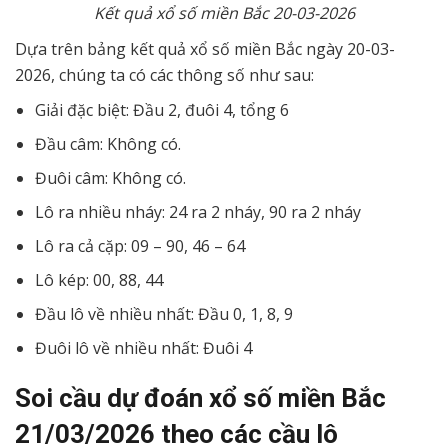
Kết quả xổ số miền Bắc
20-03-2026
Dựa trên bảng kết quả xổ số miền Bắc ngày
20-03-
2026
, chúng ta có các thông số như sau:
Giải đặc biệt: Đầu 2, đuôi 4, tổng 6
Đầu câm: Không có.
Đuôi câm: Không có.
Lô ra nhiều nháy: 24 ra 2 nháy, 90 ra 2 nháy
Lô ra cả cặp: 09 – 90, 46 – 64
Lô kép: 00, 88, 44
Đầu lô về nhiều nhất: Đầu 0, 1, 8, 9
Đuôi lô về nhiều nhất: Đuôi 4
Soi cầu dự đoán xổ số miền Bắc
21/03/2026
theo các cầu lô