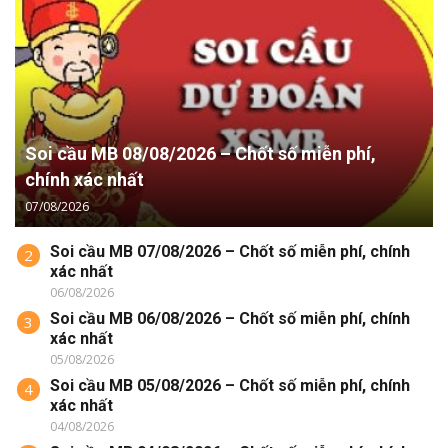
Soi cầu MB 08/08/2026 – Chốt số miễn phí,
chính xác nhất
07/08/2026
Soi cầu MB 07/08/2026 – Chốt số miễn phí, chính
2
xác nhất
06/08/2026
Soi cầu MB 06/08/2026 – Chốt số miễn phí, chính
3
xác nhất
05/08/2026
Soi cầu MB 05/08/2026 – Chốt số miễn phí, chính
4
xác nhất
04/08/2026