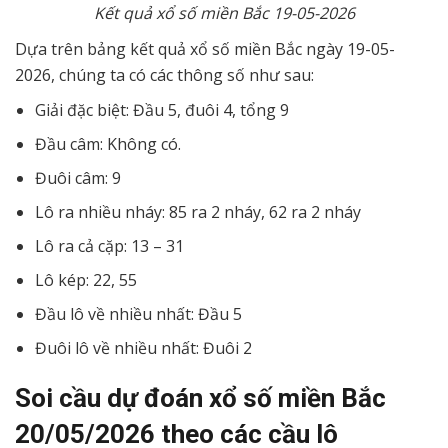
Kết quả xổ số miền Bắc
19-05-2026
Dựa trên bảng kết quả xổ số miền Bắc ngày
19-05-
2026
, chúng ta có các thông số như sau:
Giải đặc biệt: Đầu 5, đuôi 4, tổng 9
Đầu câm: Không có.
Đuôi câm: 9
Lô ra nhiều nháy: 85 ra 2 nháy, 62 ra 2 nháy
Lô ra cả cặp: 13 – 31
Lô kép: 22, 55
Đầu lô về nhiều nhất: Đầu 5
Đuôi lô về nhiều nhất: Đuôi 2
Soi cầu dự đoán xổ số miền Bắc
20/05/2026
theo các cầu lô