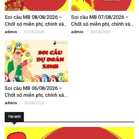
Soi cầu MB 08/08/2026 –
Soi cầu MB 07/08/2026 –
Chốt số miễn phí, chính xác
Chốt số miễn phí, chính xác
nhất
nhất
admin
07/08/2026
admin
06/08/2026
Soi cầu MB 06/08/2026 –
Chốt số miễn phí, chính xác
nhất
admin
05/08/2026
TIN MỚI