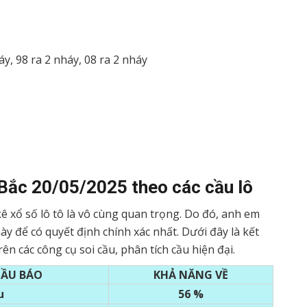
áy, 98 ra 2 nháy, 08 ra 2 nháy
 Bắc
20/05/2025
theo các cầu lô
kê xổ số lô tô là vô cùng quan trọng. Do đó, anh em
này để có quyết định chính xác nhất. Dưới đây là kết
n các công cụ soi cầu, phân tích cầu hiện đại.
CẦU BÁO
KHẢ NĂNG VỀ
u
56 %