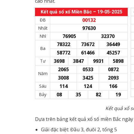
cao nhất.
Kết quả sổ xố Miền Bắc – 19-05-2025
00132
ĐB
97630
Nhất
76905
32370
Nhì
78322
73672
36449
Ba
58772
61466
45257
3698
3847
9931
5898
Tư
2065
0533
0872
Năm
3008
3425
2093
114
124
166
Sáu
08
35
82
19
Bảy
Kết quả xổ 
Dựa trên bảng kết quả xổ số miền Bắc ngà
Giải đặc biệt: Đầu 3, đuôi 2, tổng 5