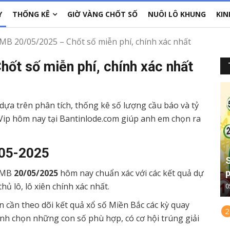
Y
THỐNG KÊ
GIỜ VÀNG CHỐT SỐ
NUÔI LÔ KHUNG
KIN
 MB 20/05/2025 – Chốt số miễn phí, chính xác nhất
ốt số miễn phí, chính xác nhất
dựa trên phân tích, thống kê số lượng cầu báo và tỷ
 Vip hôm nay tại Bantinlode.com giúp anh em chọn ra
05-2025
S
XSMB
20/05/2025
hôm nay chuẩn xác với các kết quả dự
p
hủ lô, lô xiên chính xác nhất.
0
 cần theo dõi kết quả xổ số Miền Bắc các kỳ quay
2
ịnh chọn những con số phù hợp, có cơ hội trúng giải