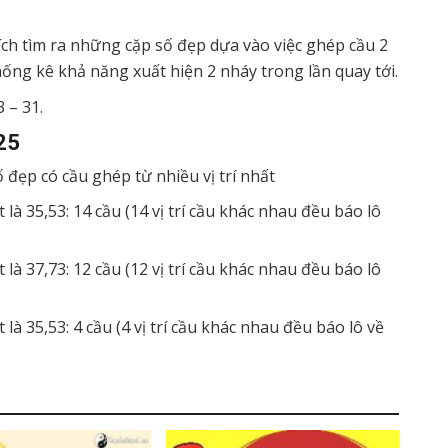
đích tìm ra những cặp số đẹp dựa vào việc ghép cầu 2
hống kê khả năng xuất hiện 2 nháy trong lần quay tới.
3 – 31
.
25
 đẹp có cầu ghép từ nhiều vị trí nhất
là 35,53: 14 cầu (14 vị trí cầu khác nhau đều báo lô
là 37,73: 12 cầu (12 vị trí cầu khác nhau đều báo lô
là 35,53: 4 cầu (4 vị trí cầu khác nhau đều báo lô về