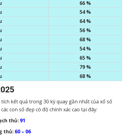
u
66 %
u
54 %
u
64 %
u
56 %
u
68 %
u
54 %
u
65 %
u
79 %
u
68 %
2025
tích kết quả trong 30 kỳ quay gần nhất của xổ số
các con số đẹp có độ chính xác cao tại đây:
ạch thủ:
91
g thủ:
60 – 06