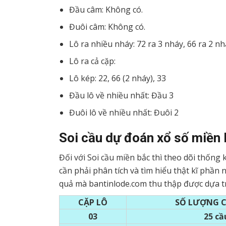
Đầu câm: Không có.
Đuôi câm: Không có.
Lô ra nhiều nháy: 72 ra 3 nháy, 66 ra 2 nh
Lô ra cả cặp:
Lô kép: 22, 66 (2 nháy), 33
Đầu lô về nhiều nhất: Đầu 3
Đuôi lô về nhiều nhất: Đuôi 2
Soi cầu dự đoán xổ số miền
Đối với Soi cầu miền bắc thì theo dõi thống 
cần phải phân tích và tìm hiểu thật kĩ phần 
quả mà bantinlode.com thu thập được dựa trê
CẶP LÔ
SỐ LƯỢNG 
03
25 cầ