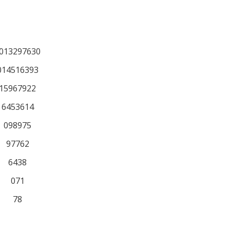
013297630
014516393
15967922
6453614
098975
97762
6438
071
78