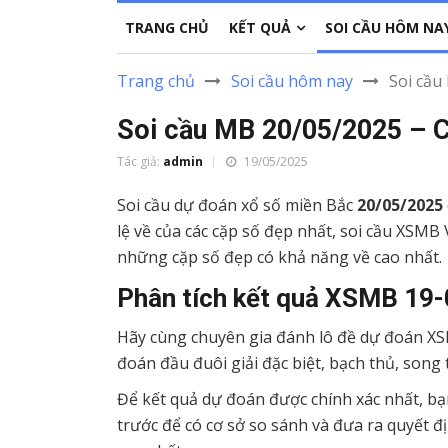
TRANG CHỦ
KẾT QUẢ
SOI CẦU HÔM NA
Trang chủ
Soi cầu hôm nay
Soi cầu
Soi cầu MB 20/05/2025 – Ch
Tác giả:
admin
19/05/2025
Soi cầu dự đoán xổ số miền Bắc
20/05/2025
lệ về của các cặp số đẹp nhất, soi cầu XSMB
những cặp số đẹp có khả năng về cao nhất.
Phân tích kết quả XSMB
19-
Hãy cùng chuyên gia đánh lô đề dự đoán 
đoán đầu đuôi giải đặc biệt, bạch thủ, song t
Để kết quả dự đoán được chính xác nhất, bạn
trước để có cơ sở so sánh và đưa ra quyết đ