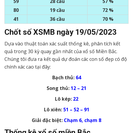
59
28 cầu
57 %
80
19 cầu
72 %
41
36 cầu
70 %
Chốt số XSMB ngày
19/05/2023
Dựa vào thuật toán xác suất thống kê, phân tích kết
quả trong 30 kỳ quay gần nhất của xổ số Miền Bắc.
Chúng tôi đưa ra kết quả dự đoán các con số đẹp có độ
chính xác cao tại đây:
Bạch thủ:
64
Song thủ:
12 – 21
Lô kép:
22
Lô xiên:
51 – 52 – 91
Giải đặc biệt:
Chạm 6, chạm 8
Thống kê xổ số miền Bắc