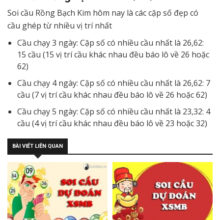
Soi cầu Rồng Bạch Kim hôm nay là các cặp số đẹp có
cầu ghép từ nhiều vị trí nhất
Cầu chạy 3 ngày: Cặp số có nhiều cầu nhất là 26,62:
15 cầu (15 vị trí cầu khác nhau đều báo lô về 26 hoặc
62)
Cầu chạy 4 ngày: Cặp số có nhiều cầu nhất là 26,62: 7
cầu (7 vị trí cầu khác nhau đều báo lô về 26 hoặc 62)
Cầu chạy 5 ngày: Cặp số có nhiều cầu nhất là 23,32: 4
cầu (4 vị trí cầu khác nhau đều báo lô về 23 hoặc 32)
BÀI VIẾT LIÊN QUAN