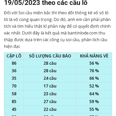
19/05/2023
theo các cầu lô
Đối với Soi cầu miền bắc thì theo dõi thống kê xổ số lô
tô là vô cùng quan trọng. Do đó, anh em cần phải phân
tích và tìm hiểu thật kĩ phần này để có quyết định chính
xác nhất. Dưới đây là kết quả mà bantinlode.com thu
thập được dựa trên các công cụ soi cầu, phân tích cầu
hiện đại.
CẶP LÔ
SỐ LƯỢNG CẦU BÁO
KHẢ NĂNG VỀ
86
28 cầu
56 %
36
28 cầu
76 %
35
24 cầu
66 %
70
17 cầu
52 %
58
23 cầu
64 %
85
27 cầu
59 %
45
22 cầu
55 %