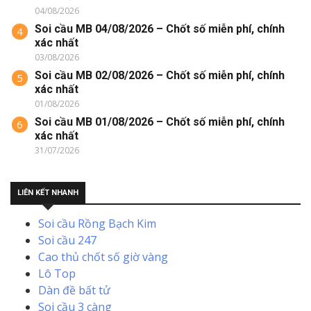
04/08/2026
Soi cầu MB 04/08/2026 – Chốt số miễn phí, chính
4
xác nhất
03/08/2026
Soi cầu MB 02/08/2026 – Chốt số miễn phí, chính
5
xác nhất
01/08/2026
Soi cầu MB 01/08/2026 – Chốt số miễn phí, chính
6
xác nhất
31/07/2026
LIÊN KẾT NHANH
Soi cầu Rồng Bạch Kim
Soi cầu 247
Cao thủ chốt số giờ vàng
Lô Top
Dàn đề bất tử
Soi cầu 3 càng