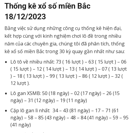
Thống kê xổ số miền Bắc
18/12/2023
Bằng việc sử dụng những công cụ thống kê hiện đại,
kết hợp cùng với kinh nghiệm chơi lô đề trong nhiều
năm của các chuyên gia, chúng tôi đã phân tích, thống
kê xổ số miền Bắc trong 30 kỳ quay gần nhất như sau:
Lô tô về nhiều nhất: 73 ( 16 lượt ) – 63 ( 15 lượt ) – 06
( 15 lượt ) – 12 ( 14 lượt ) – 13 ( 14 lượt ) – 07 ( 13 lượt
) – 18 ( 13 lượt ) – 99 ( 13 lượt ) – 86 ( 12 lượt ) – 32 (
12 lượt ).
Lô gan XSMB: 50 (18 ngày) – 02 (17 ngày) – 26 (15
ngày) – 31 (12 ngày) – 19 (11 ngày)
Cặp lô gan lì nhất: 34 – 43 (81 ngày) – 17 – 71 (61
ngày) – 58 – 85 (43 ngày) – 48 – 84 (41 ngày) – 59 – 95
(41 ngày)