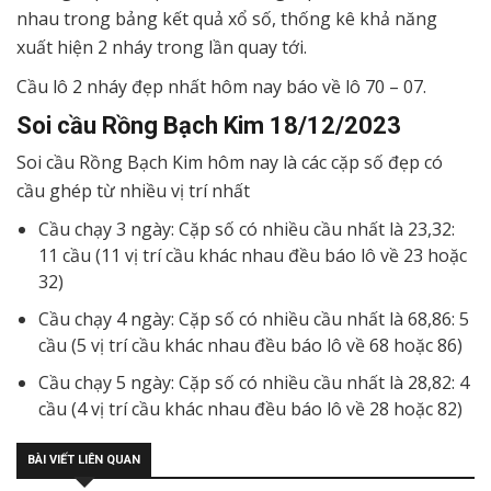
nhau trong bảng kết quả xổ số, thống kê khả năng
xuất hiện 2 nháy trong lần quay tới.
Cầu lô 2 nháy đẹp nhất hôm nay báo về lô
70 – 07
.
Soi cầu Rồng Bạch Kim
18/12/2023
Soi cầu Rồng Bạch Kim hôm nay là các cặp số đẹp có
cầu ghép từ nhiều vị trí nhất
Cầu chạy 3 ngày: Cặp số có nhiều cầu nhất là 23,32:
11 cầu (11 vị trí cầu khác nhau đều báo lô về 23 hoặc
32)
Cầu chạy 4 ngày: Cặp số có nhiều cầu nhất là 68,86: 5
cầu (5 vị trí cầu khác nhau đều báo lô về 68 hoặc 86)
Cầu chạy 5 ngày: Cặp số có nhiều cầu nhất là 28,82: 4
cầu (4 vị trí cầu khác nhau đều báo lô về 28 hoặc 82)
BÀI VIẾT LIÊN QUAN