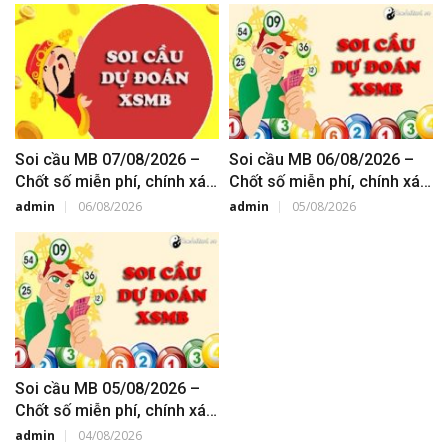
Soi cầu MB 07/08/2026 –
Soi cầu MB 06/08/2026 –
Chốt số miễn phí, chính xác
Chốt số miễn phí, chính xác
nhất
nhất
admin
06/08/2026
admin
05/08/2026
Soi cầu MB 05/08/2026 –
Chốt số miễn phí, chính xác
nhất
admin
04/08/2026