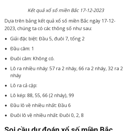
Kết quả xổ số miền Bắc
17-12-2023
Dựa trên bảng kết quả xổ số miền Bắc ngày
17-12-
2023
, chúng ta có các thông số như sau:
Giải đặc biệt: Đầu 5, đuôi 7, tổng 2
Đầu câm: 1
Đuôi câm: Không có.
Lô ra nhiều nháy: 57 ra 2 nháy, 66 ra 2 nháy, 32 ra 2
nháy
Lô ra cả cặp:
Lô kép: 88, 55, 66 (2 nháy), 99
Đầu lô về nhiều nhất: Đầu 6
Đuôi lô về nhiều nhất: Đuôi 0, 2, 8
Soi cầu dự đoán xổ số miền Bắc