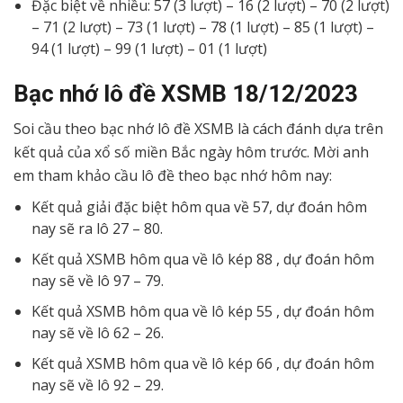
Đặc biệt về nhiều: 57 (3 lượt) – 16 (2 lượt) – 70 (2 lượt)
– 71 (2 lượt) – 73 (1 lượt) – 78 (1 lượt) – 85 (1 lượt) –
94 (1 lượt) – 99 (1 lượt) – 01 (1 lượt)
Bạc nhớ lô đề XSMB
18/12/2023
Soi cầu theo bạc nhớ lô đề XSMB là cách đánh dựa trên
kết quả của xổ số miền Bắc ngày hôm trước. Mời anh
em tham khảo cầu lô đề theo bạc nhớ hôm nay:
Kết quả giải đặc biệt hôm qua về 57, dự đoán hôm
nay sẽ ra lô 27 – 80.
Kết quả XSMB hôm qua về lô kép 88 , dự đoán hôm
nay sẽ về lô 97 – 79.
Kết quả XSMB hôm qua về lô kép 55 , dự đoán hôm
nay sẽ về lô 62 – 26.
Kết quả XSMB hôm qua về lô kép 66 , dự đoán hôm
nay sẽ về lô 92 – 29.