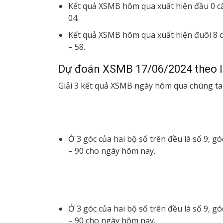
Kết quả XSMB hôm qua xuất hiện đầu 0 câ
04.
Kết quả XSMB hôm qua xuất hiện đuôi 8 c
– 58.
Dự đoán XSMB 17/06/2024 theo l
Giải 3 kết quả XSMB ngày hôm qua chúng ta 
Ở 3 góc của hai bộ số trên đều là số 9, gó
– 90 cho ngày hôm nay.
Ở 3 góc của hai bộ số trên đều là số 9, gó
– 90 cho ngày hôm nay.