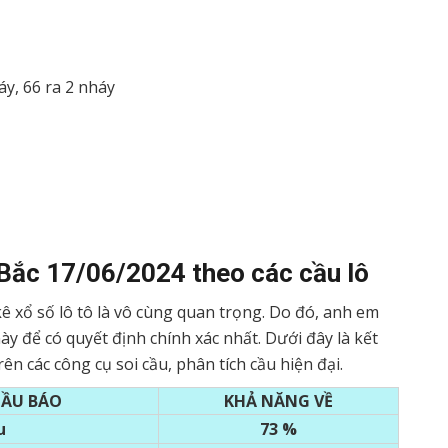
áy, 66 ra 2 nháy
 Bắc
17/06/2024
theo các cầu lô
kê xổ số lô tô là vô cùng quan trọng. Do đó, anh em
này để có quyết định chính xác nhất. Dưới đây là kết
n các công cụ soi cầu, phân tích cầu hiện đại.
CẦU BÁO
KHẢ NĂNG VỀ
u
73 %