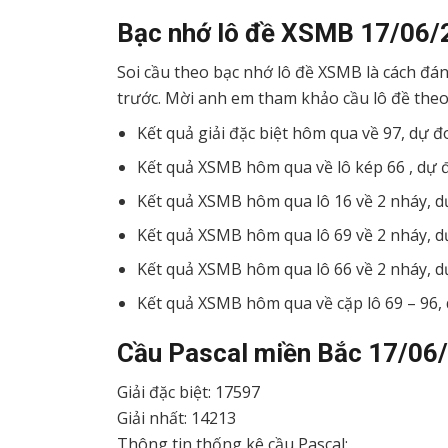
Bạc nhớ lô đề XSMB
17/06/
Soi cầu theo bạc nhớ lô đề XSMB là cách đá
trước. Mời anh em tham khảo cầu lô đề the
Kết quả giải đặc biệt hôm qua về 97, dự đ
Kết quả XSMB hôm qua về lô kép 66 , dự đ
Kết quả XSMB hôm qua lô 16 về 2 nháy, dự
Kết quả XSMB hôm qua lô 69 về 2 nháy, dự
Kết quả XSMB hôm qua lô 66 về 2 nháy, dự
Kết quả XSMB hôm qua về cặp lô 69 – 96, 
Cầu Pascal miền Bắc
17/06
Giải đặc biệt: 17597
Giải nhất: 14213
Thông tin thống kê cầu Pascal: