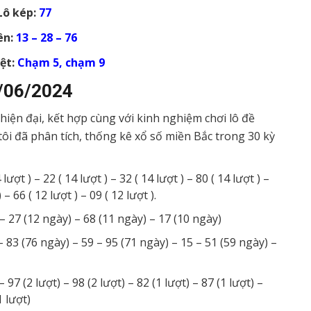
Lô kép:
77
ên:
13 – 28 – 76
iệt:
Chạm 5, chạm 9
/06/2024
iện đại, kết hợp cùng với kinh nghiệm chơi lô đề
ôi đã phân tích, thống kê xổ số miền Bắc trong 30 kỳ
lượt ) – 22 ( 14 lượt ) – 32 ( 14 lượt ) – 80 ( 14 lượt ) –
 – 66 ( 12 lượt ) – 09 ( 12 lượt ).
– 27 (12 ngày) – 68 (11 ngày) – 17 (10 ngày)
– 83 (76 ngày) – 59 – 95 (71 ngày) – 15 – 51 (59 ngày) –
– 97 (2 lượt) – 98 (2 lượt) – 82 (1 lượt) – 87 (1 lượt) –
1 lượt)