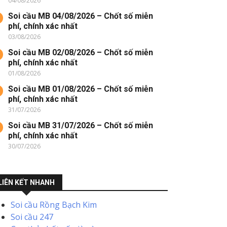
04/08/2026
Soi cầu MB 04/08/2026 – Chốt số miễn
phí, chính xác nhất
03/08/2026
Soi cầu MB 02/08/2026 – Chốt số miễn
phí, chính xác nhất
01/08/2026
Soi cầu MB 01/08/2026 – Chốt số miễn
phí, chính xác nhất
31/07/2026
Soi cầu MB 31/07/2026 – Chốt số miễn
phí, chính xác nhất
30/07/2026
LIÊN KẾT NHANH
Soi cầu Rồng Bạch Kim
Soi cầu 247