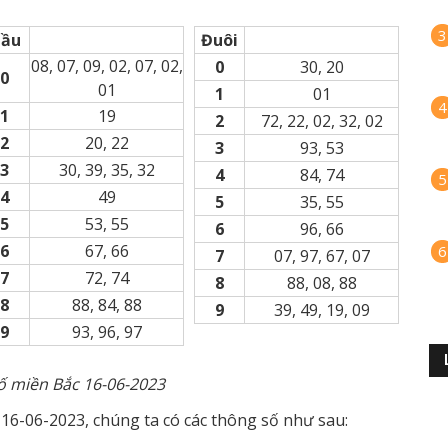
3
ầu
Đuôi
08, 07, 09, 02, 07, 02,
0
30, 20
0
01
1
01
4
1
19
2
72, 22, 02, 32, 02
2
20, 22
3
93, 53
3
30, 39, 35, 32
4
84, 74
5
4
49
5
35, 55
5
53, 55
6
96, 66
6
67, 66
6
7
07, 97, 67, 07
7
72, 74
8
88, 08, 88
8
88, 84, 88
9
39, 49, 19, 09
9
93, 96, 97
số miền Bắc
16-06-2023
y
16-06-2023
, chúng ta có các thông số như sau: