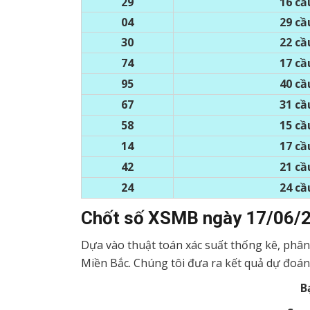
29
16 cầ
04
29 cầ
30
22 cầ
74
17 cầ
95
40 cầ
67
31 cầ
58
15 cầ
14
17 cầ
42
21 cầ
24
24 cầ
Chốt số XSMB ngày
17/06/
Dựa vào thuật toán xác suất thống kê, phân 
Miền Bắc. Chúng tôi đưa ra kết quả dự đoán 
B