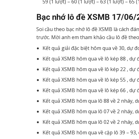
59 (1 lượt) – 60 (1 lượt) – 63 (1 lượt) – 65 (
Bạc nhớ lô đề XSMB
17/06/
Soi cầu theo bạc nhớ lô đề XSMB là cách đá
trước. Mời anh em tham khảo cầu lô đề the
Kết quả giải đặc biệt hôm qua về 30, dự đ
Kết quả XSMB hôm qua về lô kép 88 , dự đ
Kết quả XSMB hôm qua về lô kép 22 , dự đ
Kết quả XSMB hôm qua về lô kép 55 , dự đ
Kết quả XSMB hôm qua về lô kép 66 , dự đ
Kết quả XSMB hôm qua lô 88 về 2 nháy, dự
Kết quả XSMB hôm qua lô 07 về 2 nháy, dự
Kết quả XSMB hôm qua lô 02 về 2 nháy, dự
Kết quả XSMB hôm qua về cặp lô 39 – 93, 