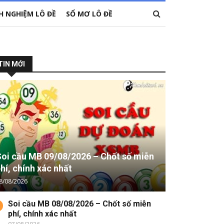
H NGHIỆM LÔ ĐỀ
SỔ MƠ LÔ ĐỀ
TIN MỚI
oi cầu MB 09/08/2026 – Chốt số miễn
hí, chính xác nhất
8/08/2026
Soi cầu MB 08/08/2026 – Chốt số miễn
phí, chính xác nhất