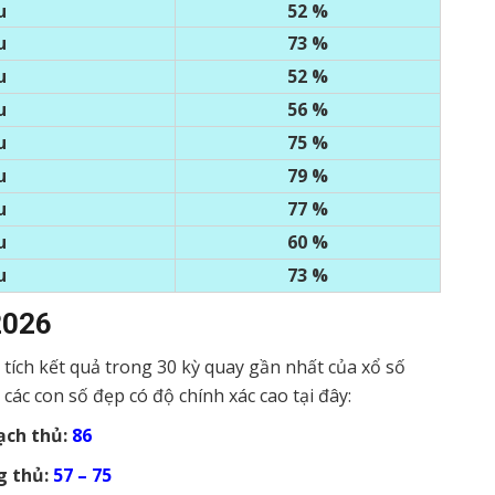
u
52 %
u
73 %
u
52 %
u
56 %
u
75 %
u
79 %
u
77 %
u
60 %
u
73 %
2026
tích kết quả trong 30 kỳ quay gần nhất của xổ số
các con số đẹp có độ chính xác cao tại đây:
ạch thủ:
86
g thủ:
57 – 75