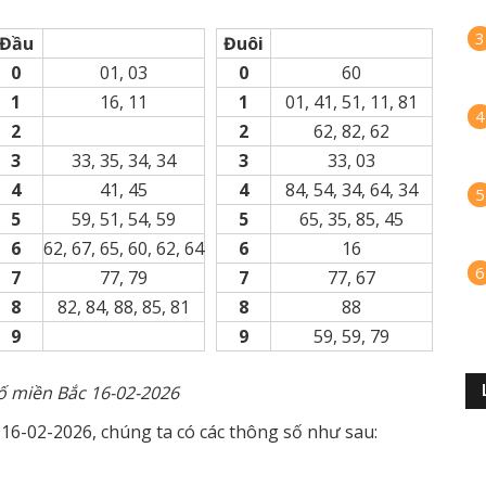
3
Đầu
Đuôi
0
01, 03
0
60
1
16, 11
1
01, 41, 51, 11, 81
4
2
2
62, 82, 62
3
33, 35, 34, 34
3
33, 03
4
41, 45
4
84, 54, 34, 64, 34
5
5
59, 51, 54, 59
5
65, 35, 85, 45
6
62, 67, 65, 60, 62, 64
6
16
6
7
77, 79
7
77, 67
8
82, 84, 88, 85, 81
8
88
9
9
59, 59, 79
số miền Bắc
16-02-2026
y
16-02-2026
, chúng ta có các thông số như sau: