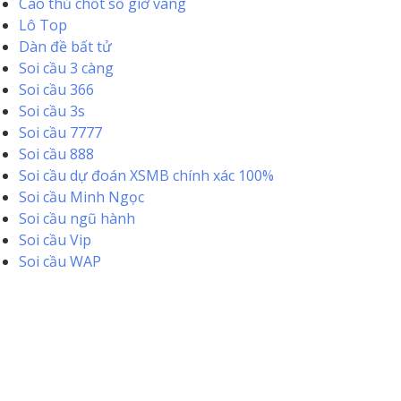
Cao thủ chốt số giờ vàng
Lô Top
Dàn đề bất tử
Soi cầu 3 càng
Soi cầu 366
Soi cầu 3s
Soi cầu 7777
Soi cầu 888
Soi cầu dự đoán XSMB chính xác 100%
Soi cầu Minh Ngọc
Soi cầu ngũ hành
Soi cầu Vip
Soi cầu WAP