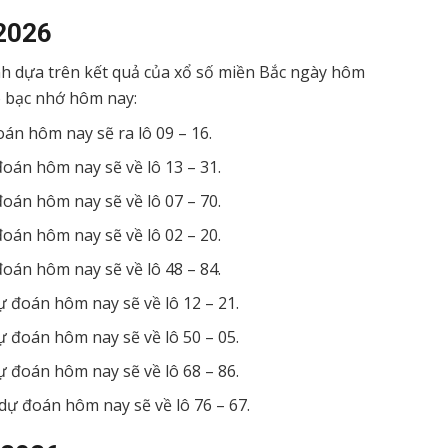
2026
nh dựa trên kết quả của xổ số miền Bắc ngày hôm
o bạc nhớ hôm nay:
oán hôm nay sẽ ra lô 09 – 16.
oán hôm nay sẽ về lô 13 – 31.
oán hôm nay sẽ về lô 07 – 70.
oán hôm nay sẽ về lô 02 – 20.
oán hôm nay sẽ về lô 48 – 84.
 đoán hôm nay sẽ về lô 12 – 21.
 đoán hôm nay sẽ về lô 50 – 05.
 đoán hôm nay sẽ về lô 68 – 86.
dự đoán hôm nay sẽ về lô 76 – 67.