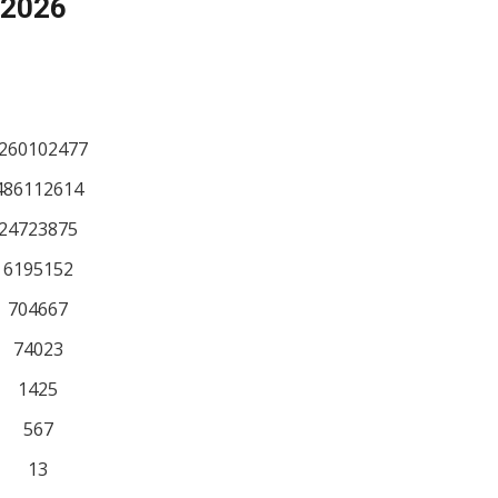
/2026
260102477
486112614
24723875
6195152
704667
74023
1425
567
13