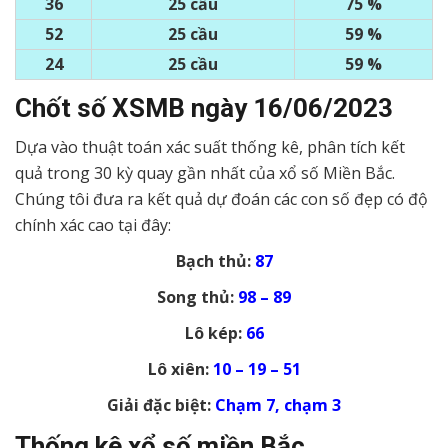
36
25 cầu
75 %
52
25 cầu
59 %
24
25 cầu
59 %
Chốt số XSMB ngày
16/06/2023
Dựa vào thuật toán xác suất thống kê, phân tích kết
quả trong 30 kỳ quay gần nhất của xổ số Miền Bắc.
Chúng tôi đưa ra kết quả dự đoán các con số đẹp có độ
chính xác cao tại đây:
Bạch thủ:
87
Song thủ:
98 – 89
Lô kép:
66
Lô xiên:
10 – 19 – 51
Giải đặc biệt:
Chạm 7, chạm 3
Thống kê xổ số miền Bắc