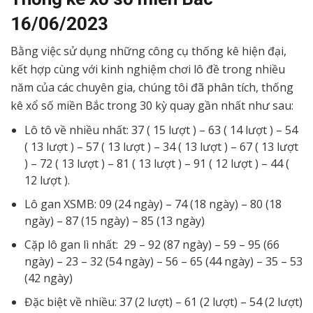
16/06/2023
Bằng việc sử dụng những công cụ thống kê hiện đại,
kết hợp cùng với kinh nghiệm chơi lô đề trong nhiều
năm của các chuyên gia, chúng tôi đã phân tích, thống
kê xổ số miền Bắc trong 30 kỳ quay gần nhất như sau:
Lô tô về nhiều nhất: 37 ( 15 lượt ) – 63 ( 14 lượt ) – 54
( 13 lượt ) – 57 ( 13 lượt ) – 34 ( 13 lượt ) – 67 ( 13 lượt
) – 72 ( 13 lượt ) – 81 ( 13 lượt ) – 91 ( 12 lượt ) – 44 (
12 lượt ).
Lô gan XSMB: 09 (24 ngày) – 74 (18 ngày) – 80 (18
ngày) – 87 (15 ngày) – 85 (13 ngày)
Cặp lô gan lì nhất: 29 – 92 (87 ngày) – 59 – 95 (66
ngày) – 23 – 32 (54 ngày) – 56 – 65 (44 ngày) – 35 – 53
(42 ngày)
Đặc biệt về nhiều: 37 (2 lượt) – 61 (2 lượt) – 54 (2 lượt)