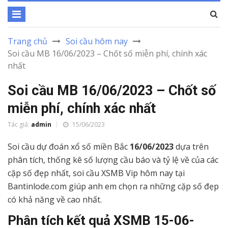
Trang chủ
Soi cầu hôm nay
Soi cầu MB 16/06/2023 – Chốt số miễn phí, chính xác
nhất
Soi cầu MB 16/06/2023 – Chốt số
miễn phí, chính xác nhất
Tác giả:
admin
15/06/2023
Soi cầu dự đoán xổ số miền Bắc
16/06/2023
dựa trên
phân tích, thống kê số lượng cầu báo và tỷ lệ về của các
cặp số đẹp nhất, soi cầu XSMB Vip hôm nay tại
Bantinlode.com giúp anh em chọn ra những cặp số đẹp
có khả năng về cao nhất.
Phân tích kết quả XSMB
15-06-