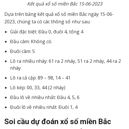
Kết quả xổ số miền Bắc
15-06-2023
Dựa trên bảng kết quả xổ số miền Bắc ngày
15-06-
2023
, chúng ta có các thông số như sau:
Giải đặc biệt: Đầu 0, đuôi 4, tổng 4
Đầu câm: Không có.
Đuôi câm: 5
Lô ra nhiều nháy: 61 ra 2 nháy, 51 ra 2 nháy, 44 ra 2
nháy
Lô ra cả cặp: 89 – 98, 14 – 41
Lô kép: 00, 33, 44 (2 nháy)
Đầu lô về nhiều nhất: Đầu 4, 5, 6
Đuôi lô về nhiều nhất: Đuôi 1, 4
Soi cầu dự đoán xổ số miền Bắc