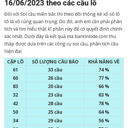
16/06/2023
theo các cầu lô
Đối với Soi cầu miền bắc thì theo dõi thống kê xổ số lô
tô là vô cùng quan trọng. Do đó, anh em cần phải phân
tích và tìm hiểu thật kĩ phần này để có quyết định chính
xác nhất. Dưới đây là kết quả mà bantinlode.com thu
thập được dựa trên các công cụ soi cầu, phân tích cầu
hiện đại.
CẶP LÔ
SỐ LƯỢNG CẦU BÁO
KHẢ NĂNG VỀ
61
33 cầu
74 %
60
26 cầu
77 %
83
20 cầu
66 %
32
23 cầu
63 %
42
28 cầu
78 %
50
25 cầu
64 %
34
29 cầu
56 %