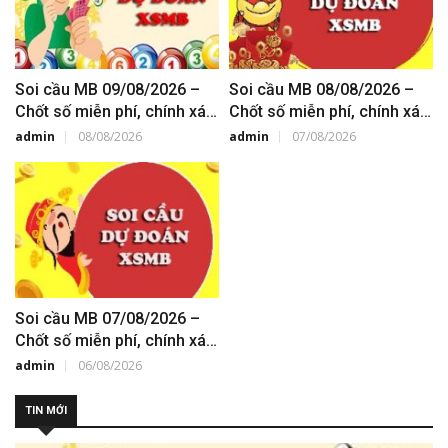
Soi cầu MB 09/08/2026 –
Soi cầu MB 08/08/2026 –
Chốt số miễn phí, chính xác
Chốt số miễn phí, chính xác
nhất
nhất
admin
08/08/2026
admin
07/08/2026
Soi cầu MB 07/08/2026 –
Chốt số miễn phí, chính xác
nhất
admin
06/08/2026
TIN MỚI