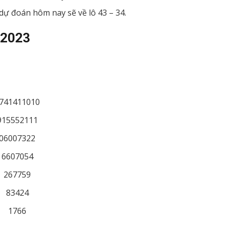
dự đoán hôm nay sẽ về lô 43 – 34.
/2023
741411010
915552111
06007322
6607054
267759
83424
1766