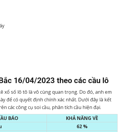
háy
 Bắc
16/04/2023
theo các cầu lô
kê xổ số lô tô là vô cùng quan trọng. Do đó, anh em
này để có quyết định chính xác nhất. Dưới đây là kết
n các công cụ soi cầu, phân tích cầu hiện đại.
CẦU BÁO
KHẢ NĂNG VỀ
u
62 %