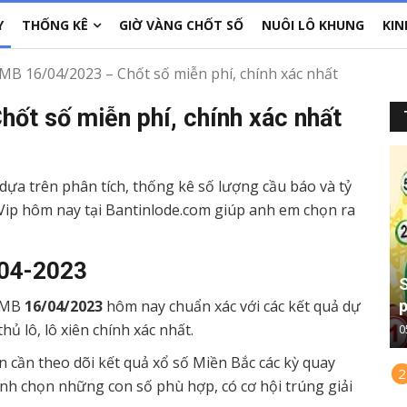
Y
THỐNG KÊ
GIỜ VÀNG CHỐT SỐ
NUÔI LÔ KHUNG
KIN
 MB 16/04/2023 – Chốt số miễn phí, chính xác nhất
ốt số miễn phí, chính xác nhất
dựa trên phân tích, thống kê số lượng cầu báo và tỷ
 Vip hôm nay tại Bantinlode.com giúp anh em chọn ra
04-2023
S
XSMB
16/04/2023
hôm nay chuẩn xác với các kết quả dự
p
hủ lô, lô xiên chính xác nhất.
0
 cần theo dõi kết quả xổ số Miền Bắc các kỳ quay
2
ịnh chọn những con số phù hợp, có cơ hội trúng giải