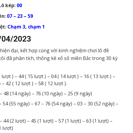
Lô kép:
00
ên:
07 – 23 – 59
iệt:
Chạm 3, chạm 1
/04/2023
iện đại, kết hợp cùng với kinh nghiệm chơi lô đề
ôi đã phân tích, thống kê xổ số miền Bắc trong 30 kỳ
lượt ) – 44 ( 15 lượt ) – 04 ( 14 lượt ) – 16 ( 13 lượt ) –
 – 42 ( 12 lượt ) – 58 ( 12 lượt ).
 48 (14 ngày) – 76 (10 ngày) – 25 (9 ngày)
– 54 (55 ngày) – 67 – 76 (54 ngày) – 03 – 30 (52 ngày) –
– 44 (2 lượt) – 45 (1 lượt) – 57 (1 lượt) – 63 (1 lượt) –
1 lượt)