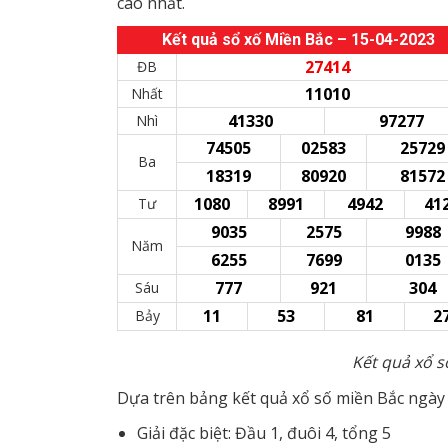
cao nhất.
Kết quả sổ xố Miền Bắc – 15-04-2023
27414
ĐB
11010
Nhất
41330
97277
Nhì
74505
02583
25729
Ba
18319
80920
81572
1080
8991
4942
41
Tư
9035
2575
9988
Năm
6255
7699
0135
777
921
304
Sáu
11
53
81
2
Bảy
Kết quả xổ 
Dựa trên bảng kết quả xổ số miền Bắc ngà
Giải đặc biệt: Đầu 1, đuôi 4, tổng 5