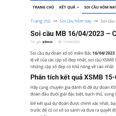
TRANG CHỦ
KẾT QUẢ
SOI CẦU HÔM NA
Trang chủ
Soi cầu hôm nay
Soi cầu
Soi cầu MB 16/04/2023 – Ch
Tác giả:
admin
15/04/2023
Soi cầu dự đoán xổ số miền Bắc
16/04/2023
lệ về của các cặp số đẹp nhất, soi cầu XSMB
những cặp số đẹp có khả năng về cao nhất.
Phân tích kết quả XSMB
15-
Hãy cùng chuyên gia đánh lô đề dự đoán 
đoán đầu đuôi giải đặc biệt, bạch thủ, song t
Để kết quả dự đoán được chính xác nhất, bạn
trước để có cơ sở so sánh và đưa ra quyết đ