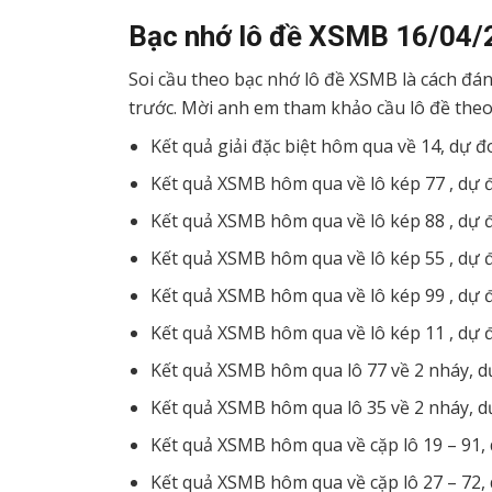
Bạc nhớ lô đề XSMB
16/04/
Soi cầu theo bạc nhớ lô đề XSMB là cách đá
trước. Mời anh em tham khảo cầu lô đề the
Kết quả giải đặc biệt hôm qua về 14, dự đ
Kết quả XSMB hôm qua về lô kép 77 , dự đ
Kết quả XSMB hôm qua về lô kép 88 , dự đ
Kết quả XSMB hôm qua về lô kép 55 , dự đ
Kết quả XSMB hôm qua về lô kép 99 , dự đ
Kết quả XSMB hôm qua về lô kép 11 , dự đ
Kết quả XSMB hôm qua lô 77 về 2 nháy, dự
Kết quả XSMB hôm qua lô 35 về 2 nháy, dự
Kết quả XSMB hôm qua về cặp lô 19 – 91, 
Kết quả XSMB hôm qua về cặp lô 27 – 72, 