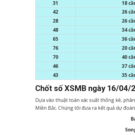
31
18 cầ
42
26 cầ
28
26 cầ
48
34 cầ
65
36 cầ
76
20 cầ
70
40 cầ
46
37 cầ
43
35 cầ
Chốt số XSMB ngày
16/04/
Dựa vào thuật toán xác suất thống kê, phân 
Miền Bắc. Chúng tôi đưa ra kết quả dự đoán 
B
Son