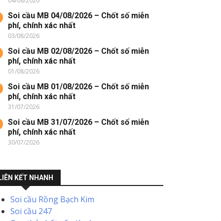
04/08/2026
Soi cầu MB 04/08/2026 – Chốt số miễn
phí, chính xác nhất
03/08/2026
Soi cầu MB 02/08/2026 – Chốt số miễn
phí, chính xác nhất
01/08/2026
Soi cầu MB 01/08/2026 – Chốt số miễn
phí, chính xác nhất
31/07/2026
Soi cầu MB 31/07/2026 – Chốt số miễn
phí, chính xác nhất
30/07/2026
LIÊN KẾT NHANH
Soi cầu Rồng Bạch Kim
Soi cầu 247