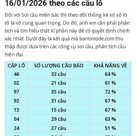
16/01/2026
theo các cầu lô
Đối với Soi cầu miền bắc thì theo dõi thống kê xổ số lô
tô là vô cùng quan trọng. Do đó, anh em cần phải phân
tích và tìm hiểu thật kĩ phần này để có quyết định chính
xác nhất. Dưới đây là kết quả mà bantinlode.com thu
thập được dựa trên các công cụ soi cầu, phân tích cầu
hiện đại.
CẶP LÔ
SỐ LƯỢNG CẦU BÁO
KHẢ NĂNG VỀ
46
33 cầu
64 %
02
21 cầu
61 %
97
35 cầu
72 %
92
31 cầu
67 %
13
15 cầu
67 %
04
29 cầu
63 %
24
27 cầu
51 %