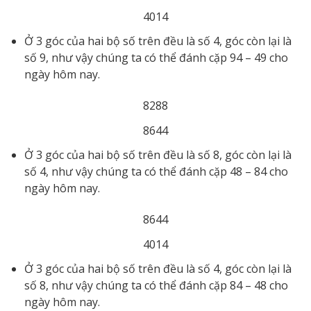
4014
Ở 3 góc của hai bộ số trên đều là số 4, góc còn lại là
số 9, như vậy chúng ta có thể đánh cặp 94 – 49 cho
ngày hôm nay.
8288
8644
Ở 3 góc của hai bộ số trên đều là số 8, góc còn lại là
số 4, như vậy chúng ta có thể đánh cặp 48 – 84 cho
ngày hôm nay.
8644
4014
Ở 3 góc của hai bộ số trên đều là số 4, góc còn lại là
số 8, như vậy chúng ta có thể đánh cặp 84 – 48 cho
ngày hôm nay.