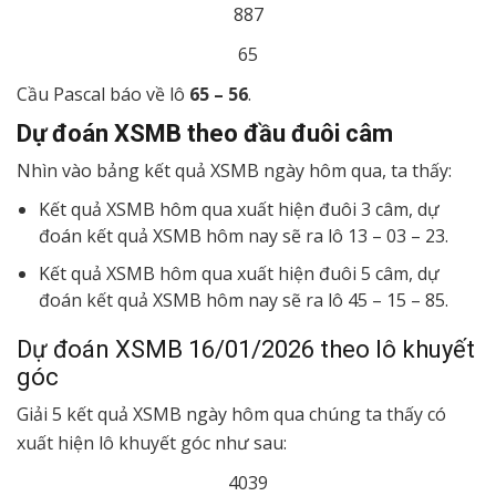
887
65
Cầu Pascal báo về lô
65 – 56
.
Dự đoán XSMB theo đầu đuôi câm
Nhìn vào bảng kết quả XSMB ngày hôm qua, ta thấy:
Kết quả XSMB hôm qua xuất hiện đuôi 3 câm, dự
đoán kết quả XSMB hôm nay sẽ ra lô 13 – 03 – 23.
Kết quả XSMB hôm qua xuất hiện đuôi 5 câm, dự
đoán kết quả XSMB hôm nay sẽ ra lô 45 – 15 – 85.
Dự đoán XSMB 16/01/2026 theo lô khuyết
góc
Giải 5 kết quả XSMB ngày hôm qua chúng ta thấy có
xuất hiện lô khuyết góc như sau:
4039