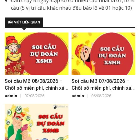
Cầu chạy 5 ngày: Cặp số có nhiều cầu nhất là 01,10: 5
cầu (5 vị trí cầu khác nhau đều báo lô về 01 hoặc 10)
BÀI VIẾT LIÊN QUAN
Soi cầu MB 08/08/2026 –
Soi cầu MB 07/08/2026 –
Chốt số miễn phí, chính xác
Chốt số miễn phí, chính xác
nhất
nhất
admin
07/08/2026
admin
06/08/2026