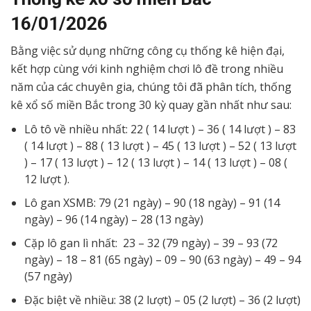
16/01/2026
Bằng việc sử dụng những công cụ thống kê hiện đại,
kết hợp cùng với kinh nghiệm chơi lô đề trong nhiều
năm của các chuyên gia, chúng tôi đã phân tích, thống
kê xổ số miền Bắc trong 30 kỳ quay gần nhất như sau:
Lô tô về nhiều nhất: 22 ( 14 lượt ) – 36 ( 14 lượt ) – 83
( 14 lượt ) – 88 ( 13 lượt ) – 45 ( 13 lượt ) – 52 ( 13 lượt
) – 17 ( 13 lượt ) – 12 ( 13 lượt ) – 14 ( 13 lượt ) – 08 (
12 lượt ).
Lô gan XSMB: 79 (21 ngày) – 90 (18 ngày) – 91 (14
ngày) – 96 (14 ngày) – 28 (13 ngày)
Cặp lô gan lì nhất: 23 – 32 (79 ngày) – 39 – 93 (72
ngày) – 18 – 81 (65 ngày) – 09 – 90 (63 ngày) – 49 – 94
(57 ngày)
Đặc biệt về nhiều: 38 (2 lượt) – 05 (2 lượt) – 36 (2 lượt)