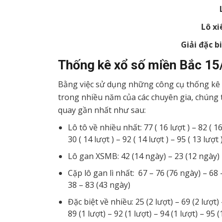
Lô xi
Giải đặc b
Thống kê xổ số miền Bắc
15
Bằng việc sử dụng những công cụ thống kê h
trong nhiều năm của các chuyên gia, chúng t
quay gần nhất như sau:
Lô tô về nhiều nhất: 77 ( 16 lượt ) – 82 ( 16 
30 ( 14 lượt ) – 92 ( 14 lượt ) – 95 ( 13 lượt )
Lô gan XSMB: 42 (14 ngày) – 23 (12 ngày) 
Cặp lô gan lì nhất: 67 – 76 (76 ngày) – 68 
38 – 83 (43 ngày)
Đặc biệt về nhiều: 25 (2 lượt) – 69 (2 lượt) 
89 (1 lượt) – 92 (1 lượt) – 94 (1 lượt) – 95 (