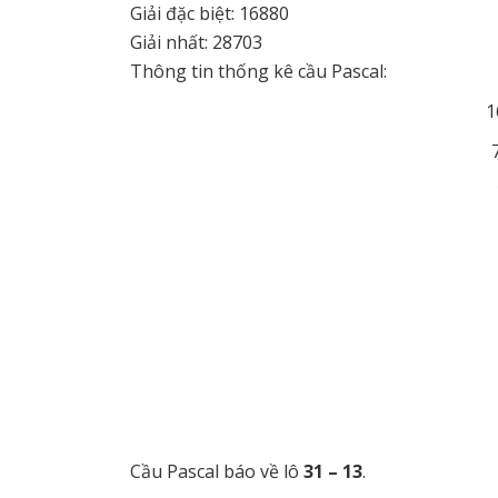
Giải đặc biệt: 16880
Giải nhất: 28703
Thông tin thống kê cầu Pascal:
1
Cầu Pascal báo về lô
31 – 13
.