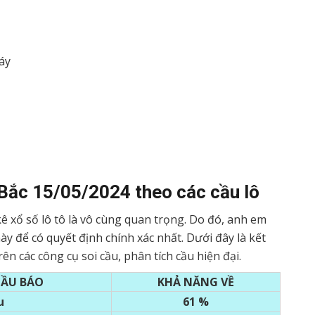
háy
 Bắc
15/05/2024
theo các cầu lô
kê xổ số lô tô là vô cùng quan trọng. Do đó, anh em
này để có quyết định chính xác nhất. Dưới đây là kết
n các công cụ soi cầu, phân tích cầu hiện đại.
CẦU BÁO
KHẢ NĂNG VỀ
u
61 %