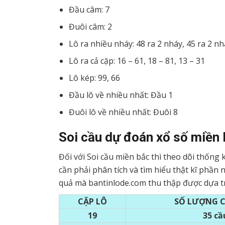
Đầu câm: 7
Đuôi câm: 2
Lô ra nhiều nháy: 48 ra 2 nháy, 45 ra 2 n
Lô ra cả cặp: 16 – 61, 18 – 81, 13 – 31
Lô kép: 99, 66
Đầu lô về nhiều nhất: Đầu 1
Đuôi lô về nhiều nhất: Đuôi 8
Soi cầu dự đoán xổ số miền
Đối với Soi cầu miền bắc thì theo dõi thống 
cần phải phân tích và tìm hiểu thật kĩ phần 
quả mà bantinlode.com thu thập được dựa trê
CẶP LÔ
SỐ LƯỢNG 
19
35 cầ