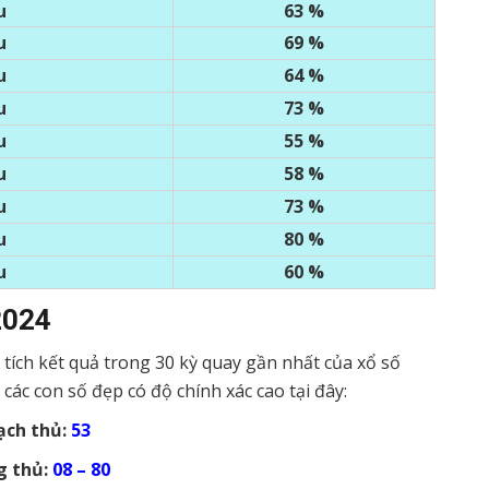
u
63 %
u
69 %
u
64 %
u
73 %
u
55 %
u
58 %
u
73 %
u
80 %
u
60 %
2024
tích kết quả trong 30 kỳ quay gần nhất của xổ số
các con số đẹp có độ chính xác cao tại đây:
ạch thủ:
53
g thủ:
08 – 80