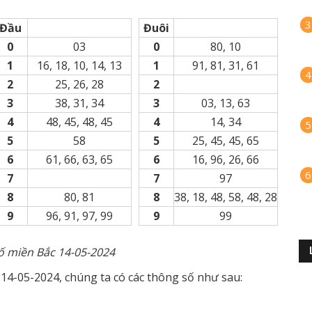
3
Đầu
Đuôi
0
03
0
80, 10
1
16, 18, 10, 14, 13
1
91, 81, 31, 61
4
2
25, 26, 28
2
3
38, 31, 34
3
03, 13, 63
4
48, 45, 48, 45
4
14, 34
5
5
58
5
25, 45, 45, 65
6
61, 66, 63, 65
6
16, 96, 26, 66
6
7
7
97
8
80, 81
8
38, 18, 48, 58, 48, 28
9
96, 91, 97, 99
9
99
số miền Bắc
14-05-2024
y
14-05-2024
, chúng ta có các thông số như sau: