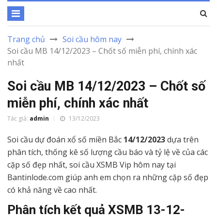
Trang chủ
Soi cầu hôm nay
Soi cầu MB 14/12/2023 – Chốt số miễn phí, chính xác
nhất
Soi cầu MB 14/12/2023 – Chốt số
miễn phí, chính xác nhất
Tác giả:
admin
13/12/2023
Soi cầu dự đoán xổ số miền Bắc
14/12/2023
dựa trên
phân tích, thống kê số lượng cầu báo và tỷ lệ về của các
cặp số đẹp nhất, soi cầu XSMB Vip hôm nay tại
Bantinlode.com giúp anh em chọn ra những cặp số đẹp
có khả năng về cao nhất.
Phân tích kết quả XSMB
13-12-