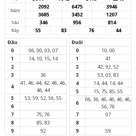
2092
6475
3946
Năm
3685
3452
1207
346
956
814
Sáu
55
83
76
44
Bảy
Đầu
Đuôi
0
06, 00, 03, 07
0
10, 00
1
14, 10, 15, 14
1
41
2
2
42, 92, 52
3
36
3
53, 03, 83
41, 46, 44, 42, 46, 46,
4
14, 44, 14, 44
4
46, 44
5
15, 75, 85, 55
5
53, 59, 52, 56, 55
06, 36, 46, 46, 46, 46,
6
6
56, 76
7
75, 76
7
07
8
85, 83
8
9
92
9
59