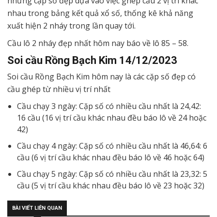
những cặp số đẹp dựa vào việc ghép cầu 2 vị trí khác
nhau trong bảng kết quả xổ số, thống kê khả năng
xuất hiện 2 nháy trong lần quay tới.
Cầu lô 2 nháy đẹp nhất hôm nay báo về lô
85 – 58
.
Soi cầu Rồng Bạch Kim
14/12/2023
Soi cầu Rồng Bạch Kim hôm nay là các cặp số đẹp có
cầu ghép từ nhiều vị trí nhất
Cầu chạy 3 ngày: Cặp số có nhiều cầu nhất là 24,42:
16 cầu (16 vị trí cầu khác nhau đều báo lô về 24 hoặc
42)
Cầu chạy 4 ngày: Cặp số có nhiều cầu nhất là 46,64: 6
cầu (6 vị trí cầu khác nhau đều báo lô về 46 hoặc 64)
Cầu chạy 5 ngày: Cặp số có nhiều cầu nhất là 23,32: 5
cầu (5 vị trí cầu khác nhau đều báo lô về 23 hoặc 32)
BÀI VIẾT LIÊN QUAN