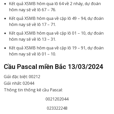
Kết quả XSMB hôm qua lô 64 về 2 nháy, dự đoán
hôm nay sẽ về lô 67 – 76.
Kết quả XSMB hôm qua về cặp lô 49 – 94, dự đoán
hôm nay sẽ về lô 17 – 71.
Kết quả XSMB hôm qua về cặp lô 01 – 10, dự đoán
hôm nay sẽ về lô 13 – 31.
Kết quả XSMB hôm qua về cặp lô 19 – 91, dự đoán
hôm nay sẽ về lô 01 – 10.
Cầu Pascal miền Bắc
13/03/2024
Giải đặc biệt: 00212
Giải nhất: 02044
Thông tin thống kê cầu Pascal:
0021202044
023322248