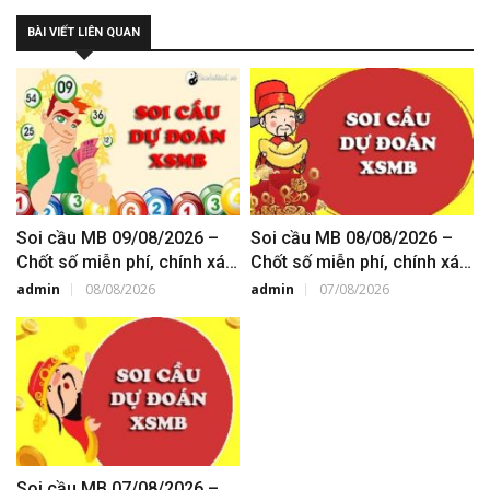
BÀI VIẾT LIÊN QUAN
Soi cầu MB 09/08/2026 –
Soi cầu MB 08/08/2026 –
Chốt số miễn phí, chính xác
Chốt số miễn phí, chính xác
nhất
nhất
admin
08/08/2026
admin
07/08/2026
Soi cầu MB 07/08/2026 –