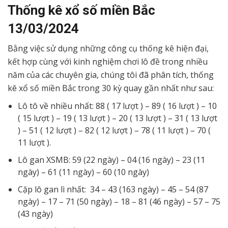
Thống kê xổ số miền Bắc
13/03/2024
Bằng việc sử dụng những công cụ thống kê hiện đại,
kết hợp cùng với kinh nghiệm chơi lô đề trong nhiều
năm của các chuyên gia, chúng tôi đã phân tích, thống
kê xổ số miền Bắc trong 30 kỳ quay gần nhất như sau:
Lô tô về nhiều nhất: 88 ( 17 lượt ) – 89 ( 16 lượt ) – 10
( 15 lượt ) – 19 ( 13 lượt ) – 20 ( 13 lượt ) – 31 ( 13 lượt
) – 51 ( 12 lượt ) – 82 ( 12 lượt ) – 78 ( 11 lượt ) – 70 (
11 lượt ).
Lô gan XSMB: 59 (22 ngày) – 04 (16 ngày) – 23 (11
ngày) – 61 (11 ngày) – 60 (10 ngày)
Cặp lô gan lì nhất: 34 – 43 (163 ngày) – 45 – 54 (87
ngày) – 17 – 71 (50 ngày) – 18 – 81 (46 ngày) – 57 – 75
(43 ngày)