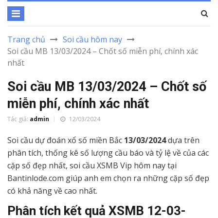
Trang chủ
Soi cầu hôm nay
Soi cầu MB 13/03/2024 – Chốt số miễn phí, chính xác
nhất
Soi cầu MB 13/03/2024 – Chốt số
miễn phí, chính xác nhất
Tác giả:
admin
12/03/2024
Soi cầu dự đoán xổ số miền Bắc
13/03/2024
dựa trên
phân tích, thống kê số lượng cầu báo và tỷ lệ về của các
cặp số đẹp nhất, soi cầu XSMB Vip hôm nay tại
Bantinlode.com giúp anh em chọn ra những cặp số đẹp
có khả năng về cao nhất.
Phân tích kết quả XSMB
12-03-