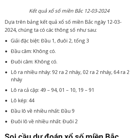
Kết quả xổ số miền Bắc
12-03-2024
Dựa trên bảng kết quả xổ số miền Bắc ngày
12-03-
2024
, chúng ta có các thông số như sau:
Giải đặc biệt: Đầu 1, đuôi 2, tổng 3
Đầu câm: Không có.
Đuôi câm: Không có.
Lô ra nhiều nháy: 92 ra 2 nháy, 02 ra 2 nháy, 64 ra 2
nháy
Lô ra cả cặp: 49 – 94, 01 – 10, 19 – 91
Lô kép: 44
Đầu lô về nhiều nhất: Đầu 9
Đuôi lô về nhiều nhất: Đuôi 2
Soi cầu dự đoán xổ số miền Bắc