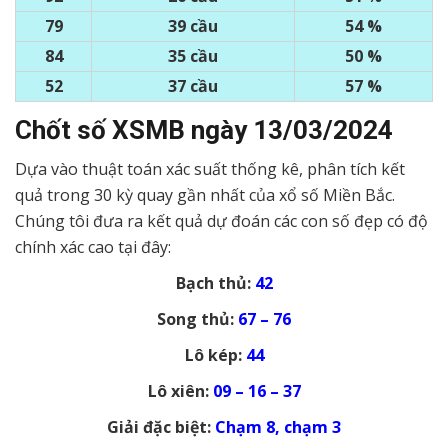
79
39 cầu
54 %
84
35 cầu
50 %
52
37 cầu
57 %
Chốt số XSMB ngày
13/03/2024
Dựa vào thuật toán xác suất thống kê, phân tích kết
quả trong 30 kỳ quay gần nhất của xổ số Miền Bắc.
Chúng tôi đưa ra kết quả dự đoán các con số đẹp có độ
chính xác cao tại đây:
Bạch thủ:
42
Song thủ:
67 – 76
Lô kép:
44
Lô xiên:
09 – 16 – 37
Giải đặc biệt:
Chạm 8, chạm 3