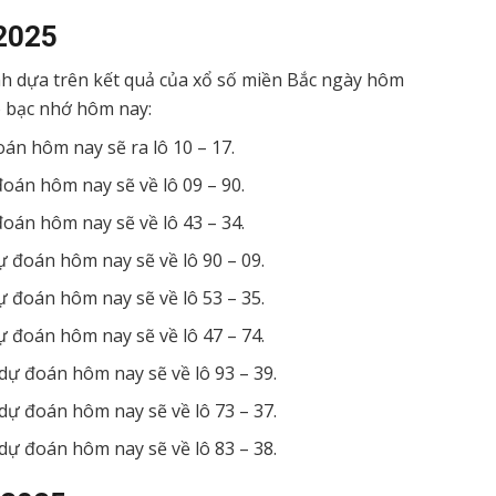
2025
nh dựa trên kết quả của xổ số miền Bắc ngày hôm
o bạc nhớ hôm nay:
oán hôm nay sẽ ra lô 10 – 17.
oán hôm nay sẽ về lô 09 – 90.
oán hôm nay sẽ về lô 43 – 34.
 đoán hôm nay sẽ về lô 90 – 09.
 đoán hôm nay sẽ về lô 53 – 35.
 đoán hôm nay sẽ về lô 47 – 74.
dự đoán hôm nay sẽ về lô 93 – 39.
dự đoán hôm nay sẽ về lô 73 – 37.
dự đoán hôm nay sẽ về lô 83 – 38.