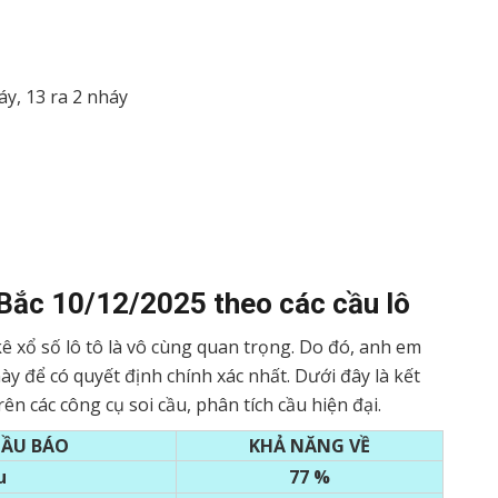
áy, 13 ra 2 nháy
 Bắc
10/12/2025
theo các cầu lô
kê xổ số lô tô là vô cùng quan trọng. Do đó, anh em
này để có quyết định chính xác nhất. Dưới đây là kết
n các công cụ soi cầu, phân tích cầu hiện đại.
CẦU BÁO
KHẢ NĂNG VỀ
u
77 %