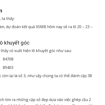
m
ta thấy:
m, dự đoán kết quả XSMB hôm nay sẽ ra lô 20 – 23 –
ô khuyết góc
thấy có xuất hiện lô khuyết góc như sau:
84708
89403
c còn lại là số 3, như vậy chúng ta có thể đánh cặp 38
đích tìm ra những cặp số đẹp dựa vào việc ghép cầu 2