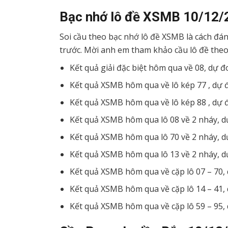
Bạc nhớ lô đề XSMB
10/12/
Soi cầu theo bạc nhớ lô đề XSMB là cách đá
trước. Mời anh em tham khảo cầu lô đề the
Kết quả giải đặc biệt hôm qua về 08, dự đ
Kết quả XSMB hôm qua về lô kép 77 , dự đ
Kết quả XSMB hôm qua về lô kép 88 , dự đ
Kết quả XSMB hôm qua lô 08 về 2 nháy, dự
Kết quả XSMB hôm qua lô 70 về 2 nháy, dự
Kết quả XSMB hôm qua lô 13 về 2 nháy, dự
Kết quả XSMB hôm qua về cặp lô 07 – 70, 
Kết quả XSMB hôm qua về cặp lô 14 – 41, 
Kết quả XSMB hôm qua về cặp lô 59 – 95, 