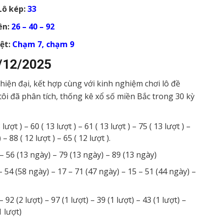
Lô kép:
33
ên:
26 – 40 – 92
iệt:
Chạm 7, chạm 9
/12/2025
iện đại, kết hợp cùng với kinh nghiệm chơi lô đề
ôi đã phân tích, thống kê xổ số miền Bắc trong 30 kỳ
lượt ) – 60 ( 13 lượt ) – 61 ( 13 lượt ) – 75 ( 13 lượt ) –
 – 88 ( 12 lượt ) – 65 ( 12 lượt ).
– 56 (13 ngày) – 79 (13 ngày) – 89 (13 ngày)
– 54 (58 ngày) – 17 – 71 (47 ngày) – 15 – 51 (44 ngày) –
– 92 (2 lượt) – 97 (1 lượt) – 39 (1 lượt) – 43 (1 lượt) –
1 lượt)