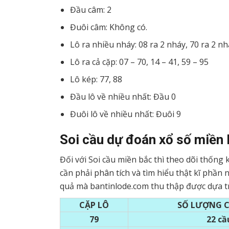
Đầu câm: 2
Đuôi câm: Không có.
Lô ra nhiều nháy: 08 ra 2 nháy, 70 ra 2 nh
Lô ra cả cặp: 07 – 70, 14 – 41, 59 – 95
Lô kép: 77, 88
Đầu lô về nhiều nhất: Đầu 0
Đuôi lô về nhiều nhất: Đuôi 9
Soi cầu dự đoán xổ số miền
Đối với Soi cầu miền bắc thì theo dõi thống 
cần phải phân tích và tìm hiểu thật kĩ phần 
quả mà bantinlode.com thu thập được dựa trê
CẶP LÔ
SỐ LƯỢNG 
79
22 cầ