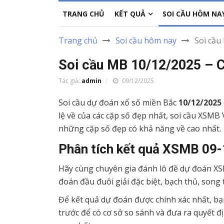
TRANG CHỦ
KẾT QUẢ
SOI CẦU HÔM NA
Trang chủ
Soi cầu hôm nay
Soi cầu
Soi cầu MB 10/12/2025 – Ch
Tác giả:
admin
09/12/2025
Soi cầu dự đoán xổ số miền Bắc
10/12/2025
lệ về của các cặp số đẹp nhất, soi cầu XSMB
những cặp số đẹp có khả năng về cao nhất.
Phân tích kết quả XSMB
09-
Hãy cùng chuyên gia đánh lô đề dự đoán 
đoán đầu đuôi giải đặc biệt, bạch thủ, song t
Để kết quả dự đoán được chính xác nhất, bạn
trước để có cơ sở so sánh và đưa ra quyết đ