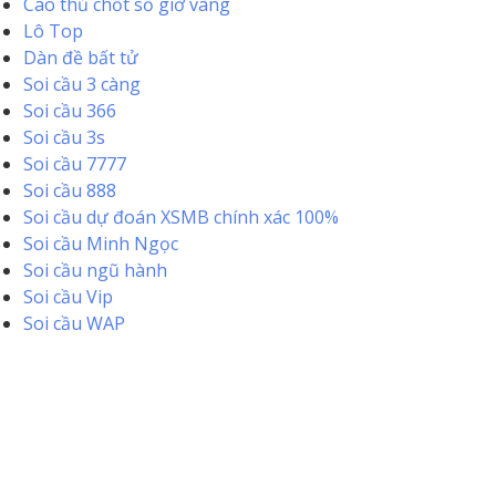
Cao thủ chốt số giờ vàng
Lô Top
Dàn đề bất tử
Soi cầu 3 càng
Soi cầu 366
Soi cầu 3s
Soi cầu 7777
Soi cầu 888
Soi cầu dự đoán XSMB chính xác 100%
Soi cầu Minh Ngọc
Soi cầu ngũ hành
Soi cầu Vip
Soi cầu WAP