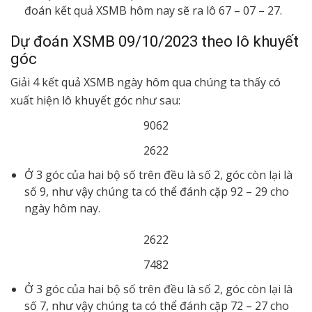
đoán kết quả XSMB hôm nay sẽ ra lô 67 – 07 – 27.
Dự đoán XSMB 09/10/2023 theo lô khuyết
góc
Giải 4 kết quả XSMB ngày hôm qua chúng ta thấy có
xuất hiện lô khuyết góc như sau:
9062
2622
Ở 3 góc của hai bộ số trên đều là số 2, góc còn lại là
số 9, như vậy chúng ta có thể đánh cặp 92 – 29 cho
ngày hôm nay.
2622
7482
Ở 3 góc của hai bộ số trên đều là số 2, góc còn lại là
số 7, như vậy chúng ta có thể đánh cặp 72 – 27 cho