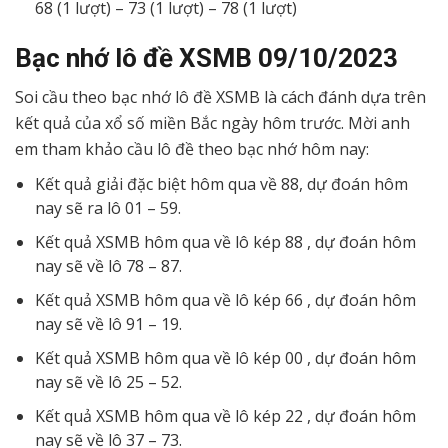
68 (1 lượt) – 73 (1 lượt) – 78 (1 lượt)
Bạc nhớ lô đề XSMB
09/10/2023
Soi cầu theo bạc nhớ lô đề XSMB là cách đánh dựa trên
kết quả của xổ số miền Bắc ngày hôm trước. Mời anh
em tham khảo cầu lô đề theo bạc nhớ hôm nay:
Kết quả giải đặc biệt hôm qua về 88, dự đoán hôm
nay sẽ ra lô 01 – 59.
Kết quả XSMB hôm qua về lô kép 88 , dự đoán hôm
nay sẽ về lô 78 – 87.
Kết quả XSMB hôm qua về lô kép 66 , dự đoán hôm
nay sẽ về lô 91 – 19.
Kết quả XSMB hôm qua về lô kép 00 , dự đoán hôm
nay sẽ về lô 25 – 52.
Kết quả XSMB hôm qua về lô kép 22 , dự đoán hôm
nay sẽ về lô 37 – 73.