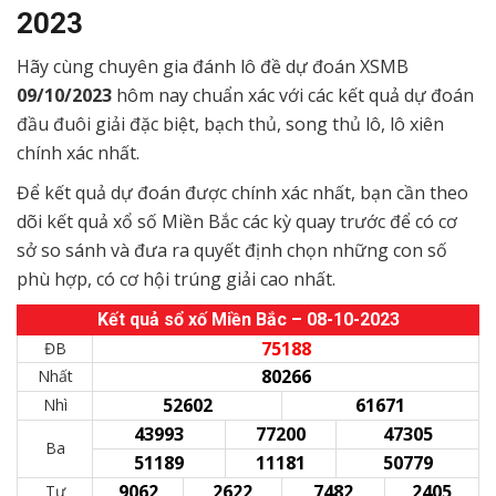
2023
Hãy cùng chuyên gia đánh lô đề dự đoán XSMB
09/10/2023
hôm nay chuẩn xác với các kết quả dự đoán
đầu đuôi giải đặc biệt, bạch thủ, song thủ lô, lô xiên
chính xác nhất.
Để kết quả dự đoán được chính xác nhất, bạn cần theo
dõi kết quả xổ số Miền Bắc các kỳ quay trước để có cơ
sở so sánh và đưa ra quyết định chọn những con số
phù hợp, có cơ hội trúng giải cao nhất.
Kết quả sổ xố Miền Bắc – 08-10-2023
75188
ĐB
80266
Nhất
52602
61671
Nhì
43993
77200
47305
Ba
51189
11181
50779
9062
2622
7482
2405
Tư