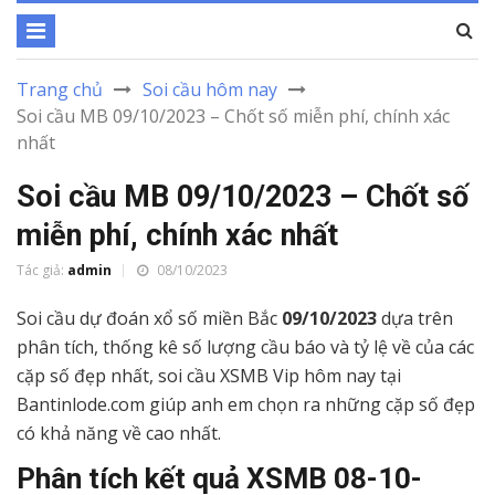
Trang chủ
Soi cầu hôm nay
Soi cầu MB 09/10/2023 – Chốt số miễn phí, chính xác
nhất
Soi cầu MB 09/10/2023 – Chốt số
miễn phí, chính xác nhất
Tác giả:
admin
08/10/2023
Soi cầu dự đoán xổ số miền Bắc
09/10/2023
dựa trên
phân tích, thống kê số lượng cầu báo và tỷ lệ về của các
cặp số đẹp nhất, soi cầu XSMB Vip hôm nay tại
Bantinlode.com giúp anh em chọn ra những cặp số đẹp
có khả năng về cao nhất.
Phân tích kết quả XSMB
08-10-