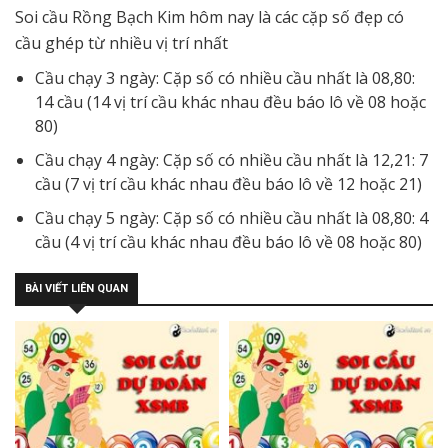
Soi cầu Rồng Bạch Kim hôm nay là các cặp số đẹp có
cầu ghép từ nhiều vị trí nhất
Cầu chạy 3 ngày: Cặp số có nhiều cầu nhất là 08,80:
14 cầu (14 vị trí cầu khác nhau đều báo lô về 08 hoặc
80)
Cầu chạy 4 ngày: Cặp số có nhiều cầu nhất là 12,21: 7
cầu (7 vị trí cầu khác nhau đều báo lô về 12 hoặc 21)
Cầu chạy 5 ngày: Cặp số có nhiều cầu nhất là 08,80: 4
cầu (4 vị trí cầu khác nhau đều báo lô về 08 hoặc 80)
BÀI VIẾT LIÊN QUAN