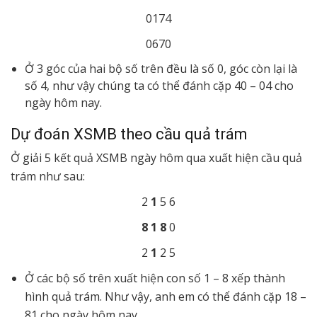
0174
0670
Ở 3 góc của hai bộ số trên đều là số 0, góc còn lại là
số 4, như vậy chúng ta có thể đánh cặp 40 – 04 cho
ngày hôm nay.
Dự đoán XSMB theo cầu quả trám
Ở giải 5 kết quả XSMB ngày hôm qua xuất hiện cầu quả
trám như sau:
2
1
5
6
8
1
8
0
2
1
2
5
Ở các bộ số trên xuất hiện con số 1 – 8 xếp thành
hình quả trám. Như vậy, anh em có thể đánh cặp 18 –
81 cho ngày hôm nay.