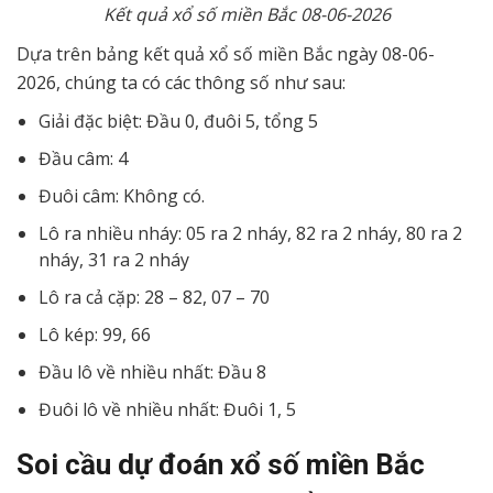
Kết quả xổ số miền Bắc
08-06-2026
Dựa trên bảng kết quả xổ số miền Bắc ngày
08-06-
2026
, chúng ta có các thông số như sau:
Giải đặc biệt: Đầu 0, đuôi 5, tổng 5
Đầu câm: 4
Đuôi câm: Không có.
Lô ra nhiều nháy: 05 ra 2 nháy, 82 ra 2 nháy, 80 ra 2
nháy, 31 ra 2 nháy
Lô ra cả cặp: 28 – 82, 07 – 70
Lô kép: 99, 66
Đầu lô về nhiều nhất: Đầu 8
Đuôi lô về nhiều nhất: Đuôi 1, 5
Soi cầu dự đoán xổ số miền Bắc