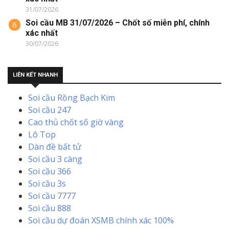
31/07/2026
Soi cầu MB 31/07/2026 – Chốt số miễn phí, chính
6
xác nhất
30/07/2026
LIÊN KẾT NHANH
Soi cầu Rồng Bạch Kim
Soi cầu 247
Cao thủ chốt số giờ vàng
Lô Top
Dàn đề bất tử
Soi cầu 3 càng
Soi cầu 366
Soi cầu 3s
Soi cầu 7777
Soi cầu 888
Soi cầu dự đoán XSMB chính xác 100%