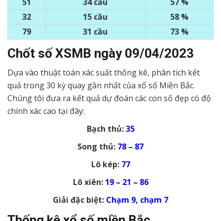
51
34 cầu
57 %
32
15 cầu
58 %
79
31 cầu
73 %
Chốt số XSMB ngày
09/04/2023
Dựa vào thuật toán xác suất thống kê, phân tích kết
quả trong 30 kỳ quay gần nhất của xổ số Miền Bắc.
Chúng tôi đưa ra kết quả dự đoán các con số đẹp có độ
chính xác cao tại đây:
Bạch thủ:
35
Song thủ:
78 – 87
Lô kép:
77
Lô xiên:
19 – 21 – 86
Giải đặc biệt:
Chạm 9, chạm 7
Thống kê xổ số miền Bắc