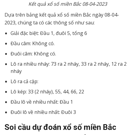
Kết quả xổ số miền Bắc
08-04-2023
Dựa trên bảng kết quả xổ số miền Bắc ngày
08-04-
2023
, chúng ta có các thông số như sau:
Giải đặc biệt: Đầu 1, đuôi 5, tổng 6
Đầu câm: Không có.
Đuôi câm: Không có.
Lô ra nhiều nháy: 73 ra 2 nháy, 33 ra 2 nháy, 12 ra 2
nháy
Lô ra cả cặp:
Lô kép: 33 (2 nháy), 55, 44, 66, 22
Đầu lô về nhiều nhất: Đầu 1
Đuôi lô về nhiều nhất: Đuôi 3
Soi cầu dự đoán xổ số miền Bắc