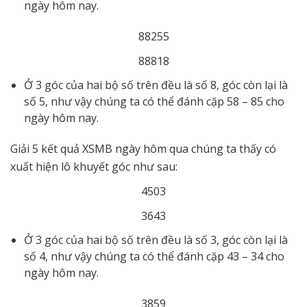
ngày hôm nay.
88255
88818
Ở 3 góc của hai bộ số trên đều là số 8, góc còn lại là
số 5, như vậy chúng ta có thể đánh cặp 58 – 85 cho
ngày hôm nay.
Giải 5 kết quả XSMB ngày hôm qua chúng ta thấy có
xuất hiện lô khuyết góc như sau:
4503
3643
Ở 3 góc của hai bộ số trên đều là số 3, góc còn lại là
số 4, như vậy chúng ta có thể đánh cặp 43 – 34 cho
ngày hôm nay.
3859