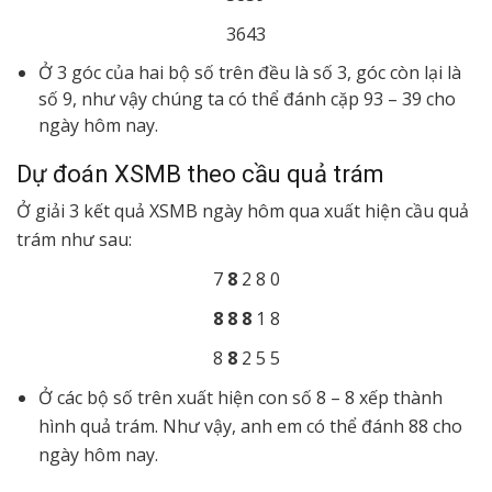
3643
Ở 3 góc của hai bộ số trên đều là số 3, góc còn lại là
số 9, như vậy chúng ta có thể đánh cặp 93 – 39 cho
ngày hôm nay.
Dự đoán XSMB theo cầu quả trám
Ở giải 3 kết quả XSMB ngày hôm qua xuất hiện cầu quả
trám như sau:
7
8
2
8
0
8
8
8
1
8
8
8
2
5
5
Ở các bộ số trên xuất hiện con số 8 – 8 xếp thành
hình quả trám. Như vậy, anh em có thể đánh 88 cho
ngày hôm nay.