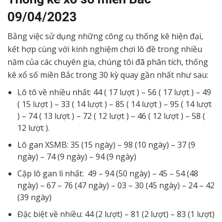
09/04/2023
Bằng việc sử dụng những công cụ thống kê hiện đại,
kết hợp cùng với kinh nghiệm chơi lô đề trong nhiều
năm của các chuyên gia, chúng tôi đã phân tích, thống
kê xổ số miền Bắc trong 30 kỳ quay gần nhất như sau:
Lô tô về nhiều nhất: 44 ( 17 lượt ) – 56 ( 17 lượt ) – 49
( 15 lượt ) – 33 ( 14 lượt ) – 85 ( 14 lượt ) – 95 ( 14 lượt
) – 74 ( 13 lượt ) – 72 ( 12 lượt ) – 46 ( 12 lượt ) – 58 (
12 lượt ).
Lô gan XSMB: 35 (15 ngày) – 98 (10 ngày) – 37 (9
ngày) – 74 (9 ngày) – 94 (9 ngày)
Cặp lô gan lì nhất: 49 – 94 (50 ngày) – 45 – 54 (48
ngày) – 67 – 76 (47 ngày) – 03 – 30 (45 ngày) – 24 – 42
(39 ngày)
Đặc biệt về nhiều: 44 (2 lượt) – 81 (2 lượt) – 83 (1 lượt)