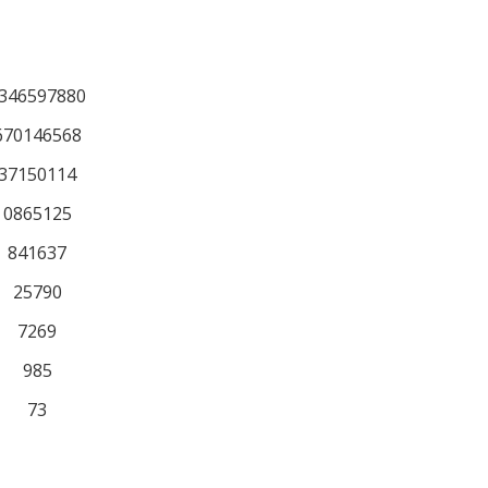
346597880
670146568
37150114
0865125
841637
25790
7269
985
73