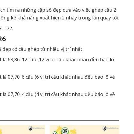
đích tìm ra những cặp số đẹp dựa vào việc ghép cầu 2
hống kê khả năng xuất hiện 2 nháy trong lần quay tới.
7 – 72
.
26
 đẹp có cầu ghép từ nhiều vị trí nhất
là 68,86: 12 cầu (12 vị trí cầu khác nhau đều báo lô
là 07,70: 6 cầu (6 vị trí cầu khác nhau đều báo lô về
là 07,70: 4 cầu (4 vị trí cầu khác nhau đều báo lô về