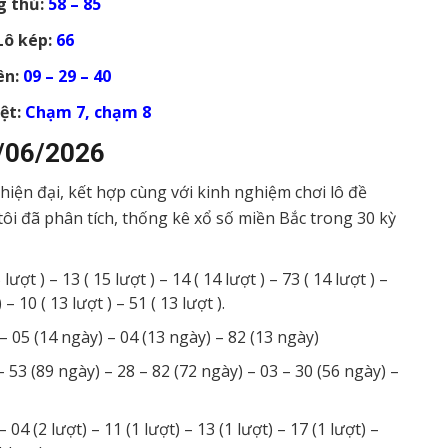
g thủ:
58 – 85
Lô kép:
66
ên:
09 – 29 – 40
iệt:
Chạm 7, chạm 8
/06/2026
iện đại, kết hợp cùng với kinh nghiệm chơi lô đề
ôi đã phân tích, thống kê xổ số miền Bắc trong 30 kỳ
lượt ) – 13 ( 15 lượt ) – 14 ( 14 lượt ) – 73 ( 14 lượt ) –
 – 10 ( 13 lượt ) – 51 ( 13 lượt ).
– 05 (14 ngày) – 04 (13 ngày) – 82 (13 ngày)
– 53 (89 ngày) – 28 – 82 (72 ngày) – 03 – 30 (56 ngày) –
– 04 (2 lượt) – 11 (1 lượt) – 13 (1 lượt) – 17 (1 lượt) –