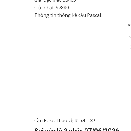
Giải đặc biệt: 33465
Giải nhất: 97880
Thông tin thống kê cầu Pascal:
3
Cầu Pascal báo về lô
73 – 37
.
Soi cầu lô 2 nháy
07/06/2026