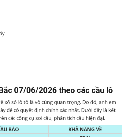
háy
 Bắc
07/06/2026
theo các cầu lô
kê xổ số lô tô là vô cùng quan trọng. Do đó, anh em
này để có quyết định chính xác nhất. Dưới đây là kết
n các công cụ soi cầu, phân tích cầu hiện đại.
CẦU BÁO
KHẢ NĂNG VỀ