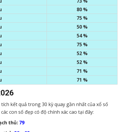
u
73 %
u
80 %
u
75 %
u
50 %
u
54 %
u
75 %
u
52 %
u
52 %
u
71 %
u
71 %
2026
tích kết quả trong 30 kỳ quay gần nhất của xổ số
các con số đẹp có độ chính xác cao tại đây:
ạch thủ:
79