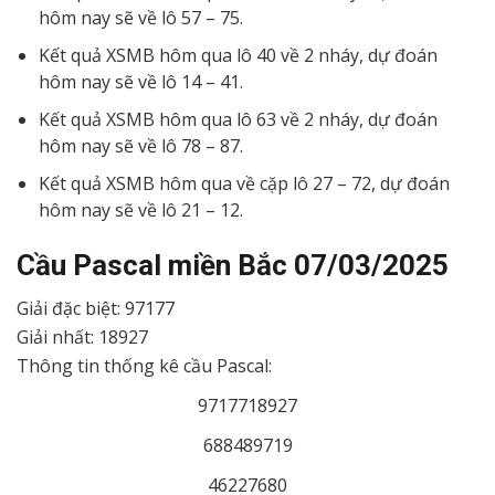
hôm nay sẽ về lô 57 – 75.
Kết quả XSMB hôm qua lô 40 về 2 nháy, dự đoán
hôm nay sẽ về lô 14 – 41.
Kết quả XSMB hôm qua lô 63 về 2 nháy, dự đoán
hôm nay sẽ về lô 78 – 87.
Kết quả XSMB hôm qua về cặp lô 27 – 72, dự đoán
hôm nay sẽ về lô 21 – 12.
Cầu Pascal miền Bắc
07/03/2025
Giải đặc biệt: 97177
Giải nhất: 18927
Thông tin thống kê cầu Pascal:
9717718927
688489719
46227680