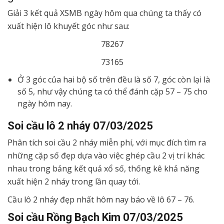
Giải 3 kết quả XSMB ngày hôm qua chúng ta thấy có
xuất hiện lô khuyết góc như sau:
78267
73165
Ở 3 góc của hai bộ số trên đều là số 7, góc còn lại là
số 5, như vậy chúng ta có thể đánh cặp 57 – 75 cho
ngày hôm nay.
Soi cầu lô 2 nháy
07/03/2025
Phân tích soi cầu 2 nháy miễn phí, với mục đích tìm ra
những cặp số đẹp dựa vào việc ghép cầu 2 vị trí khác
nhau trong bảng kết quả xổ số, thống kê khả năng
xuất hiện 2 nháy trong lần quay tới.
Cầu lô 2 nháy đẹp nhất hôm nay báo về lô
67 – 76
.
Soi cầu Rồng Bạch Kim
07/03/2025