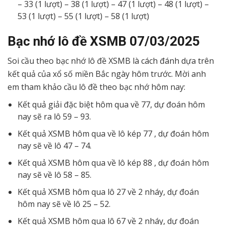
– 33 (1 lượt) – 38 (1 lượt) – 47 (1 lượt) – 48 (1 lượt) –
53 (1 lượt) – 55 (1 lượt) – 58 (1 lượt)
Bạc nhớ lô đề XSMB
07/03/2025
Soi cầu theo bạc nhớ lô đề XSMB là cách đánh dựa trên
kết quả của xổ số miền Bắc ngày hôm trước. Mời anh
em tham khảo cầu lô đề theo bạc nhớ hôm nay:
Kết quả giải đặc biệt hôm qua về 77, dự đoán hôm
nay sẽ ra lô 59 – 93.
Kết quả XSMB hôm qua về lô kép 77 , dự đoán hôm
nay sẽ về lô 47 – 74.
Kết quả XSMB hôm qua về lô kép 88 , dự đoán hôm
nay sẽ về lô 58 – 85.
Kết quả XSMB hôm qua lô 27 về 2 nháy, dự đoán
hôm nay sẽ về lô 25 – 52.
Kết quả XSMB hôm qua lô 67 về 2 nháy, dự đoán