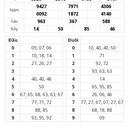
9427
7971
4306
Năm
0092
1872
4140
963
367
588
Sáu
14
50
85
46
Bảy
Đầu
Đuôi
0
09, 07, 06
0
10, 40, 40, 50
1
10, 18, 14
1
71
2
27, 26, 27
2
92, 72
3
3
93, 63, 63
4
40, 40, 46
4
14
5
50
5
65, 95, 85
6
67, 65, 68, 63, 63, 67
6
26, 06, 46
7
77, 71, 72
7
77, 27, 67, 07, 27, 67
8
88, 85
8
68, 18, 88
9
93, 95, 92
9
09