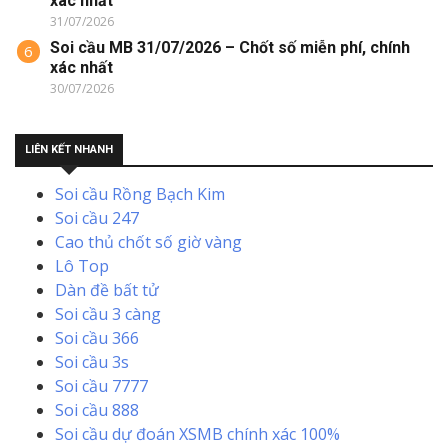
xác nhất
31/07/2026
Soi cầu MB 31/07/2026 – Chốt số miễn phí, chính
6
xác nhất
30/07/2026
LIÊN KẾT NHANH
Soi cầu Rồng Bạch Kim
Soi cầu 247
Cao thủ chốt số giờ vàng
Lô Top
Dàn đề bất tử
Soi cầu 3 càng
Soi cầu 366
Soi cầu 3s
Soi cầu 7777
Soi cầu 888
Soi cầu dự đoán XSMB chính xác 100%