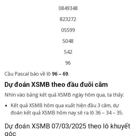
0849348
823272
05599
5048
542
96
Cầu Pascal báo về lô
96 – 69
.
Dự đoán XSMB theo đầu đuôi câm
Nhìn vào bảng kết quả XSMB ngày hôm qua, ta thấy:
Kết quả XSMB hôm qua xuất hiện đầu 3 câm, dự
đoán kết quả XSMB hôm nay sẽ ra lô 36 – 34 – 35.
Dự đoán XSMB 07/03/2025 theo lô khuyết
góc