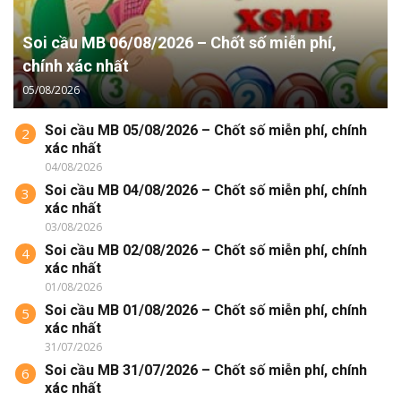
Soi cầu MB 06/08/2026 – Chốt số miễn phí,
chính xác nhất
05/08/2026
Soi cầu MB 05/08/2026 – Chốt số miễn phí, chính
2
xác nhất
04/08/2026
Soi cầu MB 04/08/2026 – Chốt số miễn phí, chính
3
xác nhất
03/08/2026
Soi cầu MB 02/08/2026 – Chốt số miễn phí, chính
4
xác nhất
01/08/2026
Soi cầu MB 01/08/2026 – Chốt số miễn phí, chính
5
xác nhất
31/07/2026
Soi cầu MB 31/07/2026 – Chốt số miễn phí, chính
6
xác nhất