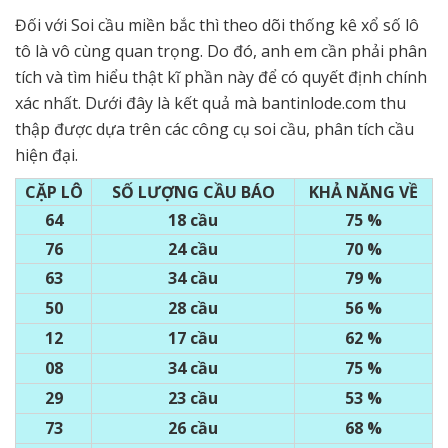
Đối với Soi cầu miền bắc thì theo dõi thống kê xổ số lô
tô là vô cùng quan trọng. Do đó, anh em cần phải phân
tích và tìm hiểu thật kĩ phần này để có quyết định chính
xác nhất. Dưới đây là kết quả mà bantinlode.com thu
thập được dựa trên các công cụ soi cầu, phân tích cầu
hiện đại.
CẶP LÔ
SỐ LƯỢNG CẦU BÁO
KHẢ NĂNG VỀ
64
18 cầu
75 %
76
24 cầu
70 %
63
34 cầu
79 %
50
28 cầu
56 %
12
17 cầu
62 %
08
34 cầu
75 %
29
23 cầu
53 %
73
26 cầu
68 %