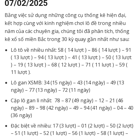
07/02/2025
Bằng việc sử dụng những công cụ thống kê hiện đại,
kết hợp cùng với kinh nghiệm chơi lô đề trong nhiều
năm của các chuyên gia, chúng tôi đã phân tích, thống
kê xổ số miền Bắc trong 30 kỳ quay gần nhất như sau:
Lô tô về nhiều nhất: 58 ( 14 lượt ) – 86 ( 14 lượt ) – 91
( 13 lượt ) – 94 ( 13 lượt ) – 41 ( 13 lượt ) – 50 ( 13 lượt
) – 19 ( 13 lượt ) – 68 ( 12 lượt ) – 71 ( 11 lượt ) – 59 (
11 lượt ).
Lô gan XSMB: 34 (15 ngày) – 43 (14 ngày) – 49 (13
ngày) – 77 (13 ngày) – 72 (11 ngày)
Cặp lô gan lì nhất: 78 – 87 (49 ngày) – 12 – 21 (46
ngày) – 89 – 98 (42 ngày) – 49 – 94 (41 ngày) – 04 – 40
(36 ngày)
Đặc biệt về nhiều: 17 (3 lượt) – 01 (2 lượt) – 50 (2 lượt)
– 51 (1 lượt) – 52 (1 lượt) – 56 (1 lượt) – 58 (1 lượt) –