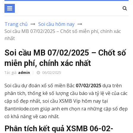
Trang chủ
Soi cầu hôm nay
Soi cầu MB 07/02/2025 – Chốt số miễn phí, chính xác
nhất
Soi cầu MB 07/02/2025 – Chốt số
miễn phí, chính xác nhất
Tác giả:
admin
06/02/2025
Soi cầu dự đoán xổ số miền Bắc
07/02/2025
dựa trên
phân tích, thống kê số lượng cầu báo và tỷ lệ về của các
cặp số đẹp nhất, soi cầu XSMB Vip hôm nay tại
Bantinlode.com giúp anh em chọn ra những cặp số đẹp
có khả năng về cao nhất.
Phân tích kết quả XSMB
06-02-