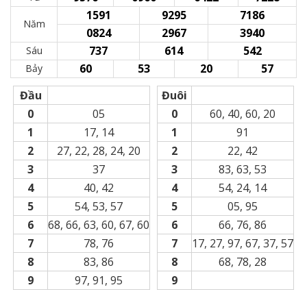
1591
9295
7186
Năm
0824
2967
3940
737
614
542
Sáu
60
53
20
57
Bảy
Đầu
Đuôi
0
05
0
60, 40, 60, 20
1
17, 14
1
91
2
27, 22, 28, 24, 20
2
22, 42
3
37
3
83, 63, 53
4
40, 42
4
54, 24, 14
5
54, 53, 57
5
05, 95
6
68, 66, 63, 60, 67, 60
6
66, 76, 86
7
78, 76
7
17, 27, 97, 67, 37, 57
8
83, 86
8
68, 78, 28
9
97, 91, 95
9