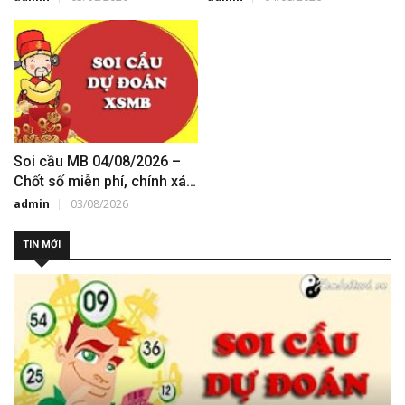
Soi cầu MB 04/08/2026 –
Chốt số miễn phí, chính xác
nhất
admin
03/08/2026
TIN MỚI