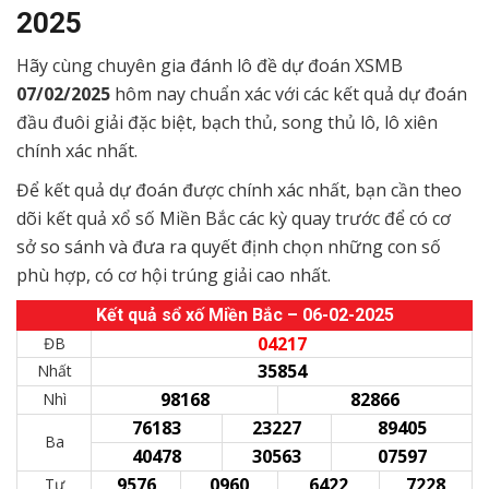
2025
Hãy cùng chuyên gia đánh lô đề dự đoán XSMB
07/02/2025
hôm nay chuẩn xác với các kết quả dự đoán
đầu đuôi giải đặc biệt, bạch thủ, song thủ lô, lô xiên
chính xác nhất.
Để kết quả dự đoán được chính xác nhất, bạn cần theo
dõi kết quả xổ số Miền Bắc các kỳ quay trước để có cơ
sở so sánh và đưa ra quyết định chọn những con số
phù hợp, có cơ hội trúng giải cao nhất.
Kết quả sổ xố Miền Bắc – 06-02-2025
04217
ĐB
35854
Nhất
98168
82866
Nhì
76183
23227
89405
Ba
40478
30563
07597
9576
0960
6422
7228
Tư