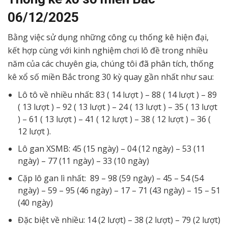
06/12/2025
Bằng việc sử dụng những công cụ thống kê hiện đại,
kết hợp cùng với kinh nghiệm chơi lô đề trong nhiều
năm của các chuyên gia, chúng tôi đã phân tích, thống
kê xổ số miền Bắc trong 30 kỳ quay gần nhất như sau:
Lô tô về nhiều nhất: 83 ( 14 lượt ) – 88 ( 14 lượt ) – 89
( 13 lượt ) – 92 ( 13 lượt ) – 24 ( 13 lượt ) – 35 ( 13 lượt
) – 61 ( 13 lượt ) – 41 ( 12 lượt ) – 38 ( 12 lượt ) – 36 (
12 lượt ).
Lô gan XSMB: 45 (15 ngày) – 04 (12 ngày) – 53 (11
ngày) – 77 (11 ngày) – 33 (10 ngày)
Cặp lô gan lì nhất: 89 – 98 (59 ngày) – 45 – 54 (54
ngày) – 59 – 95 (46 ngày) – 17 – 71 (43 ngày) – 15 – 51
(40 ngày)
Đặc biệt về nhiều: 14 (2 lượt) – 38 (2 lượt) – 79 (2 lượt)