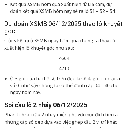
Kết quả XSMB hôm qua xuất hiện đầu 5 câm, dự
đoán kết quả XSMB hôm nay sẽ ra lô 51 – 52 – 54.
Dự đoán XSMB 06/12/2025 theo lô khuyết
góc
Giải 5 kết quả XSMB ngày hôm qua chúng ta thấy có
xuất hiện lô khuyết góc như sau:
4664
4710
Ở 3 góc của hai bộ số trên đều là số 4, góc còn lại là
số 0, như vậy chúng ta có thể đánh cặp 04 – 40 cho
ngày hôm nay.
Soi cầu lô 2 nháy
06/12/2025
Phân tích soi cầu 2 nháy miễn phí, với mục đích tìm ra
những cặp số đẹp dựa vào việc ghép cầu 2 vị trí khác