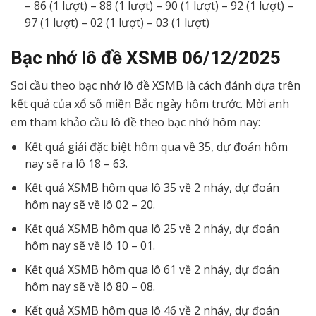
– 86 (1 lượt) – 88 (1 lượt) – 90 (1 lượt) – 92 (1 lượt) –
97 (1 lượt) – 02 (1 lượt) – 03 (1 lượt)
Bạc nhớ lô đề XSMB
06/12/2025
Soi cầu theo bạc nhớ lô đề XSMB là cách đánh dựa trên
kết quả của xổ số miền Bắc ngày hôm trước. Mời anh
em tham khảo cầu lô đề theo bạc nhớ hôm nay:
Kết quả giải đặc biệt hôm qua về 35, dự đoán hôm
nay sẽ ra lô 18 – 63.
Kết quả XSMB hôm qua lô 35 về 2 nháy, dự đoán
hôm nay sẽ về lô 02 – 20.
Kết quả XSMB hôm qua lô 25 về 2 nháy, dự đoán
hôm nay sẽ về lô 10 – 01.
Kết quả XSMB hôm qua lô 61 về 2 nháy, dự đoán
hôm nay sẽ về lô 80 – 08.
Kết quả XSMB hôm qua lô 46 về 2 nháy, dự đoán