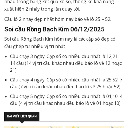
nhau trong bảng kết quả xổ số, thống kê khả năng
xuất hiện 2 nháy trong lần quay tới.
Cầu lô 2 nháy đẹp nhất hôm nay báo về lô
25 – 52
.
Soi cầu Rồng Bạch Kim
06/12/2025
Soi cầu Rồng Bạch Kim hôm nay là các cặp số đẹp có
cầu ghép từ nhiều vị trí nhất
Cầu chạy 3 ngày: Cặp số có nhiều cầu nhất là 12,21:
14 cầu (14 vị trí cầu khác nhau đều báo lô về 12 hoặc
21)
Cầu chạy 4 ngày: Cặp số có nhiều cầu nhất là 25,52: 7
cầu (7 vị trí cầu khác nhau đều báo lô về 25 hoặc 52)
Cầu chạy 5 ngày: Cặp số có nhiều cầu nhất là 01,10: 4
cầu (4 vị trí cầu khác nhau đều báo lô về 01 hoặc 10)
BÀI VIẾT LIÊN QUAN