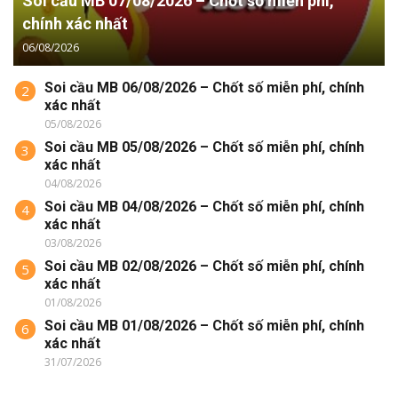
Soi cầu MB 07/08/2026 – Chốt số miễn phí,
chính xác nhất
06/08/2026
Soi cầu MB 06/08/2026 – Chốt số miễn phí, chính
2
xác nhất
05/08/2026
Soi cầu MB 05/08/2026 – Chốt số miễn phí, chính
3
xác nhất
04/08/2026
Soi cầu MB 04/08/2026 – Chốt số miễn phí, chính
4
xác nhất
03/08/2026
Soi cầu MB 02/08/2026 – Chốt số miễn phí, chính
5
xác nhất
01/08/2026
Soi cầu MB 01/08/2026 – Chốt số miễn phí, chính
6
xác nhất
31/07/2026