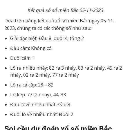
Kết quả xổ số miền Bắc
05-11-2023
Dựa trên bảng kết quả xổ số miền Bắc ngày
05-11-
2023
, chúng ta có các thông số như sau:
Giải đặc biệt: Đầu 8, đuôi 4, tổng 2
Đầu câm: Không có.
Đuôi câm: 1
Lô ra nhiều nháy: 82 ra 3 nháy, 83 ra 2 nháy, 45 ra 2
nháy, 02 ra 2 nháy, 77 ra 2 nháy
Lô ra cả cặp: 28 – 82
Lô kép: 77 (2 nháy), 44, 33
Đầu lô về nhiều nhất: Đầu 8
Đuôi lô về nhiều nhất: Đuôi 2
Soi cầu dự đoán xổ số miền Bắc