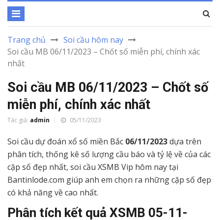
Trang chủ
Soi cầu hôm nay
Soi cầu MB 06/11/2023 – Chốt số miễn phí, chính xác
nhất
Soi cầu MB 06/11/2023 – Chốt số
miễn phí, chính xác nhất
Tác giả:
admin
05/11/2023
Soi cầu dự đoán xổ số miền Bắc
06/11/2023
dựa trên
phân tích, thống kê số lượng cầu báo và tỷ lệ về của các
cặp số đẹp nhất, soi cầu XSMB Vip hôm nay tại
Bantinlode.com giúp anh em chọn ra những cặp số đẹp
có khả năng về cao nhất.
Phân tích kết quả XSMB
05-11-