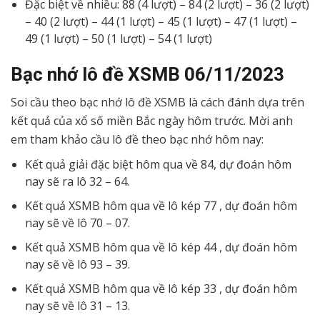
Đặc biệt về nhiều: 88 (4 lượt) – 84 (2 lượt) – 36 (2 lượt)
– 40 (2 lượt) – 44 (1 lượt) – 45 (1 lượt) – 47 (1 lượt) –
49 (1 lượt) – 50 (1 lượt) – 54 (1 lượt)
Bạc nhớ lô đề XSMB
06/11/2023
Soi cầu theo bạc nhớ lô đề XSMB là cách đánh dựa trên
kết quả của xổ số miền Bắc ngày hôm trước. Mời anh
em tham khảo cầu lô đề theo bạc nhớ hôm nay:
Kết quả giải đặc biệt hôm qua về 84, dự đoán hôm
nay sẽ ra lô 32 – 64.
Kết quả XSMB hôm qua về lô kép 77 , dự đoán hôm
nay sẽ về lô 70 – 07.
Kết quả XSMB hôm qua về lô kép 44 , dự đoán hôm
nay sẽ về lô 93 – 39.
Kết quả XSMB hôm qua về lô kép 33 , dự đoán hôm
nay sẽ về lô 31 – 13.