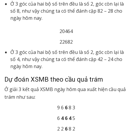
Ở 3 góc của hai bộ số trên đều là số 2, góc còn lại là
số 8, như vậy chúng ta có thể đánh cặp 82 – 28 cho
ngày hôm nay.
20464
22682
Ở 3 góc của hai bộ số trên đều là số 2, góc còn lại là
số 4, như vậy chúng ta có thể đánh cặp 42 – 24 cho
ngày hôm nay.
Dự đoán XSMB theo cầu quả trám
Ở giải 3 kết quả XSMB ngày hôm qua xuất hiện cầu quả
trám như sau:
9
6
6
8
3
6
4
6
4
5
2
2
6
8
2