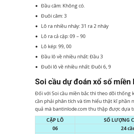
Đầu câm: Không có.
Đuôi câm: 3
Lô ra nhiều nháy: 31 ra 2 nháy
Lô ra cả cặp: 09 – 90
Lô kép: 99, 00
Đầu lô về nhiều nhất: Đầu 3
Đuôi lô về nhiều nhất: Đuôi 6, 9
Soi cầu dự đoán xổ số miền
Đối với Soi cầu miền bắc thì theo dõi thống 
cần phải phân tích và tìm hiểu thật kĩ phần 
quả mà bantinlode.com thu thập được dựa trê
CẶP LÔ
SỐ LƯỢNG 
06
24 cầ