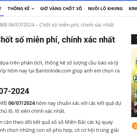
Y
THỐNG KÊ
GIỜ VÀNG CHỐT SỐ
NUÔI LÔ KHUNG
KIN
 MB 06/07/2024 – Chốt số miễn phí, chính xác nhất
ốt số miễn phí, chính xác nhất
dựa trên phân tích, thống kê số lượng cầu báo và tỷ
 Vip hôm nay tại Bantinlode.com giúp anh em chọn ra
07-2024
S
XSMB
06/07/2024
hôm nay chuẩn xác với các kết quả dự
p
hủ lô, lô xiên chính xác nhất.
0
 cần theo dõi kết quả xổ số Miền Bắc các kỳ quay
2
ịnh chọn những con số phù hợp, có cơ hội trúng giải