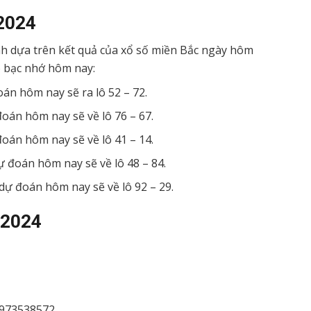
2024
nh dựa trên kết quả của xổ số miền Bắc ngày hôm
o bạc nhớ hôm nay:
oán hôm nay sẽ ra lô 52 – 72.
oán hôm nay sẽ về lô 76 – 67.
oán hôm nay sẽ về lô 41 – 14.
 đoán hôm nay sẽ về lô 48 – 84.
dự đoán hôm nay sẽ về lô 92 – 29.
/2024
973538572