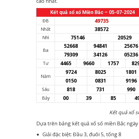
cao nhất.
Kết quả sổ xố Miền Bắc – 05-07-2024
49735
ĐB
38572
Nhất
75146
20529
Nhì
52668
94841
25676
Ba
79309
34126
05236
4465
9660
1757
82
Tư
9724
8025
1801
Năm
0150
0831
9196
818
731
990
Sáu
00
39
85
4
Bảy
Kết quả xổ 
Dựa trên bảng kết quả xổ số miền Bắc ngà
Giải đặc biệt: Đầu 3, đuôi 5, tổng 8