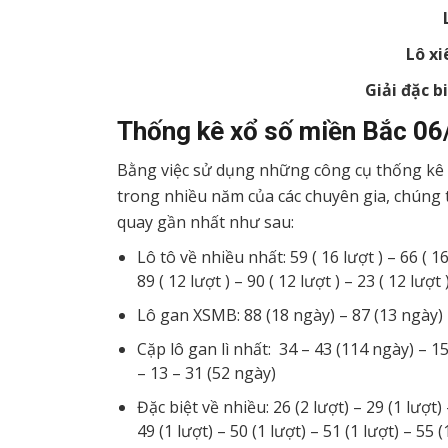
Lô xi
Giải đặc b
Thống kê xổ số miền Bắc
06
Bằng việc sử dụng những công cụ thống kê h
trong nhiều năm của các chuyên gia, chúng t
quay gần nhất như sau:
Lô tô về nhiều nhất: 59 ( 16 lượt ) – 66 ( 16 
89 ( 12 lượt ) – 90 ( 12 lượt ) – 23 ( 12 lượt )
Lô gan XSMB: 88 (18 ngày) – 87 (13 ngày) –
Cặp lô gan lì nhất: 34 – 43 (114 ngày) – 15
– 13 – 31 (52 ngày)
Đặc biệt về nhiều: 26 (2 lượt) – 29 (1 lượt) 
49 (1 lượt) – 50 (1 lượt) – 51 (1 lượt) – 55 (