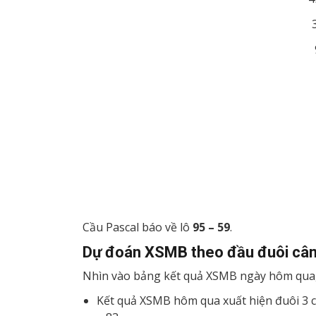
Cầu Pascal báo về lô
95 – 59
.
Dự đoán XSMB theo đầu đuôi câ
Nhìn vào bảng kết quả XSMB ngày hôm qua, 
Kết quả XSMB hôm qua xuất hiện đuôi 3 c