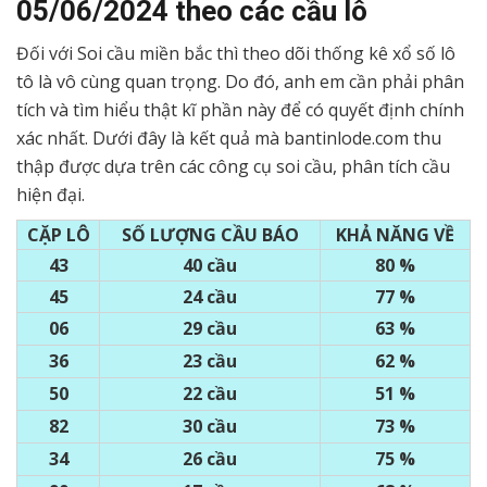
05/06/2024
theo các cầu lô
Đối với Soi cầu miền bắc thì theo dõi thống kê xổ số lô
tô là vô cùng quan trọng. Do đó, anh em cần phải phân
tích và tìm hiểu thật kĩ phần này để có quyết định chính
xác nhất. Dưới đây là kết quả mà bantinlode.com thu
thập được dựa trên các công cụ soi cầu, phân tích cầu
hiện đại.
CẶP LÔ
SỐ LƯỢNG CẦU BÁO
KHẢ NĂNG VỀ
43
40 cầu
80 %
45
24 cầu
77 %
06
29 cầu
63 %
36
23 cầu
62 %
50
22 cầu
51 %
82
30 cầu
73 %
34
26 cầu
75 %