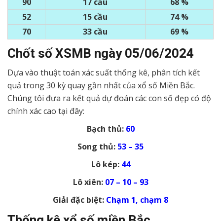
90
17 cầu
68 %
52
15 cầu
74 %
70
33 cầu
69 %
Chốt số XSMB ngày
05/06/2024
Dựa vào thuật toán xác suất thống kê, phân tích kết
quả trong 30 kỳ quay gần nhất của xổ số Miền Bắc.
Chúng tôi đưa ra kết quả dự đoán các con số đẹp có độ
chính xác cao tại đây:
Bạch thủ:
60
Song thủ:
53 – 35
Lô kép:
44
Lô xiên:
07 – 10 – 93
Giải đặc biệt:
Chạm 1, chạm 8
Thống kê xổ số miền Bắc