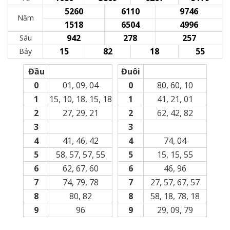
5260
6110
9746
Năm
1518
6504
4996
942
278
257
Sáu
15
82
18
55
Bảy
Đầu
Đuôi
0
01, 09, 04
0
80, 60, 10
1
15, 10, 18, 15, 18
1
41, 21, 01
2
27, 29, 21
2
62, 42, 82
3
3
4
41, 46, 42
4
74, 04
5
58, 57, 57, 55
5
15, 15, 55
6
62, 67, 60
6
46, 96
7
74, 79, 78
7
27, 57, 67, 57
8
80, 82
8
58, 18, 78, 18
9
96
9
29, 09, 79