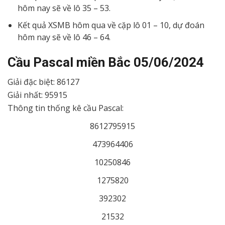
hôm nay sẽ về lô 35 – 53.
Kết quả XSMB hôm qua về cặp lô 01 – 10, dự đoán
hôm nay sẽ về lô 46 – 64.
Cầu Pascal miền Bắc
05/06/2024
Giải đặc biệt: 86127
Giải nhất: 95915
Thông tin thống kê cầu Pascal:
8612795915
473964406
10250846
1275820
392302
21532