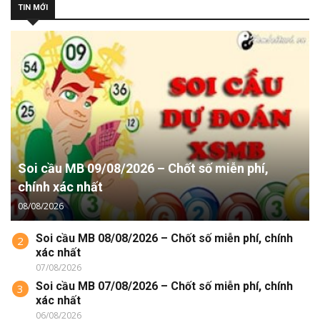
TIN MỚI
Soi cầu MB 09/08/2026 – Chốt số miễn phí,
chính xác nhất
08/08/2026
Soi cầu MB 08/08/2026 – Chốt số miễn phí, chính
2
xác nhất
07/08/2026
Soi cầu MB 07/08/2026 – Chốt số miễn phí, chính
3
xác nhất
06/08/2026