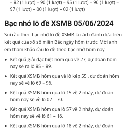
– 82 (1 lượt) – 90 (1 lượt) – 95 (1 lượt) – 96 (1 lượt) –
97 (1 lượt) – 00 (1 lượt) – 02 (1 lượt)
Bạc nhớ lô đề XSMB
05/06/2024
Soi cầu theo bạc nhớ lô đề XSMB là cách đánh dựa trên
kết quả của xổ số miền Bắc ngày hôm trước. Mời anh
em tham khảo cầu lô đề theo bạc nhớ hôm nay:
Kết quả giải đặc biệt hôm qua về 27, dự đoán hôm
nay sẽ ra lô 85 – 89.
Kết quả XSMB hôm qua về lô kép 55 , dự đoán hôm
nay sẽ về lô 69 – 96.
Kết quả XSMB hôm qua lô 15 về 2 nháy, dự đoán
hôm nay sẽ về lô 07 – 70.
Kết quả XSMB hôm qua lô 57 về 2 nháy, dự đoán
hôm nay sẽ về lô 61 – 16.
Kết quả XSMB hôm qua lô 18 về 2 nháy, dự đoán